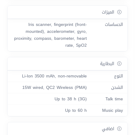
الميزات
الحساسات
Iris scanner, fingerprint (front-
mounted), accelerometer, gyro,
proximity, compass, barometer, heart
rate, SpO2
البطارية
النوع
Li-Ion 3500 mAh, non-removable
الشحن
15W wired, QC2 Wireless (PMA)
Up to 38 h (3G)
Talk time
Up to 60 h
Music play
اضافي