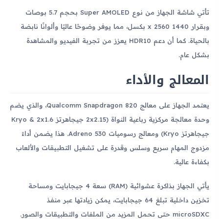
تأتي شاشة الجهاز من نوع Super AMOLED بحجم 5.7 بوصات
وبقرار 1440 x 2560 بكسل، مما يوفر وضوحًا عاليًا وألوانًا نابضة
بالحياة. كما أن دعم HDR10 يعزز من تجربة الفيديو والمشاهدة
بشكل عام.
المعالج والأداء
يعتمد الجهاز على معالج Qualcomm Snapdragon 820، والذي يضم
وحدة معالجة مركزية رباعية النواة (2x2.15 جيجاهرتز Kryo & 2x1.6
جيجاهرتز Kryo) ومعالج رسوميات Adreno 530. هذا يضمن أداءً
مزدوج المهام سريع وسلس وقدرة على تشغيل التطبيقات والألعاب
بكفاءة عالية.
يأتي الجهاز بذاكرة عشوائية (RAM) سعة 4 جيجابايت ومساحة
تخزين داخلية تبلغ 64 جيجابايت، يمكن زيادتها عبر منفذ
microSDXC حتى تحمل المزيد من الملفات والتطبيقات والصور.