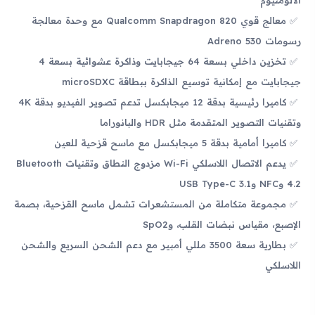
معالج قوي Qualcomm Snapdragon 820 مع وحدة معالجة
رسومات Adreno 530
تخزين داخلي بسعة 64 جيجابايت وذاكرة عشوائية بسعة 4
جيجابايت مع إمكانية توسيع الذاكرة ببطاقة microSDXC
كاميرا رئيسية بدقة 12 ميجابكسل تدعم تصوير الفيديو بدقة 4K
وتقنيات التصوير المتقدمة مثل HDR والبانوراما
كاميرا أمامية بدقة 5 ميجابكسل مع ماسح قزحية للعين
يدعم الاتصال اللاسلكي Wi-Fi مزدوج النطاق وتقنيات Bluetooth
4.2 وNFC وUSB Type-C 3.1
مجموعة متكاملة من المستشعرات تشمل ماسح القزحية، بصمة
الإصبع، مقياس نبضات القلب، وSpO2
بطارية سعة 3500 مللي أمبير مع دعم الشحن السريع والشحن
اللاسلكي