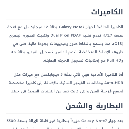
الكاميرات
الكاميرا الخلفية لجهاز Galaxy Note7 بدقة 12 ميجابكسل مع فتحة
عدسة f/1.7، تدعم تقنية Dual Pixel PDAF وتثبيت الصورة البصري
(OIS)، مما يسمح بالتقاط صور وفيديوهات بجودة عالية حتى في
ظروف الإضاءة المنخفضة. تدعم الكاميرا تسجيل الفيديو بدقة 4K
وFull HD مع إمكانيات تسجيل الحركة البطيئة.
أما الكاميرا الأمامية فهي تأتي بدقة 5 ميجابكسل مع ميزات مثل
Auto-HDR ومكالمات الفيديو الثنائية، بالإضافة إلى كاميرا مخصصة
لمسح قزحية العين والتي كانت تعد من التقنيات الفريدة في حينها.
البطارية والشحن
يعد جهاز Galaxy Note7 مزوداً ببطارية غير قابلة للإزالة بسعة 3500
مللي أمبير في الساعة، والتي تدعم الشحن السريع بقدرة 15 واط