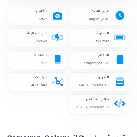
تاريخ الاصدار
الكاميرا
12MP
2016, August
البطارية
نوع البطارية
15W5W
3500mAh
المعالج
الشاشة
5.7"
Snapdragon 820
التخزين
الرامات
4GB RAM
64GB , microSDXC
نظام التشغيل
And
roid 6.0.1, TouchWiz UI