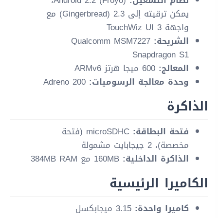
يمكن ترقيته إلى 2.3 (Gingerbread) مع
واجهة TouchWiz UI 3
الشريحة:
Qualcomm MSM7227
Snapdragon S1
المعالج:
600 ميجا هرتز ARMv6
وحدة معالجة الرسوميات:
Adreno 200
الذاكرة
فتحة البطاقة:
microSDHC (فتحة
مخصصة)، 2 جيجابايت مشمولة
الذاكرة الداخلية:
160MB مع 384MB RAM
الكاميرا الرئيسية
كاميرا واحدة:
3.15 ميجابكسل