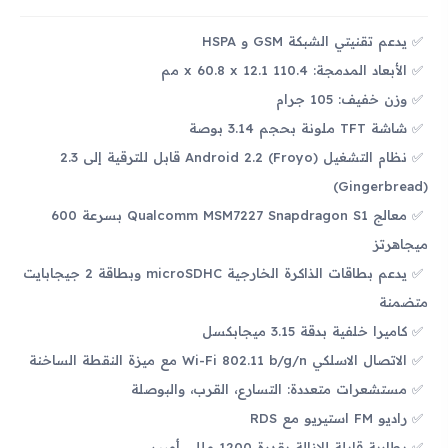
يدعم تقنيتي الشبكة GSM و HSPA
الأبعاد المدمجة: 110.4 x 60.8 x 12.1 مم
وزن خفيف: 105 جرام
شاشة TFT ملونة بحجم 3.14 بوصة
نظام التشغيل Android 2.2 (Froyo) قابل للترقية إلى 2.3
(Gingerbread)
معالج Qualcomm MSM7227 Snapdragon S1 بسرعة 600
ميجاهرتز
يدعم بطاقات الذاكرة الخارجية microSDHC وبطاقة 2 جيجابايت
متضمنة
كاميرا خلفية بدقة 3.15 ميجابكسل
الاتصال الاسلكي Wi-Fi 802.11 b/g/n مع ميزة النقطة الساخنة
مستشعرات متعددة: التسارع، القرب، والبوصلة
راديو FM استيريو مع RDS
بطارية قابلة للإزالة بقدرة 1200 مللي أمبير