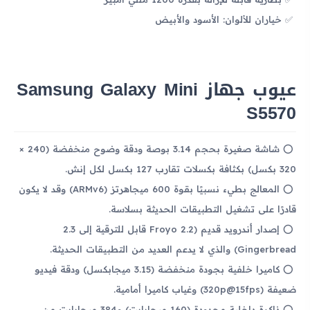
خياران للألوان: الأسود والأبيض
عيوب جهاز Samsung Galaxy Mini
S5570
شاشة صغيرة بحجم 3.14 بوصة ودقة وضوح منخفضة (240 ×
320 بكسل) بكثافة بكسلات تقارب 127 بكسل لكل إنش.
المعالج بطيء نسبيًا بقوة 600 ميجاهرتز (ARMv6) وقد لا يكون
قادرًا على تشغيل التطبيقات الحديثة بسلاسة.
إصدار أندرويد قديم (2.2 Froyo قابل للترقية إلى 2.3
Gingerbread) والذي لا يدعم العديد من التطبيقات الحديثة.
كاميرا خلفية بجودة منخفضة (3.15 ميجابكسل) ودقة فيديو
ضعيفة (320p@15fps) وغياب كاميرا أمامية.
ذاكرة داخلية محدودة (160 ميجابايت) و384 ميجابايت من