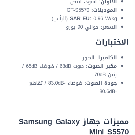
الألوان:
أسود، أبيض
الموديلات:
GT-S5570
0.96 W/kg (الرأس)
SAR EU:
السعر:
حوالي 90 يورو
الاختبارات
الكاميرا:
الصور
مكبر الصوت:
صوت 68dB / ضوضاء 65dB /
رنين 70dB
جودة الصوت:
ضوضاء -83.0dB / تقاطع
-80.6dB
مميزات جهاز Samsung Galaxy
Mini S5570