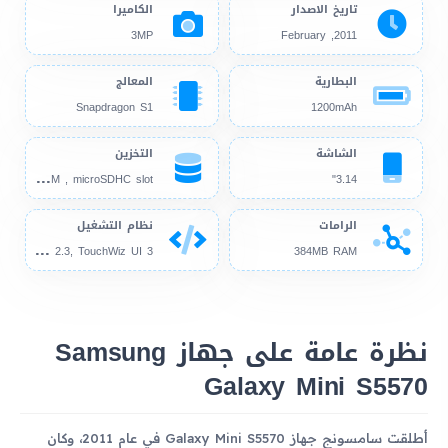
تاريخ الاصدار
الكاميرا
3MP
2011, February
البطارية
المعالج
Snapdragon S1
1200mAh
الشاشة
التخزين
160
MB 384MB RAM , microSDHC slot
3.14"
الرامات
نظام التشغيل
And
roid 2.2, up to 2.3, TouchWiz UI 3
384MB RAM
نظرة عامة على جهاز Samsung
Galaxy Mini S5570
أطلقت سامسونج جهاز Galaxy Mini S5570 في عام 2011، وكان