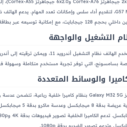
جم 128 جيجابايت، مع إمكانية توسيعه عبر بطاقة microSDXC.
ام التشغيل والواجهة
صة بسامسونج، التي توفر تجربة مستخدم متكاملة وسهولة في
اميرا والوسائط المتعددة
كسل وتدعم تصوير الفيديو بدقة 1080p.