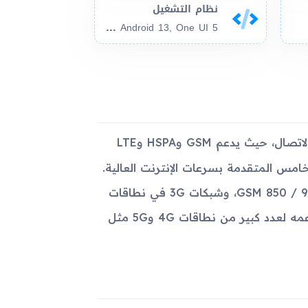
نظام التشغيل
And
roid 11, up to Android 13, One UI 5
متوافقًا مع أحدث تقنيات الاتصال، حيث يدعم GSM وHSPA وLTE
امس المتقدمة بسرعات الإنترنت العالية.
يمكن للجهاز الاتصال بشبكات 2G في نطاقات GSM 850 / 900 / 1800 / 1900، وشبكات 3G في نطاقات
HSDPA 850 / 900 / 1700(AWS) / 1900 / 2100، إضافة إلى دعمه لعدد كبير من نطاقات 4G و5G مثل