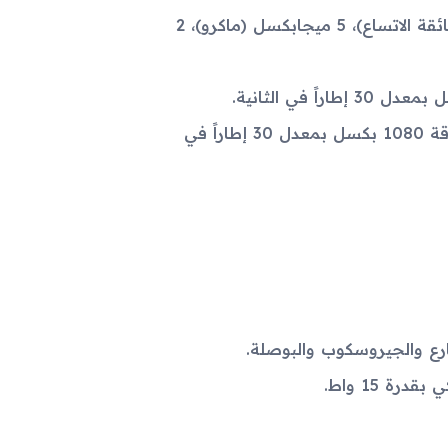
كاميرا رئيسية رباعية: 48 ميجابكسل (واسعة)، 8 ميجابكسل (فائقة الاتساع)، 5 ميجابكسل (ماكرو)، 2
كاميرا أمامية بدقة 13 ميجابكسل (واسعة) مع تصوير فيديو بدقة 1080 بكسل بمعدل 30 إطاراً في
 والجيروسكوب والبوصلة.