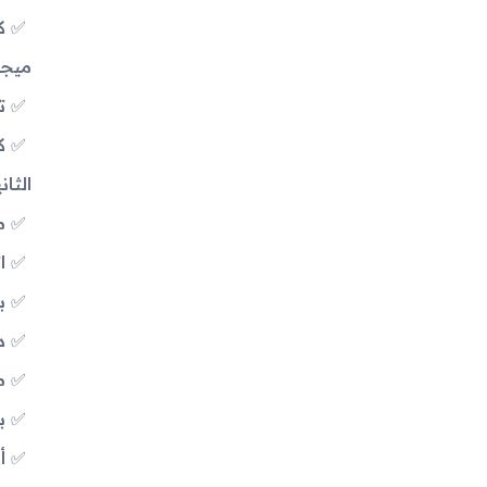
ميجا
تصو
الثان
م
اتصال
بلو
دع
م
بطار
أ