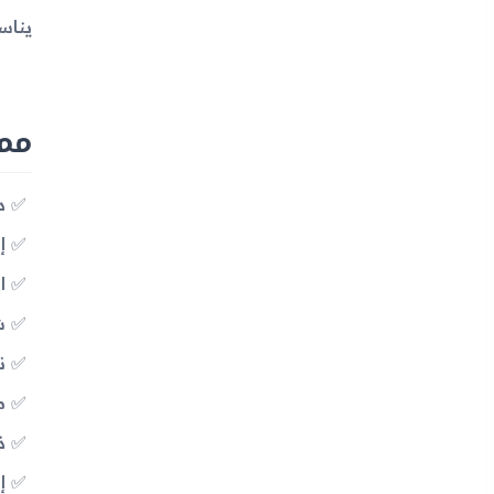
يناسب
مميزات
دعم
إ
ا
شاش
نظا
معالج
ذاك
إ