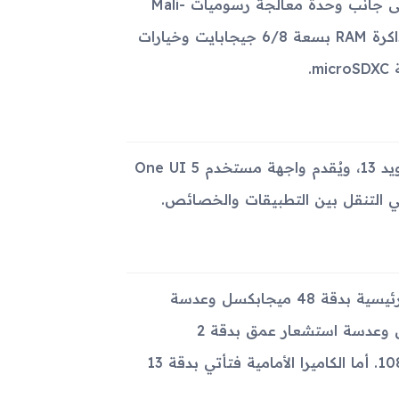
(2x2.0 جيجاهرتز Cortex-A76 و6x2.0 جيجاهرتز Cortex-A55)، إلى جانب وحدة معالجة رسوميات Mali-
G57 MC3، لتقديم أداء سلس وإمكانات تعدد المهام. يدعم الهاتف ذاكرة RAM بسعة 6/8 جيجابايت وخيارات
يستخدم الهاتف نظام التشغيل أندرويد 11، ويمكن ترقيته إلى أندرويد 13، ويُقدم واجهة مستخدم One UI 5
 التنقل بين التطبيقات والخصائص.
يتميز Galaxy M32 5G بنظام كاميرا خلفية رباعية، تتضمن عدسة رئيسية بدقة 48 ميجابكسل وعدسة
بزاوية عريضة بدقة 8 ميجابكسل وعدسة ماكرو بدقة 5 ميجابكسل وعدسة استشعار عمق بدقة 2
ميجابكسل. تدعم الكاميرا الخلفية تصوير فيديوهات بدقة 4K و1080p. أما الكاميرا الأمامية فتأتي بدقة 13