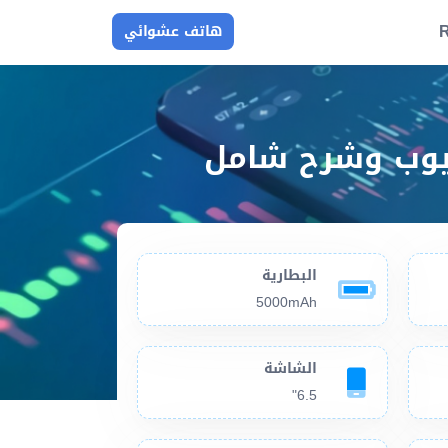
R
هاتف عشوائي
البطارية
5000mAh
الشاشة
6.5"