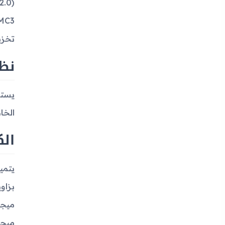
تخزين داخلي بح
نظ
الخا
الك
ميجاب