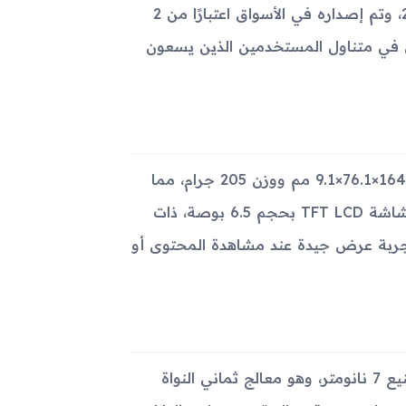
أعلنت سامسونج عن جهاز Galaxy M32 5G في 25 أغسطس 2021، وتم إصداره في الأسواق اعتبارًا من 2
ت ليكون في متناول المستخدمين الذين يسعون
يمتاز جهاز Galaxy M32 5G بتصميم عصري وجذاب، بأبعاد تبلغ 164.2×76.1×9.1 مم ووزن 205 جرام، مما
يجعله ملائم للاستخدام اليومي ويحمل بشكل مريح. يأتي الجهاز بشاشة TFT LCD بحجم 6.5 بوصة، ذات
ة 720×1600 بكسل، مما يوفر تجربة عرض جيدة عند مشاهدة المحتوى أو
يعمل الجهاز بمعالج Mediatek Dimensity 720 القوي بعملية تصنيع 7 نانومتر، وهو معالج ثماني النواة