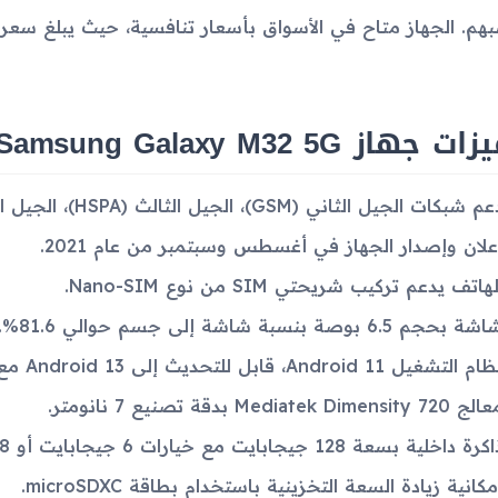
هم. الجهاز متاح في الأسواق بأسعار تنافسية، حيث يبلغ سعره حوالي 
 جهاز Samsung Galaxy M32 5G
 شبكات الجيل الثاني (GSM)، الجيل الثالث (HSPA)، الجيل الرابع (LTE)، والجيل الخامس (5G).
علان وإصدار الجهاز في أغسطس وسبتمبر من عام 2021.
لهاتف يدعم تركيب شريحتي SIM من نوع Nano-SIM.
ة بحجم 6.5 بوصة بنسبة شاشة إلى جسم حوالي 81.6%.
م التشغيل Android 11، قابل للتحديث إلى Android 13 مع واجهة One UI 5.
 Mediatek Dimensity 720 بدقة تصنيع 7 نانومتر.
رة داخلية بسعة 128 جيجابايت مع خيارات 6 جيجابايت أو 8 جيجابايت من ذاكرة الوصول العشوائي.
مكانية زيادة السعة التخزينية باستخدام بطاقة microSDXC.