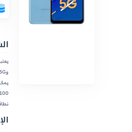
الش
يعتب
نطاقات 1، 3، 5
الإ