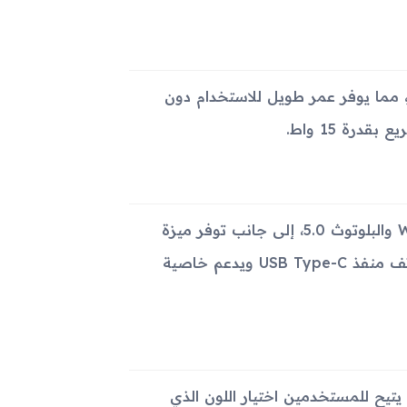
ة غير قابلة للإزالة بسعة 5000 مللي أمبير، مما يوفر عمر طويل للاستخدام دون
رة 15 واط.
يدعم الهاتف تقنيات اتصال متنوعة مثل Wi-Fi 802.11 a/b/g/n/ac والبلوتوث 5.0، إلى جانب توفر ميزة
تحديد المواقع عبر GPS وGLONASS وBDS وGALILEO. يضم الهاتف منفذ USB Type-C ويدعم خاصية
Galaxy M بخيارات لون Slate Black وSky Blue، مما يتيح للمستخدمين اختيار اللون الذي