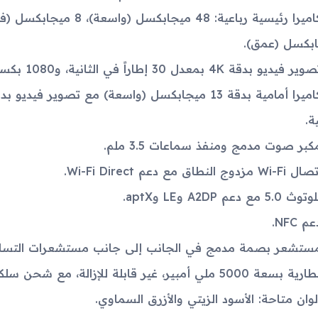
بكسل (عمق).
ير فيديو بدقة 4K بمعدل 30 إطاراً في الثانية، و1080 بكسل بمعدل 30 إطاراً في الثانية.
ية.
كبر صوت مدمج ومنفذ سماعات 3.5 ملم.
 Wi-Fi مزدوج النطاق مع دعم Wi-Fi Direct.
توث 5.0 مع دعم A2DP وLE وaptX.
م NFC.
ستشعر بصمة مدمج في الجانب إلى جانب مستشعرات التسارع
ية بسعة 5000 ملي أمبير، غير قابلة للإزالة، مع شحن سلكي بقدرة 15 واط.
لوان متاحة: الأسود الزيتي والأزرق السماوي.