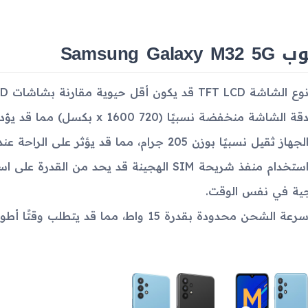
Samsung Galaxy M
وع الشاشة TFT LCD قد يكون أقل حيوية مقارنة بشاشات AMOLED.
قة الشاشة منخفضة نسبيًا (720 x 1600 بكسل) مما قد يؤدي إلى وضوح أقل في التفاصيل.
لجهاز ثقيل نسبيًا بوزن 205 جرام، مما قد يؤثر على الراحة عند الاستخدام لفترات طويلة.
استخدام منفذ شريحة SIM الهجينة قد يحد من ا
ية في نفس الوقت.
رعة الشحن محدودة بقدرة 15 واط، مما قد يتطلب وقتًا أطول لشحن البطارية بالكامل.