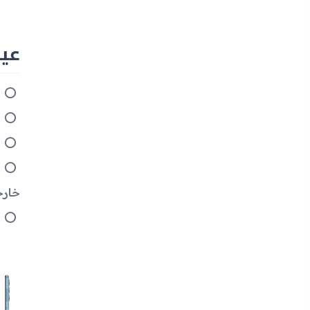
عيوب 32 5G
ن
د
ا
خارج
س