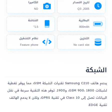
تاريخ الاصدار
الكاميرا
NO
2005, Q3
البطارية
الشاشة
1.5"
800mAh
التخزين
نظام التشغيل
Feature phone
No card slot
الشبكة
يدعم هاتف Samsung C210 تقنيات الشبكة GSM، مما يوفر تغطية
لشبكات GSM 900، 1800، و1900. توفر هذه التقنية سرعة في نقل
البيانات تصل إلى Class 10 في تقنية GPRS، ولكن لا يدعم الهاتف
تقنية EDGE.