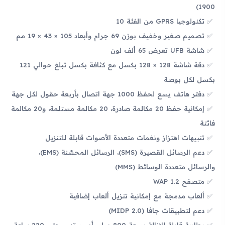
1900)
تكنولوجيا GPRS من الفئة 10
تصميم صغير وخفيف بوزن 69 جرام وأبعاد 105 × 43 × 19 مم
شاشة UFB تعرض 65 ألف لون
دقة شاشة 128 × 128 بكسل مع كثافة بكسل تبلغ حوالي 121
بكسل لكل بوصة
دفتر هاتف يسع لحفظ 1000 جهة اتصال بأربعة حقول لكل جهة
إمكانية حفظ 20 مكالمة صادرة، 20 مكالمة مستلمة، و20 مكالمة
فائتة
تنبيهات اهتزاز ونغمات متعددة الأصوات قابلة للتنزيل
دعم الرسائل القصيرة (SMS)، الرسائل المحسّنة (EMS)،
والرسائل متعددة الوسائط (MMS)
متصفح WAP 1.2
ألعاب مدمجة مع إمكانية تنزيل ألعاب إضافية
دعم لتطبيقات جافا (MIDP 2.0)
بطارية قابلة للإزالة بسعة 800 ميلي أمبير تدوم حتى 220 ساعة