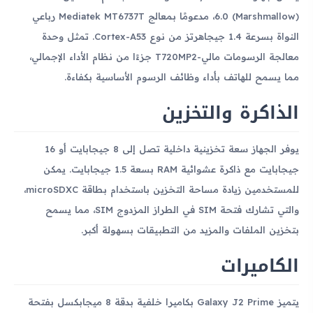
6.0 (Marshmallow)، مدعومًا بمعالج Mediatek MT6737T رباعي
النواة بسرعة 1.4 جيجاهرتز من نوع Cortex-A53. تمثل وحدة
معالجة الرسومات مالي-T720MP2 جزءًا من نظام الأداء الإجمالي،
مما يسمح للهاتف بأداء وظائف الرسوم الأساسية بكفاءة.
الذاكرة والتخزين
يوفر الجهاز سعة تخزينية داخلية تصل إلى 8 جيجابايت أو 16
جيجابايت مع ذاكرة عشوائية RAM بسعة 1.5 جيجابايت. يمكن
للمستخدمين زيادة مساحة التخزين باستخدام بطاقة microSDXC،
والتي تشارك فتحة SIM في الطراز المزدوج SIM، مما يسمح
بتخزين الملفات والمزيد من التطبيقات بسهولة أكبر.
الكاميرات
يتميز Galaxy J2 Prime بكاميرا خلفية بدقة 8 ميجابكسل بفتحة