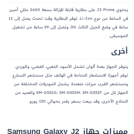
يحتوي J2 Prime على بطارية قابلة للإزالة بسعة 2600 مللي أمبير
في الساعة من نوع Li-Ion. توفر البطارية وقت تحدث يصل إلى 12
ساعة في وضع الجيل الثالث 3G، وتصل إلى 59 ساعة من تشغيل
الموسيقى.
أخرى
يتوفر الجهاز بعدة ألوان تشمل الأسود، الذهبي، الفضي، والوردي.
توفر أجهزة الاستشعار المتاحة في الهاتف مثل مستشعر التسارع
ومستشعر القرب ميزات متعددة. يشمل الموديلات المختلفة من
الجهاز كل من SM-G532G، SM-G532M، SM-G532F والعديد من
النماذج الأخرى، وقد بيعت بسعر يقدر بحوالي 130 يورو.
مميزات جهاز Samsung Galaxy J2