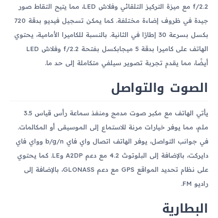
f/2.2 مع ميزة التركيز التلقائي وفلاش LED، مما يتيح التقاط صور
جيدة في ظروف إضاءة مختلفة. كما يمكن تسجيل فيديو بدقة 720
بكسل بسرعة 30 إطارًا في الثانية. بالنسبة للكاميرا الأمامية، يحتوي
الهاتف على كاميرا بدقة 5 ميجابكسل بفتحة f/2.2 وفلاش LED
أيضًا، مما يقدم تجربة تصوير سيلفي متكاملة إلى حد ما.
الصوت والتواصل
يأتي الهاتف مع مكبر صوت مدمج ومنفذ سماعة رأس قياس 3.5
ملم، مما يوفر خيارات مرنة للاستماع إلى الموسيقى أو المكالمات.
في جوانب التواصل، يوفر الهاتف اتصال واي فاي b/g/n وواي فاي
دايركت، بالإضافة إلى البلوتوث 4.2 مع دعم A2DP وLE. كما يحتوي
على نظام تحديد المواقع GPS مع دعم GLONASS، بالإضافة إلى
راديو FM.
البطارية