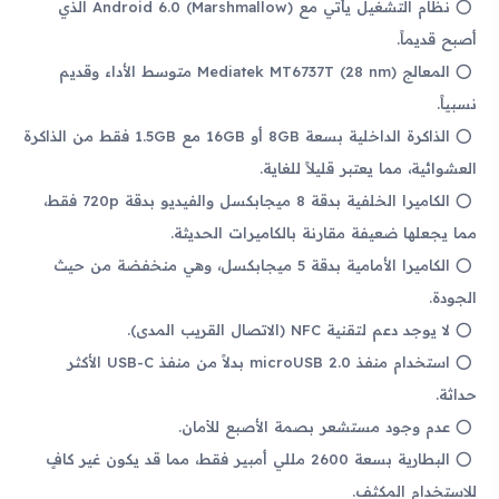
نظام التشغيل يأتي مع Android 6.0 (Marshmallow) الذي
أصبح قديماً.
المعالج Mediatek MT6737T (28 nm) متوسط الأداء وقديم
نسبياً.
الذاكرة الداخلية بسعة 8GB أو 16GB مع 1.5GB فقط من الذاكرة
العشوائية، مما يعتبر قليلاً للغاية.
الكاميرا الخلفية بدقة 8 ميجابكسل والفيديو بدقة 720p فقط،
مما يجعلها ضعيفة مقارنة بالكاميرات الحديثة.
الكاميرا الأمامية بدقة 5 ميجابكسل، وهي منخفضة من حيث
الجودة.
لا يوجد دعم لتقنية NFC (الاتصال القريب المدى).
استخدام منفذ microUSB 2.0 بدلاً من منفذ USB-C الأكثر
حداثة.
عدم وجود مستشعر بصمة الأصبع للأمان.
البطارية بسعة 2600 مللي أمبير فقط، مما قد يكون غير كافٍ
للاستخدام المكثف.