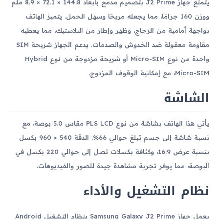
يتمتع جهاز J2 Prime بتصميم مدمج بأبعاد 144.8 × 72.1 × 8.9 ملم
ووزن 160 جرامًا، مما يجعله مريحًا وسهل الحمل. يتميز الهاتف
بواجهة أمامية من الزجاج، وظهر وإطار من البلاستيك، مما يعطيه
مقاومة معقولة ضد الخدوش والصدمات. يدعم الجهاز شريحة SIM
واحدة من نوع Micro-SIM أو شريحة مزدوجة من نوع Hybrid
Micro-SIM، مع إمكانية الوقوف المزدوج.
الشاشة
يأتي هذا الهاتف بشاشة من نوع PLS LCD مقاس 5.0 بوصة، مع
نسبة شاشة إلى جسم تبلغ حوالي 66%. الدقة 540 × 960 بكسل
بنسبة عرض 16:9، وكثافة بكسلات تصل إلى حوالي 220 بكسل في
البوصة، مما يوفر تجربة مشاهدة جيدة للصور والفيديوهات.
نظام التشغيل والأداء
يعمل جهاز Samsung Galaxy J2 Prime بنظام التشغيل Android