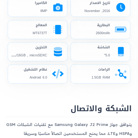
تاريخ الاصدار
الكاميرا
8MP
2016, November
البطارية
المعالج
MT6737T
2600mAh
الشاشة
التخزين
8GB
/16GB , microSDXC
5.0"
الرامات
نظام التشغيل
Android 6.0
1.5GB RAM
الشبكة والاتصال
يتوافق جهاز Samsung Galaxy J2 Prime مع تقنيات الشبكات GSM
وHSPA وLTE، مما يمنح المستخدمين اتصالاً مناسبًا وسريعًا