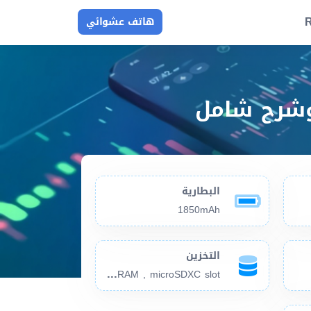
R
هاتف عشوائي
البطارية
1850mAh
التخزين
4GB
512MB RAM , microSDXC slot