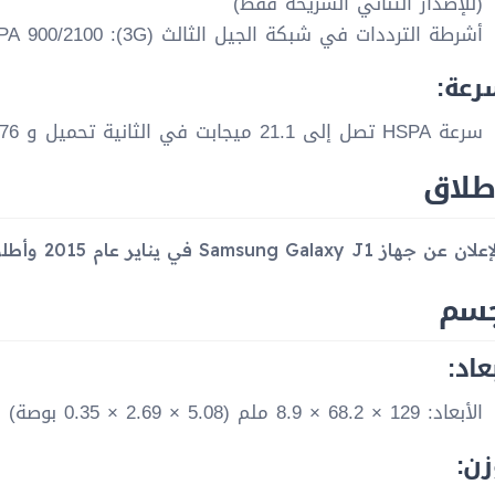
(للإصدار الثنائي الشريحة فقط)
أشرطة الترددات في شبكة الجيل الثالث (3G): HSDPA 900/2100
رعة:
سرعة HSPA تصل إلى 21.1 ميجابت في الثانية تحميل و 5.76 ميجابت في الثانية رفعاً
طلاق
Samsung Galaxy J1 في يناير عام 2015 وأطلق رسميًا في فبراير من نفس العام.
جسم
عاد:
الأبعاد: 129 × 68.2 × 8.9 ملم (5.08 × 2.69 × 0.35 بوصة)
زن: