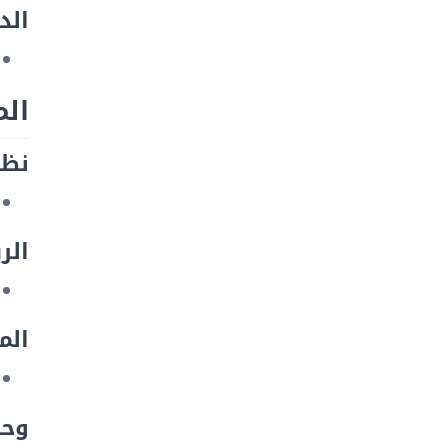
الد
ال
نظا
الر
الم
وحد