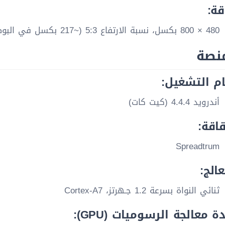
قة:
480 × 800 بكسل، نسبة الارتفاع 5:3 (~217 بكسل في البوصة)
منصة
م التشغيل:
أندرويد 4.4.4 (كيت كات)
قاقة:
Spreadtrum
عالج:
ثنائي النواة بسرعة 1.2 جـهرتز، Cortex-A7
ة معالجة الرسوميات (GPU):