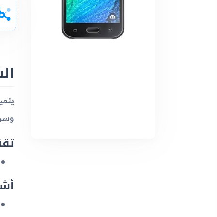
ال
وسرع
تقن
أشر