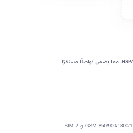
يتميز جهاز Samsung Galaxy J1 بدعمه لتقنيتي الاتصال GSM و HSPA، مما يضمن تواصلًا مستقرًا
أشرطة الترددات في شبكة الجيل الثاني (2G): GSM 850/900/1800/1900 - SIM 1 و SIM 2