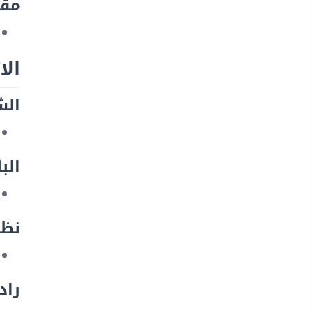
مقبس
الا
الشب
الب
نظام
راد