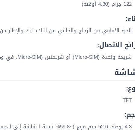
122 جرام (4.30 أوقية)
اء:
الجزء الأمامي من الزجاج والخلفي من البلاستيك والإطار من
ئح الاتصال:
شريحة واحدة (Micro-SIM) أو شريحتين (Micro-SIM، في وضع الاستعداد المزدوج)
شاشة
وع:
TFT
جم:
4.3 بوصة، 52.6 سم مربع (~59.8% نسبة الشاشة إلى الجسم)