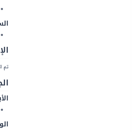
الس
الإ
تم الإعلان عن جهاز 
ال
الأب
الو