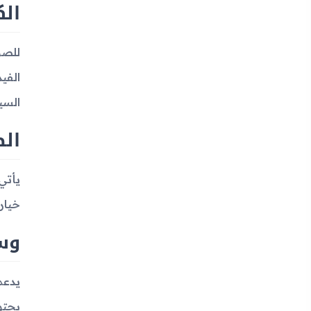
الك
السي
ال
خيار
وسا