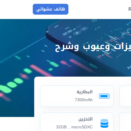
R
هاتف عشوائي
ت Samsung Galaxy Tab Advanced2 مميزات وعيوب وشرح
البطارية
7300mAh
التخزين
32GB , microSDXC