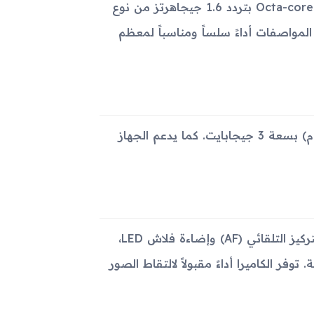
7870 Octa المصمم بتقنية 14 نانومتر، مع وحدة معالجة مركزية Octa-core بتردد 1.6 جيجاهرتز من نوع
الجة رسومات Mali-T830 MP1. تتيح هذه المواصفات أداءً سلساً ومناسباً لمعظم
الجهاز مجهز بذاكرة داخلية بسعة 32 جيجابايت وذاكرة عشوائية (رام) بسعة 3 جيجابايت. كما يدعم الجهاز
يحمل الجهاز كاميرا خلفية واحدة بدقة 8 ميجابكسل مع خاصية التركيز التلقائي (AF) وإضاءة فلاش LED،
108 بكسل بمعدل 30 إطار في الثانية. توفر الكاميرا أداءً مقبولاً لالتقاط الصور