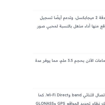
للصور الذاتية ومكالمات الفيديو، يحتوي الجهاز على كاميرا أمامية بدقة 2 ميجابكسل، وتدعم أيضًا تسجيل
 الثانية، ولكن لا يتوقع منها أداء مذهل بالنسبة لمحبي صور
يأتي الجهاز مجهزاً بسماعة خارجية ويوجد أيضاً مدخل تقليدي لسماعات الأذن بحجم 3.5 ملم، مما يوفر عدة
يدعم الجهاز اتصال Wi-Fi بمعايير 802.11 a/b/g/n/ac، مع دعم الاتصال الثنائي band وWi-Fi Direct. كما
يحتوي الجهاز على تقنية Bluetooth 4.2 مع دعم A2DP وLE، وكذلك نظام تحديد المواقع GPS وGLONASS