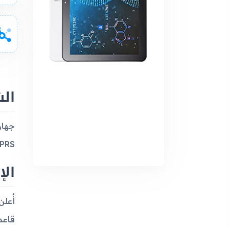
ال
GPRS أو EDGE، ويعتمد بالكامل ع
الإ
قاعد