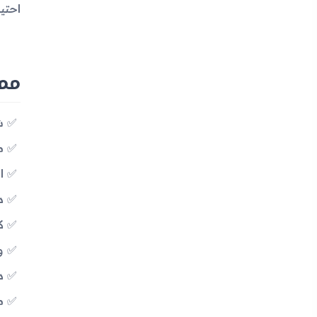
احتي
مميزات 
شاش
معالج a
ال
دع
كام
وجو
دع
منفذ 0