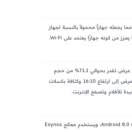
 250.4 × 166.2 × 8.5 ملم، ويزن حوالي 525 جرام، مما يجعله جهازاً محمولاً بالنسبة لجهاز
يأتي الجهاز بشاشة من نوع IPS LCD بحجم 10.1 بوصة، بمساحة عرض تقدر بحوالي 71.1% من حجم
الجهاز الإجمالي. دقة الشاشة تبلغ 1200 × 1920 بكسل، مع نسبة عرض إلى ارتفاع 16:10 وكثافة بكسلات
يعمل Samsung Galaxy Tab Advanced2 بنظام التشغيل Android 8.0 (Oreo)، ويستخدم معالج Exynos