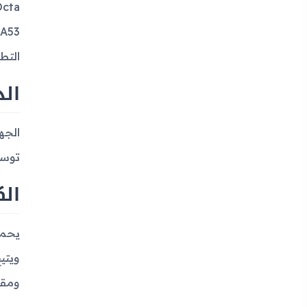
التط
الذ
توسيع الذ
الك
ومقا