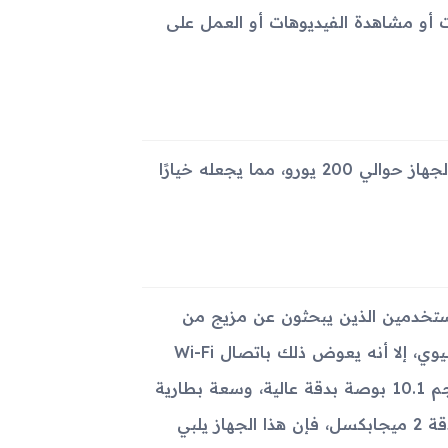
 أو مشاهدة الفيديوهات أو العمل على
الجهاز متاح باللون الرمادي ويأتي بموديل SM-T583. يتراوح سعر الجهاز حوالي 200 يورو، مما يجعله خيارًا
هازًا لوحيًا مناسبًا للمستخدمين الذين يبحثون عن مزيج من
المواصفات الجيدة والسعر المعقول. رغم كونه لا يدعم الاتصال الخليوي، إلا أنه يعوض ذلك باتصال Wi-Fi
قوي ومواصفات جيدة تشمل معالج قوي من Exynos، شاشة بحجم 10.1 بوصة بدقة عالية، وسعة بطارية
كبيرة. مع وجود كاميرا خلفية بدقة 8 ميجابكسل وكاميرا أمامية بدقة 2 ميجابكسل، فإن هذا الجهاز يلبي