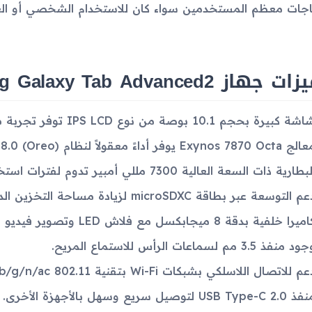
اجات معظم المستخدمين سواء كان للاستخدام الشخصي أو الع
جهاز Samsung Galaxy Tab Advanced2
ة كبيرة بحجم 10.1 بوصة من نوع IPS LCD توفر تجربة مشاهدة واضحة ومريحة.
Exynos 7870 Oct يوفر أداءً معقولاً لنظام Android 8.0 (Oreo).
بطارية ذات السعة العالية 7300 مللي أمبير تدوم لفترات استخدام طويلة.
م التوسعة عبر بطاقة microSDXC لزيادة مساحة التخزين الداخلية.
يرا خلفية بدقة 8 ميجابكسل مع فلاش LED وتصوير فيديو بدقة 1080p.
د منفذ 3.5 مم لسماعات الرأس للاستماع المريح.
م للاتصال اللاسلكي بشبكات Wi-Fi بتقنية 802.11 a/b/g/n/ac ومزدوج النطاق.
USB Type-C 2. لتوصيل سريع وسهل بالأجهزة الأخرى.