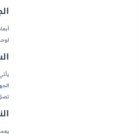
ال
لوحي بش
ال
تصل إلى حوالي 224 بك
ال