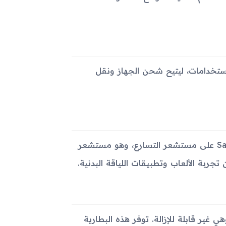
فذ حديث ومتعدد الاستخدامات، ليتيح شحن الجهاز ونقل
من ناحية المستشعرات، يحتوي Samsung Galaxy Tab Advanced2 على مستشعر التسارع، وهو مستشعر
بة الألعاب وتطبيقات اللياقة البدنية.
بطارية الجهاز بسعة 7300 مللي أمبير وتعمل بتقنية Li-Po وهي غير قابلة للإزالة. توفر هذه البطارية