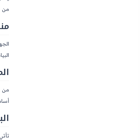
من أ
منا
البي
ال
أساس
الب