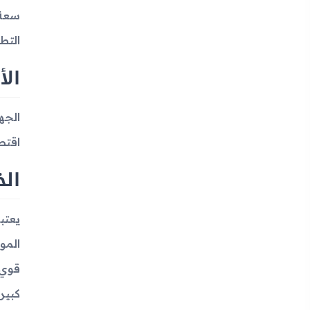
سعة 
التط
الأ
اقتص
الخ