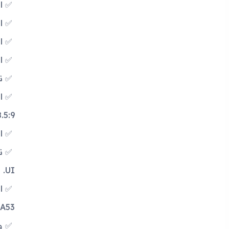
ال
الأ
ال
الب
نوع
.5:9.
ال
UI.
53).
و