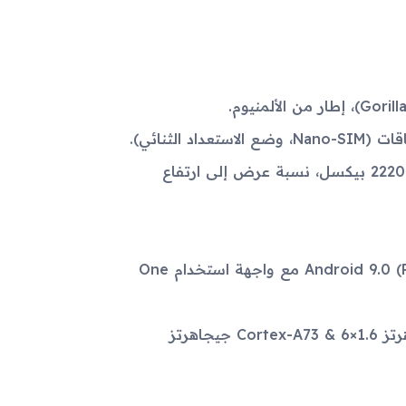
الشاشة: نوع Super AMOLED بحجم 5.6 بوصة ودقة 1080 × 2220 بيكسل، نسبة عرض إلى ارتفاع
نظام التشغيل: Android 7.1.1 (Nougat)، قابل للترقية إلى Android 9.0 (Pie) مع واجهة استخدام One
المعالج: Exynos 7885 (14 نانومتر)، ثماني النواة (2×2.2 جيجاهرتز Cortex-A73 & 6×1.6 جيجاهرتز