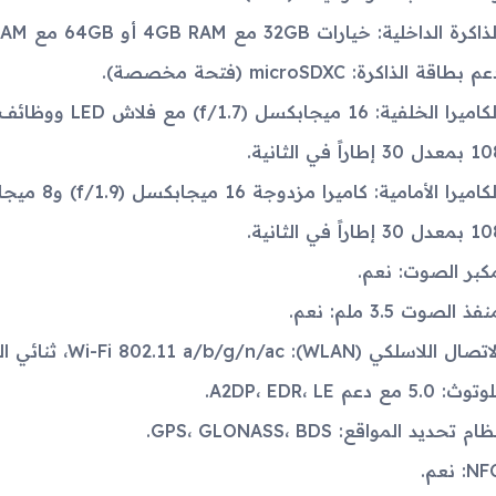
ذاكرة الداخلية: خيارات 32GB مع 4GB RAM أو 64GB مع 4GB RAM.
م بطاقة الذاكرة: microSDXC (فتحة مخصصة).
اً في الثانية.
اً في الثانية.
كبر الصوت: نعم.
فذ الصوت 3.5 ملم: نعم.
تصال اللاسلكي (WLAN): Wi-Fi 802.11 a/b/g/n/ac، ثنائي النطاق، Wi-Fi Direct.
توث: 5.0 مع دعم A2DP، EDR، LE.
ام تحديد المواقع: GPS، GLONASS، BDS.
N: نعم.