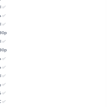
ال
دع
1080p بمعدل 30 إطار
1080p بمعدل 30 إطار
م
من
الا
بلو
نظ
FC