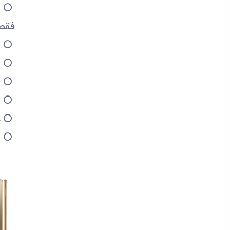
فقط.
ا
ا
ا
ع
ل
ا