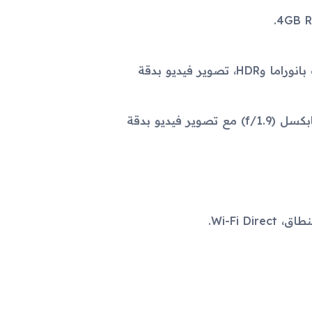
الكاميرا الخلفية: 16 ميجابكسل (f/1.7) مع فلاش LED ووظائف بانوراما وHDR، تصوير فيديو بدقة
الكاميرا الأمامية: كاميرا مزدوجة 16 ميجابكسل (f/1.9) و8 ميجابكسل (f/1.9) مع تصوير فيديو بدقة