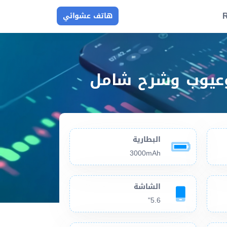
R
هاتف عشوائي
البطارية
3000mAh
الشاشة
5.6"