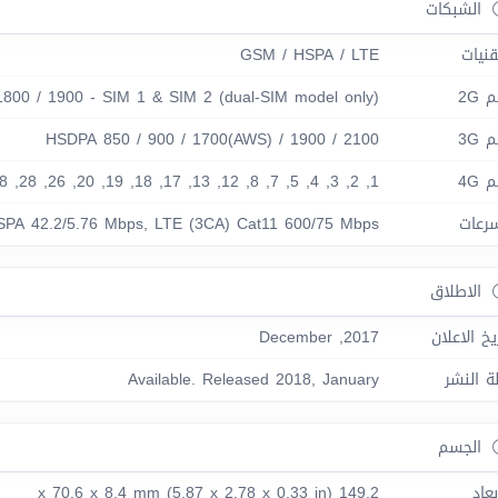
الشبكات
قنيات
GSM / HSPA / LTE
 2G
800 / 1900 - SIM 1 & SIM 2 (dual-SIM model only)
 3G
HSDPA 850 / 900 / 1700(AWS) / 1900 / 2100
 4G
1, 2, 3, 4, 5, 7, 8, 12, 13, 17, 18, 19, 20, 26, 28, 38, 40, 41, 66
سرعات
SPA 42.2/5.76 Mbps, LTE (3CA) Cat11 600/75 Mbps
الاطلاق
يخ الاعلان
2017, December
ة النشر
Available. Released 2018, January
الجسم
بعاد
149.2 x 70.6 x 8.4 mm (5.87 x 2.78 x 0.33 in)