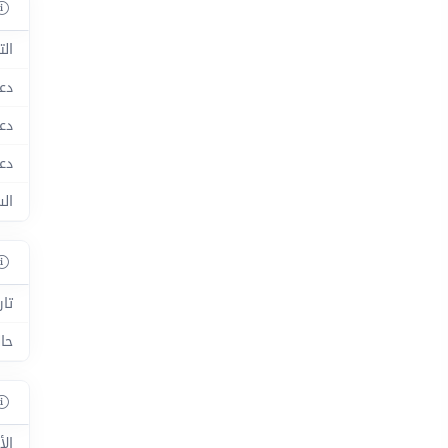
الت
دعم
دعم
دعم
ال
تار
حال
الأ