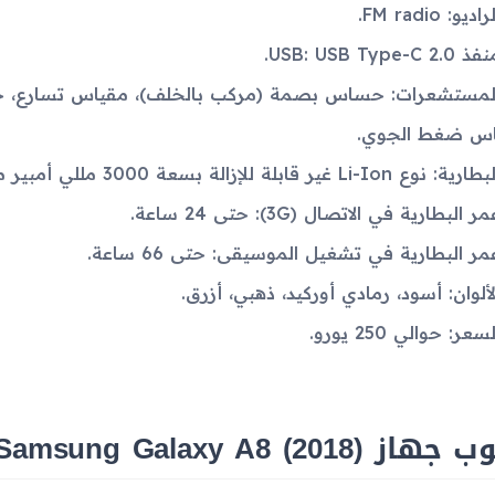
راديو: FM radio.
ذ USB: USB Type-C 2.0.
لمستشعرات: حساس بصمة (مركب بالخلف)، مقياس تسارع، ج
اس ضغط الجوي.
ارية: نوع Li-Ion غير قابلة للإزالة بسعة 3000 مللي أمبير مع شحن سريع بقوة 18 واط.
مر البطارية في الاتصال (3G): حتى 24 ساعة.
مر البطارية في تشغيل الموسيقى: حتى 66 ساعة.
لألوان: أسود، رمادي أوركيد، ذهبي، أزرق.
لسعر: حوالي 250 يورو.
از Samsung Galaxy A8 (2018)