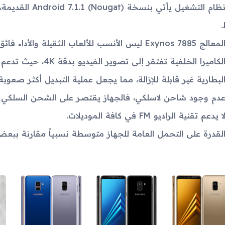
لمعالج Exynos 7885 ليس الأنسب للألعاب الثقيلة والأداء فائق السرعة.
لكاميرا الخلفية تفتقر إلى تصوير الفيديو بدقة 4K، حيث تدعم فقط 1080p@30fps.
لبطارية غير قابلة للإزالة، مما يجعل عملية التبديل أكثر صعوب
دم وجود شاحن لاسلكي، فالجهاز يقتصر على الشحن السلكي بقوة 18 وا
ا يدعم تقنية الراديو FM في كافة الموديلات.
لقدرة على التحمل العامة للجهاز متوسطة نسبياً مقارنة ببعض