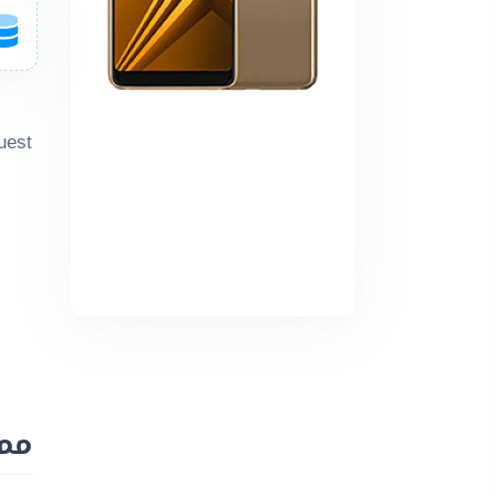
uest.
مميزات 