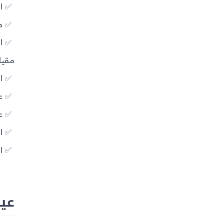
ال
منف
ا
مقي
البط
ع
ع
ا
ا
عيوب جه