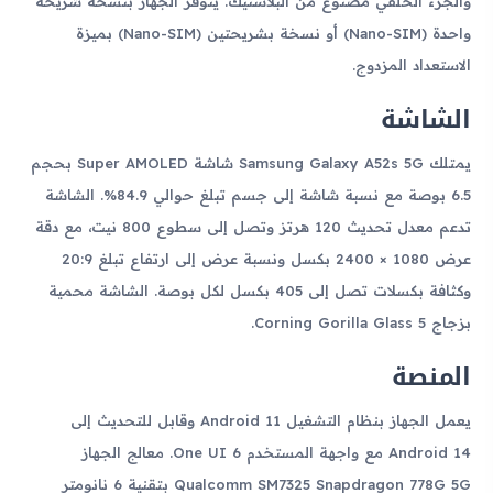
والجزء الخلفي مصنوع من البلاستيك. يتوفر الجهاز بنسخة شريحة
واحدة (Nano-SIM) أو نسخة بشريحتين (Nano-SIM) بميزة
الاستعداد المزدوج.
الشاشة
يمتلك Samsung Galaxy A52s 5G شاشة Super AMOLED بحجم
6.5 بوصة مع نسبة شاشة إلى جسم تبلغ حوالي 84.9%. الشاشة
تدعم معدل تحديث 120 هرتز وتصل إلى سطوع 800 نيت، مع دقة
عرض 1080 × 2400 بكسل ونسبة عرض إلى ارتفاع تبلغ 20:9
وكثافة بكسلات تصل إلى 405 بكسل لكل بوصة. الشاشة محمية
بزجاج Corning Gorilla Glass 5.
المنصة
يعمل الجهاز بنظام التشغيل Android 11 وقابل للتحديث إلى
Android 14 مع واجهة المستخدم One UI 6. معالج الجهاز
Qualcomm SM7325 Snapdragon 778G 5G بتقنية 6 نانومتر