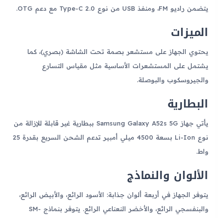
يتضمن راديو FM، ومنفذ USB من نوع Type-C 2.0 مع دعم OTG.
الميزات
يحتوي الجهاز على مستشعر بصمة تحت الشاشة (بصري)، كما
يشتمل على المستشعرات الأساسية مثل مقياس التسارع
والجيروسكوب والبوصلة.
البطارية
يأتي جهاز Samsung Galaxy A52s 5G ببطارية غير قابلة للإزالة من
نوع Li-Ion بسعة 4500 ميلي أمبير تدعم الشحن السريع بقدرة 25
واط.
الألوان والنماذج
يتوفر الجهاز في أربعة ألوان جذابة: الأسود الرائع، والأبيض الرائع،
والبنفسجي الرائع، والأخضر النعناعي الرائع. يتوفر بنماذج SM-