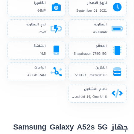
تاريخ الاصدار
الكاميرا
64MP
2021, September 01
البطارية
نوع البطارية
25W
4500mAh
المعالج
الشاشة
6.5"
Snapdragon 778G 5G
التخزين
الرامات
128
GB/256GB , microSDXC
4-8GB RAM
نظام التشغيل
And
roid 11, up to Android 14, One UI 6
جهاز Samsung Galaxy A52s 5G