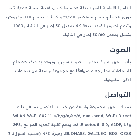
الكاميرا الأمامية للجهاز بدقة 32 ميجابكسل، فتحة عدسة f/2.2، بُعد
بؤري 26 ملم، حجم مستشعر 1/2.8" وبكسلات بحجم 0.8 ميكرومتر،
وتدعم تصوير الفيديو بدقة 4K بمعدل 30 إطار في الثانية و1080
بكسل بمعدل 30/60 إطار في الثانية.
الصوت
يأتي الجهاز مزودًا بمكبرات صوت ستيريو ويوجد به منفذ 3.5 ملم
للسماعات، مما يجعله متوافقًا مع مجموعة واسعة من سماعات
الأذن التقليدية.
التواصل
يمتلك الجهاز مجموعة واسعة من خيارات الاتصال بما في ذلك
WLAN Wi-Fi 802.11 a/b/g/n/ac/6, dual-band, Wi-Fi Direct،
وBluetooth 5.0, A2DP, LE. كما يدعم تقنية تحديد المواقع GPS,
GLONASS, GALILEO, BDS, QZSS، وميزة NFC (حسب السوق). لا