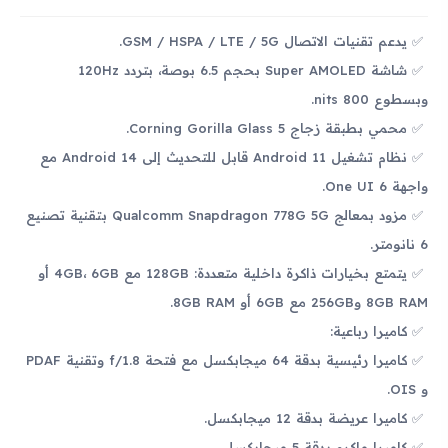
يدعم تقنيات الاتصال GSM / HSPA / LTE / 5G.
شاشة Super AMOLED بحجم 6.5 بوصة، بتردد 120Hz
وبسطوع 800 nits.
محمي بطبقة زجاج Corning Gorilla Glass 5.
نظام تشغيل Android 11 قابل للتحديث إلى Android 14 مع
واجهة One UI 6.
مزود بمعالج Qualcomm Snapdragon 778G 5G بتقنية تصنيع
6 نانومتر.
يتمتع بخيارات ذاكرة داخلية متعددة: 128GB مع 4GB، 6GB أو
8GB RAM و256GB مع 6GB أو 8GB RAM.
كاميرا رباعية:
كاميرا رئيسية بدقة 64 ميجابكسل مع فتحة f/1.8 وتقنية PDAF
و OIS.
كاميرا عريضة بدقة 12 ميجابكسل.
كاميرا ماكرو بدقة 5 ميجابكسل.