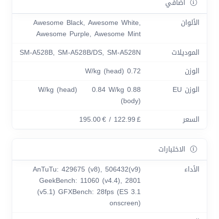
اضافي
الألوان
Awesome Black, Awesome White,
Awesome Purple, Awesome Mint
الموديلات
SM-A528B, SM-A528B/DS, SM-A528N
الوزن
0.72 W/kg (head)
الوزن EU
0.88 W/kg (head) 0.84 W/kg
(body)
السعر
£ 122.99 / € 195.00
الاختبارات
الأداء
AnTuTu: 429675 (v8), 506432(v9)
GeekBench: 11060 (v4.4), 2801
(v5.1) GFXBench: 28fps (ES 3.1
onscreen)