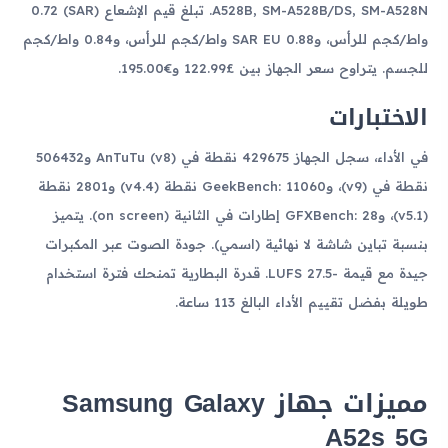
A528B, SM-A528B/DS, SM-A528N. تبلغ قيم الإشعاع (SAR) 0.72
واط/كجم للرأس، وSAR EU 0.88 واط/كجم للرأس، و0.84 واط/كجم
للجسم. يتراوح سعر الجهاز بين £122.99 و€195.00.
الاختبارات
في الأداء، سجل الجهاز 429675 نقطة في AnTuTu (v8) و506432
نقطة في (v9)، وGeekBench: 11060 نقطة (v4.4) و2801 نقطة
(v5.1)، وGFXBench: 28 إطارات في الثانية (on screen). يتميز
بنسبة تباين شاشة لا نهائية (اسمي). جودة الصوت عبر المكبرات
جيدة مع قيمة -27.5 LUFS. قدرة البطارية تمنحك فترة استخدام
طويلة بفضل تقييم الأداء البالغ 113 ساعة.
مميزات جهاز Samsung Galaxy
A52s 5G