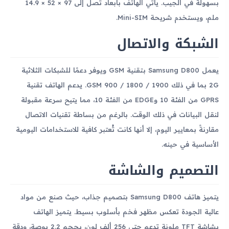
بسهولة في الجيب. يأتي الهاتف بأبعاد تصل إلى 97 × 52 × 14.9
ملم، ويستخدم شريحة Mini-SIM.
الشبكة والاتصال
يعمل Samsung D800 بتقنية GSM ويوفر دعمًا للشبكات الثلاثية
2G بما في ذلك GSM 900 / 1800 / 1900. يدعم الهاتف تقنية
GPRS من الفئة 10 وEDGE من الفئة 10، مما يتيح سرعة مقبولة
لنقل البيانات في ذلك الوقت. بالرغم من بساطة تقنيات الاتصال
مقارنةً بمعايير اليوم، إلا أنها كانت تُعتبر كافية للاستخدامات اليومية
الأساسية في حينه.
التصميم والشاشة
يتميز هاتف Samsung D800 بتصميم جذاب، حيث صنع من مواد
عالية الجودة تعكس مظهر فخم بأسلوب بسيط. يتميز الهاتف
بشاشة TFT ملونة تدعم حتى 256 ألف لون، بحجم 2.2 بوصة، ودقة