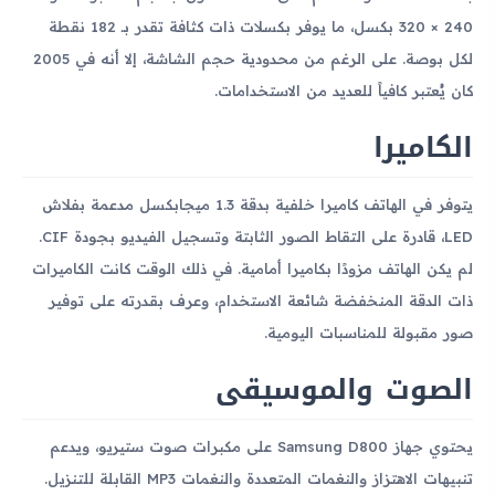
240 × 320 بكسل، ما يوفر بكسلات ذات كثافة تقدر بـ 182 نقطة
لكل بوصة. على الرغم من محدودية حجم الشاشة، إلا أنه في 2005
كان يُعتبر كافياً للعديد من الاستخدامات.
الكاميرا
يتوفر في الهاتف كاميرا خلفية بدقة 1.3 ميجابكسل مدعمة بفلاش
LED، قادرة على التقاط الصور الثابتة وتسجيل الفيديو بجودة CIF.
لم يكن الهاتف مزودًا بكاميرا أمامية. في ذلك الوقت كانت الكاميرات
ذات الدقة المنخفضة شائعة الاستخدام، وعرف بقدرته على توفير
صور مقبولة للمناسبات اليومية.
الصوت والموسيقى
يحتوي جهاز Samsung D800 على مكبرات صوت ستيريو، ويدعم
تنبيهات الاهتزاز والنغمات المتعددة والنغمات MP3 القابلة للتنزيل.