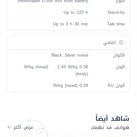
النوع
Removable Li-Ion 850 mAh battery
Up to 220 h
Stand-by
Up to 3 h 30 min
Talk time
اضافي
الألوان
Black, Silver metal
الوزن
0.38 W/kg (head) 1.45 W/kg
(body)
الوزن EU
0.39 W/kg (head)
شاهد أيضاً
هواتف قد تهمك
عرض أكتر