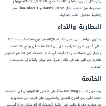
والرسائل الفورية. كما يمتلك متصفح WAP 2.0/xHTML، ويوفر
مجموعة من الألعاب مثل Bobby Carrot وTime Rider II مع
إمكانية تحميل ألعاب إضافية.
البطارية والأداء
يحتوي الهاتف على بطارية قابلة للإزالة من نوع Li-Ion بسعة 850
مللي أمبير، تدوم لفترات تصل إلى 220 ساعة في وضع الاستعداد
وتصل إلى 3 ساعات و30 دقيقة في حالة التحدث. كان هذا هو المعيار
للعديد من الهواتف في تلك الفترة، مما يوفر وقتاً كافياً للاستخدام
اليومي.
الخاتمة
يعد جهاز Samsung D800 مثالاً على التطور التكنولوجي في منتصف
العقد الأول من القرن الحادي والعشرين. على الرغم من محدودية
مواصفاته مقارنة بالهواتف الذكية الحديثة، إلا أنه شكل جزءًا أساسيًا