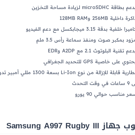
م بطاقة microSDHC لزيادة مساحة التخزين
كرة داخلية 256MB و128MB RAM
ميرا خلفية بدقة 3.15 ميجابكسل مع دعم الفيديو
زود بمكبر صوت ومنفذ سماعة رأس 3.5 ملم
عم تقنية البلوتوث 2.1 مع A2DP وEDR
توي على خاصية GPS للتحديد الجغرافي
وقت التحدث
عر مناسب حوالي 90 يورو
از Samsung A997 Rugby III