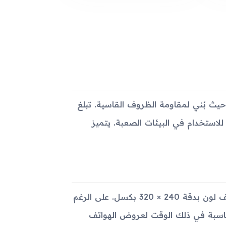
ميمه المتين والقوي، حيث بُني لمقاومة الظروف القاسية. تبلغ
جرامًا، ما يجعله مناسبًا للاستخدام في البيئات الصعبة. يتميز
يأتي هذا الهاتف مع شاشة TFT بحجم 2.4 بوصة، وتعرض 256 ألف لون بدقة 240 × 320 بكسل. على الرغم
 مناسبة في ذلك الوقت لعروض الهواتف