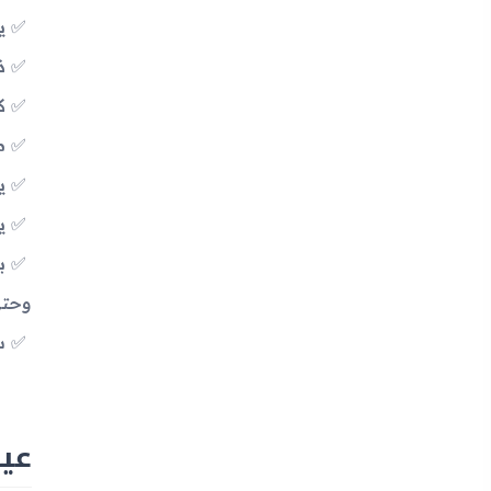
يدع
ذا
كا
م
يد
يح
وحتى 9 ساعات في 
س
عيوب جه