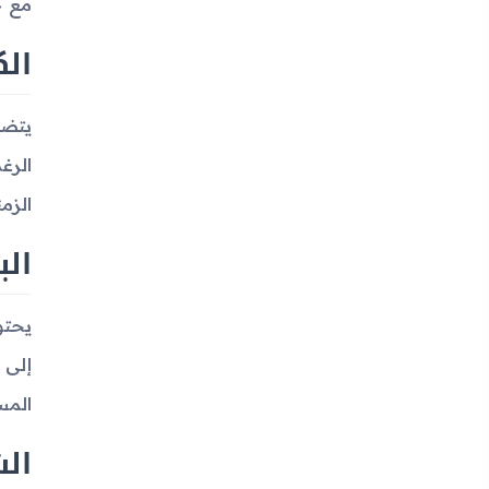
مع خ
الك
الرغ
الزم
الب
المس
الش