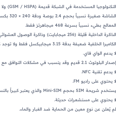
لتكنولوجيا المستخدمة في الشبكة قديمة (GSM / HSPA) ولا تدعم 4G أو 5G.
لشاشة صغيرة نسبياً بحجم 2.4 بوصة ودقة 240 × 320 بكسل.
لمعالج بطيء نسبياً بسرعة 468 ميجاهرتز فقط.
لذاكرة الداخلية قليلة (256 ميجابايت) وذاكرة الوصول العشوائي (RAM) قليلة أيضاً (128 ميجابايت).
لكاميرا الخلفية ضعيفة بدقة 3.15 ميجابيكسل فقط ولا توجد كاميرا أمامية.
ا يدعم الواي فاي.
صدار البلوتوث 2.1 قديم وقد يتسبب في مشكلات التوافق مع الأجهزة الحديثة.
ا يدعم تقنية NFC.
ا يحتوي على راديو FM.
ستخدم شريحة SIM بحجم Mini-SIM والذي يعتبر كبيراً بالنسبة لمعايير اليوم.
ا يحتوي على مستشعرات حديثة.
م يُعلن عن نوع معين من الحماية ضد الغبار والماء.