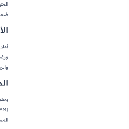
المت
صُمم
الأ
ورغم 
والر
الذ