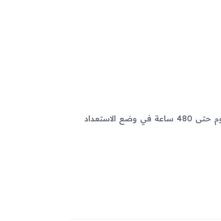
بطارية قابلة للإزالة من نوع Li-Ion بسعة 1300 مللي أمبير تدوم حتى 480 ساعة في وضع الاستعداد