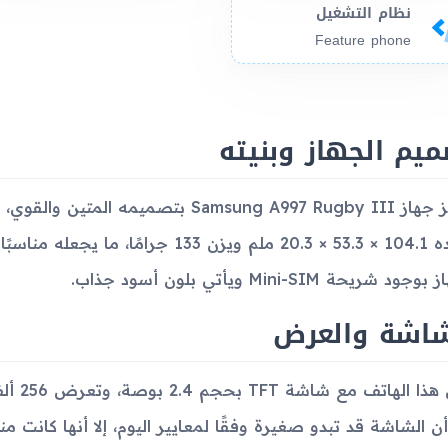
نظام التشغيل
Feature phone
يم الجهاز وبنيته
يتميز جهاز Samsung A997 Rugby III بتص
أبعاده 104.1 × 53.3 × 20.3 ملم ويزن 133 
جود شريحة Mini-SIM ويأتي بلون أسود جذاب.
شاشة والعرض
ن الشاشة قد تبدو صغيرة وفقًا لمعايير اليوم، إلا أنها كانت