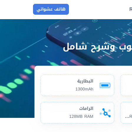
R
هاتف عشوائي
البطارية
1300mAh
الرامات
256
MB 128MB RAM , microSDHC slot
128MB RAM