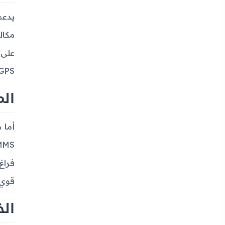
GPS لكن بدون دعم NFC ولا راديو FM. يدعم أيضًا اتصال B 2.0
الم
قوي 
الخ