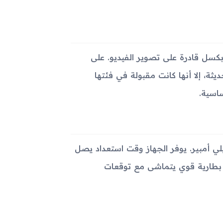
Samsung A997 Rug كاميرا خلفية بدقة 3.15 ميجابكسل قادرة على تصوير الفيديو. على
يثة، إلا أنها كانت مقبولة في فئتها
ساسية.
لهاتف على بطارية ليثيوم أيون قابلة للإزالة بسعة 1300 ميلي أمبير. يوفر الجهاز وقت استعداد يصل
ت، ما يشير إلى أداء بطارية قوي يتماشى مع توقعات