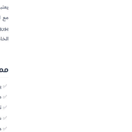
يورو
الخا
مميزات
يد
متعد
تص
شاشة
دق