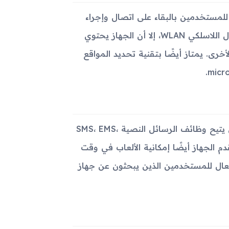
 وHSPA مع نطاقات 2G و3G مما يسمح للمستخدمين بالبقاء على اتصال وإجراء
مكالمات هاتفية في مناطق واسعة النطاق. ورغم عدم دعمه للاتصال اللاسلكي WLAN، إلا أن الجهاز يحتوي
ال بالأجهزة الأخرى. يمتاز أيضًا بتقنية تحديد المواقع
أما من حيث البرمجيات، يعمل الهاتف بنظام feature phone الذي يتيح وظائف الرسائل النصية SMS، EMS،
 يقدم الجهاز أيضًا إمكانية الألعاب في وقت
ية Java. يظهر الجهاز كخيار فعال للمستخدمين الذين يبحثون عن جهاز