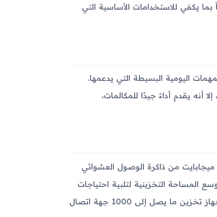
بما يكفي للاستخدامات الأساسية التي
ر أداءً كافيًا للمهمات اليومية البسيطة التي يدعمها.
لا أنه يقدم أداءً جيدًا للمكالمات،
حتوي الجهاز على ذاكرة تخزين داخلية بحجم 256 ميجابايت و128 ميجابايت من ذاكرة الوصول العشوائي
ة خارجية microSDHC، مما يسمح بتوسع المساحة التخزينية لتلبية احتياجات
المستخدمين من حيث حفظ الملفات والبيانات الأساسية. يمكن للجهاز تخزين ما يصل إلى 1000 جهة اتصال