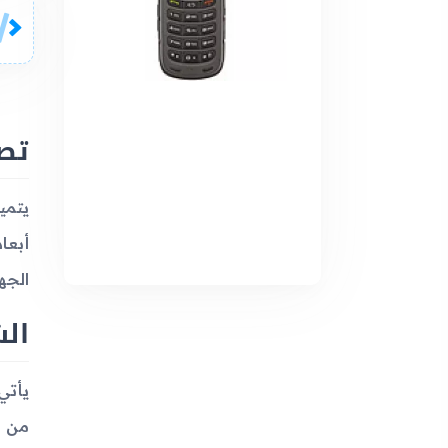
تصم
الجهاز بو
ال
من أ