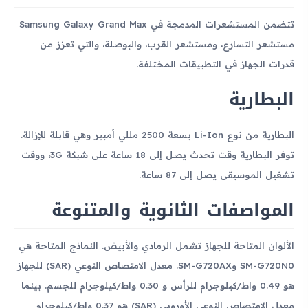
تتضمن المستشعرات المدمجة في Samsung Galaxy Grand Max
مستشعر التسارع، ومستشعر القرب، والبوصلة، والتي تعزز من
قدرات الجهاز في التطبيقات المختلفة.
البطارية
البطارية من نوع Li-Ion بسعة 2500 مللي أمبير وهي قابلة للإزالة.
توفر البطارية وقت تحدث يصل إلى 18 ساعة على شبكة 3G، ووقت
تشغيل الموسيقى يصل إلى 87 ساعة.
المواصفات الثانوية والمتنوعة
الألوان المتاحة للجهاز تشمل الرمادي والأبيض. النماذج المتاحة هي
SM-G720N0 وSM-G720AX. معدل الامتصاص النوعي (SAR) للجهاز
هو 0.49 واط/كيلوجرام للرأس و 0.30 واط/كيلوجرام للجسم. بينما
معدل الامتصاص النوعي الأوروبي (SAR) هو 0.37 واط/كيلوجرام