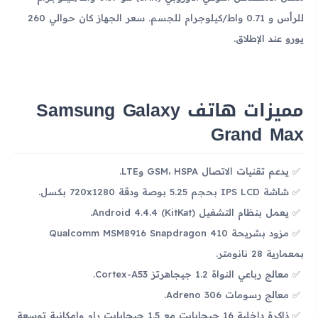
للرأس و 0.71 واط/كيلوجرام للجسم. سعر الجهاز كان حوالي 260
يورو عند الإطلاق.
مميزات هاتف Samsung Galaxy
Grand Max
يدعم تقنيات الاتصال GSM، HSPA وLTE.
شاشة IPS LCD بحجم 5.25 بوصة ودقة 720x1280 بكسل.
يعمل بنظام التشغيل Android 4.4.4 (KitKat).
مزود بشريحة Qualcomm MSM8916 Snapdragon 410
بمعمارية 28 نانومتر.
معالج رباعي النواة 1.2 جيجاهرتز Cortex-A53.
معالج رسومات Adreno 306.
ذاكرة داخلية 16 جيجابايت مع 1.5 جيجابايت رام وإمكانية توسعة