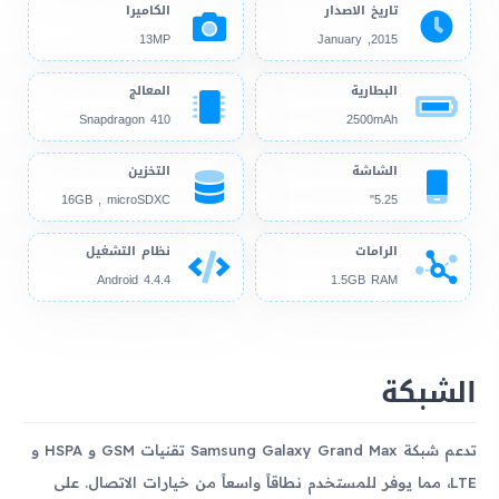
تاريخ الاصدار
الكاميرا
13MP
2015, January
البطارية
المعالج
Snapdragon 410
2500mAh
الشاشة
التخزين
16GB , microSDXC
5.25"
الرامات
نظام التشغيل
Android 4.4.4
1.5GB RAM
الشبكة
تدعم شبكة Samsung Galaxy Grand Max تقنيات GSM و HSPA و
LTE، مما يوفر للمستخدم نطاقاً واسعاً من خيارات الاتصال. على