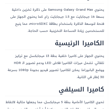
يحتوي Samsung Galaxy Grand Max على ذاكرة تخزين داخلية
بسعة 16 جيجابايت مع 1.5 جيجابايت رام. كما يحتوي الجهاز على
فتحة لتوسعة الذاكرة باستخدام بطاقة microSDXC، مما يتيح
للمستخدمين زيادة المساحة التخزينية حسب الحاجة.
الكاميرا الرئيسية
يحتوي الجهاز على كاميرا خلفية بدقة 13 ميجابكسل مع تركيز
تلقائي. تشمل ميزات الكاميرا فلاش LED ودعم تصوير الـ HDR
ووضع البانوراما. يمكن للكاميرا تصوير فيديو بجودة 1080p بسرعة
30 إطار في الثانية.
كاميرا السيلفي
تحوي الكاميرا الأمامية بدقة 5 ميجابكسل، مما يجعلها مثالية لالتقاط
صور السيلفي ومكالمات الفيديو. يمكنها أيضاً تصوير الفيديو بجودة