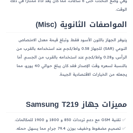
وفي وضع التحدث حتى 6 ساعات، مما كان يعد أداءً ممتازًا في ذلك
الوقت.
المواصفات الثانوية (Misc)
يتوفر الجهاز باللون الأسود فقط. وتبلغ قيمة معدل الامتصاص
النوعي (SAR) للجهاز 0.58 واط/كجم عند استخدامه بالقرب من
الرأس، و0.28 واط/كجم عند استخدامه بالقرب من الجسم. أما
بالنسبة لسعره وقت الإصدار فقد كان يبلغ حوالي 40 يورو، مما
يجعله من الخيارات الاقتصادية الجيدة.
مميزات جهاز Samsung T219
تقنية GSM مع دعم ترددات 850 و 1800 و 1900 للمكالمات.
تصميم مضغوط وخفيف بوزن 79.4 جرام مما يسهل حمله.