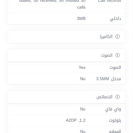
30 dialed, 30 received, 30 missed
Call records
calls
داخلي
3MB
الكاميرا
الصوت
الصوت
Yes
مدخل 3.5MM
No
الخصائص
واي فاي
No
بلوتوث
1.2, A2DP
الموقع
No