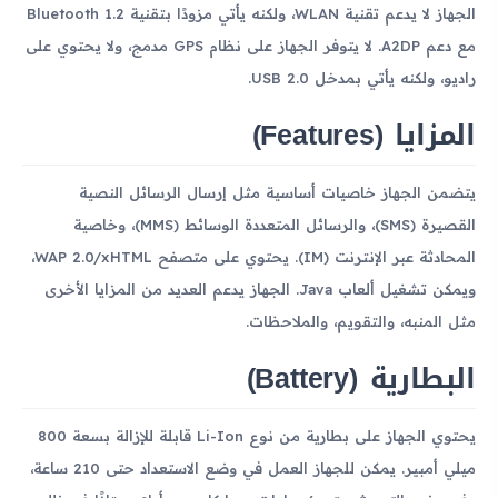
الجهاز لا يدعم تقنية WLAN، ولكنه يأتي مزودًا بتقنية Bluetooth 1.2
مع دعم A2DP. لا يتوفر الجهاز على نظام GPS مدمج، ولا يحتوي على
راديو، ولكنه يأتي بمدخل USB 2.0.
المزايا (Features)
يتضمن الجهاز خاصيات أساسية مثل إرسال الرسائل النصية
القصيرة (SMS)، والرسائل المتعددة الوسائط (MMS)، وخاصية
المحادثة عبر الإنترنت (IM). يحتوي على متصفح WAP 2.0/xHTML،
ويمكن تشغيل ألعاب Java. الجهاز يدعم العديد من المزايا الأخرى
مثل المنبه، والتقويم، والملاحظات.
البطارية (Battery)
يحتوي الجهاز على بطارية من نوع Li-Ion قابلة للإزالة بسعة 800
ميلي أمبير. يمكن للجهاز العمل في وضع الاستعداد حتى 210 ساعة،