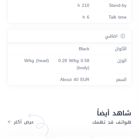
210 h
Stand-by
6 h
Talk time
اضافي
الألوان
Black
الوزن
0.58 W/kg (head) 0.28 W/kg
(body)
السعر
About 40 EUR
شاهد أيضاً
هواتف قد تهمك
عرض أكتر