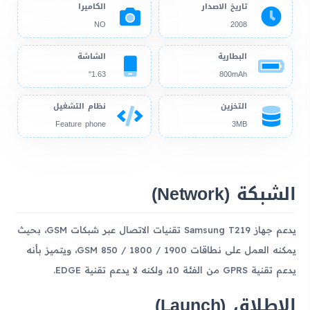
تاريخ الاصدار
الكاميرا
NO
2008
البطارية
الشاشة
1.63"
800mAh
التخزين
نظام التشغيل
Feature phone
3MB
الشبكة (Network)
يدعم جهاز Samsung T219 تقنيات الاتصال عبر شبكات GSM، بحيث
يمكنه العمل على نطاقات GSM 850 / 1800 / 1900، ويتميز بأنه
يدعم تقنية GPRS من الفئة 10، ولكنه لا يدعم تقنية EDGE.
الإطلاق (Launch)