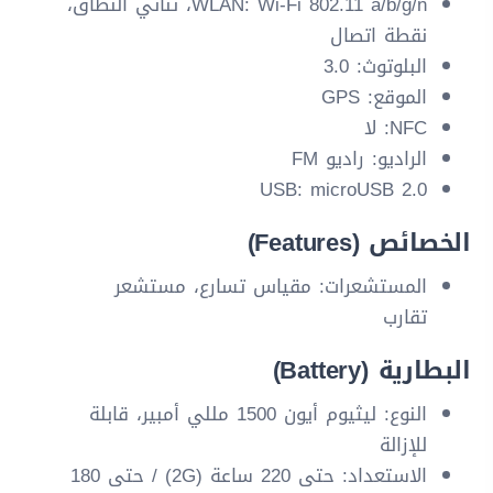
WLAN: Wi-Fi 802.11 a/b/g/n، ثنائي النطاق،
نقطة اتصال
البلوتوث: 3.0
الموقع: GPS
NFC: لا
الراديو: راديو FM
USB: microUSB 2.0
الخصائص (Features)
المستشعرات: مقياس تسارع، مستشعر
تقارب
البطارية (Battery)
النوع: ليثيوم أيون 1500 مللي أمبير، قابلة
للإزالة
الاستعداد: حتى 220 ساعة (2G) / حتى 180