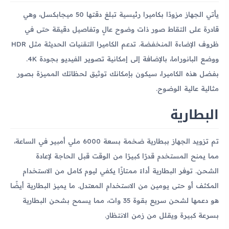
يأتي الجهاز مزودًا بكاميرا رئيسية تبلغ دقتها 50 ميجابكسل، وهي
قادرة على التقاط صور ذات وضوح عالٍ وتفاصيل دقيقة حتى في
ظروف الإضاءة المنخفضة. تدعم الكاميرا التقنيات الحديثة مثل HDR
ووضع البانوراما، بالإضافة إلى إمكانية تصوير الفيديو بجودة 4K.
بفضل هذه الكاميرا، سيكون بإمكانك توثيق لحظاتك المميزة بصور
مثالية عالية الوضوح.
البطارية
تم تزويد الجهاز ببطارية ضخمة بسعة 6000 ملي أمبير في الساعة،
مما يمنح المستخدم قدرًا كبيرًا من الوقت قبل الحاجة لإعادة
الشحن. توفر البطارية أداءً ممتازًا يكفي ليوم كامل من الاستخدام
المكثف أو حتى يومين من الاستخدام المعتدل. ما يميز البطارية أيضًا
هو دعمها لشحن سريع بقوة 35 وات، مما يسمح بشحن البطارية
بسرعة كبيرة ويقلل من زمن الانتظار.