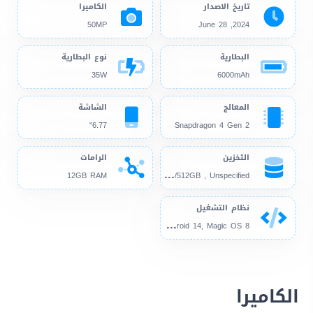
تاريخ الاصدار
الكاميرا
50MP
2024, June 28
البطارية
نوع البطارية
35W
6000mAh
المعالج
الشاشة
6.77"
Snapdragon 4 Gen 2
التخزين
الرامات
256
GB/512GB , Unspecified
12GB RAM
نظام التشغيل
And
roid 14, Magic OS 8
الكاميرا