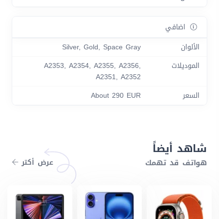
اضافي
الألوان
Silver, Gold, Space Gray
الموديلات
A2353, A2354, A2355, A2356,
A2351, A2352
السعر
About 290 EUR
شاهد أيضاً
هواتف قد تهمك
عرض أكتر