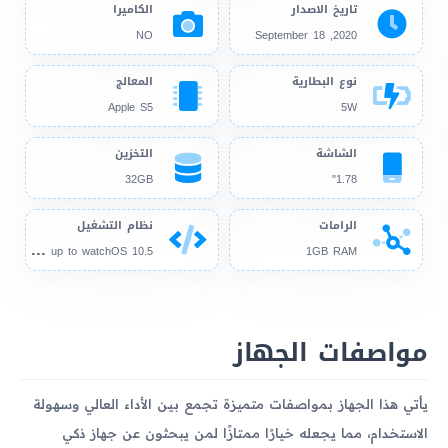
تاريخ الاصدار
الكاميرا
NO
2020, September 18
نوع البطارية
المعالج
Apple S5
5W
الشاشة
التخزين
32GB
1.78"
الرامات
نظام التشغيل
wat
chOS 7.0, up to watchOS 10.5
1GB RAM
مواصفات الجهاز
يأتي هذا الجهاز بمواصفات متميزة تجمع بين الأداء العالي وسهولة
الاستخدام، مما يجعله خيارًا ممتازًا لمن يبحثون عن جهاز ذكي