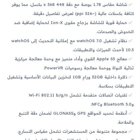
شاشة مقاس 1.78 بوصة مع دقة 448 x 368 بكسل، مما يوفر
كثافة بكسلات عالية (~326 ppi) لعرض تفاصيل دقيقة.
حماية قوية للشاشة بزجاج مقوى Ion-X لحماية إضافية ضد
الخدوش والصدمات.
نظام تشغيل watchOS 7.0 مع إمكانية التحديث إلى watchOS
10.5 لأحدث الميزات والتطبيقات.
معالج Apple S5 القوي وأداء متميز مع وحدة معالجة مركزية
ثنائية النواة ووحدة معالجة رسوميات PowerVR.
ذاكرة داخلية 32GB ورام 1GB لتخزين البيانات الأساسية وتشغيل
التطبيقات بسلاسة.
تقنيات اتصالات متقدمة تشمل Wi-Fi 802.11 b/g/n
وBluetooth 5.0 وNFC.
أنظمة تحديد المواقع GPS وGLONASS لضمان دقة التتبع
والملاحة.
مجموعة متنوعة من المستشعرات تشمل مقياس التسارع،