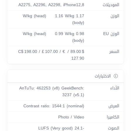
الموديلات
A2275, A2296, A2298, iPhone12,8
الوزن
1.17 W/kg (head) 1.16 W/kg
(body)
الوزن EU
0.98 W/kg (head) 0.99 W/kg
(body)
السعر
$ 89.00 / C$ 198.00 / £ 107.00 / €
127.90
الاختبارات
الأداء
AnTuTu: 462253 (v8) GeekBench:
3237 (v5.1)
العرض
Contrast ratio: 1544:1 (nominal)
الكاميرا
Photo / Video
الصوت
-24.1 LUFS (Very good)