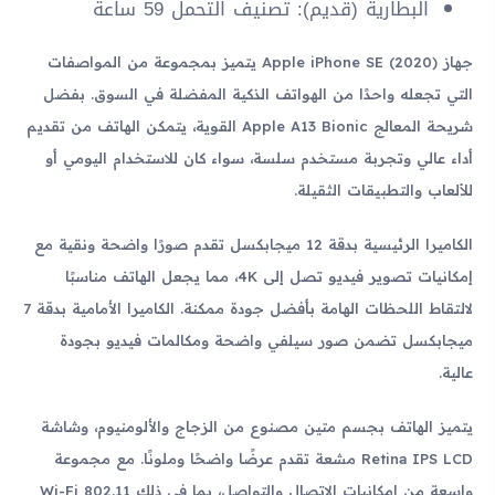
البطارية (قديم): تصنيف التحمل 59 ساعة
جهاز Apple iPhone SE (2020) يتميز بمجموعة من المواصفات
التي تجعله واحدًا من الهواتف الذكية المفضلة في السوق. بفضل
شريحة المعالج Apple A13 Bionic القوية، يتمكن الهاتف من تقديم
أداء عالي وتجربة مستخدم سلسة، سواء كان للاستخدام اليومي أو
للألعاب والتطبيقات الثقيلة.
الكاميرا الرئيسية بدقة 12 ميجابكسل تقدم صورًا واضحة ونقية مع
إمكانيات تصوير فيديو تصل إلى 4K، مما يجعل الهاتف مناسبًا
لالتقاط اللحظات الهامة بأفضل جودة ممكنة. الكاميرا الأمامية بدقة 7
ميجابكسل تضمن صور سيلفي واضحة ومكالمات فيديو بجودة
عالية.
يتميز الهاتف بجسم متين مصنوع من الزجاج والألومنيوم، وشاشة
Retina IPS LCD مشعة تقدم عرضًا واضحًا وملونًا. مع مجموعة
واسعة من إمكانيات الاتصال والتواصل، بما في ذلك Wi-Fi 802.11