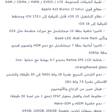
تقنية الشبكات المدعومة: GSM / CDMA / HSPA / EVDO / LTE
معالج قوي: Apple A13 Bionic (7 nm+)
نظام التشغيل: iOS 13، قابل للترقية إلى iOS 17.5.1 ومخطط
للترقية إلى iOS 18
كاميرا خلفية بدقة 12 ميجابكسل مع ميزات متقدمة مثل OIS
وتأثير Quad-LED dual-tone flash
كاميرا أمامية بدقة 7 ميجابكسل مع دعم HDR وتصوير فيديو
بدقة 1080p
شاشة Retina IPS LCD بحجم 4.7 بوصة مع حماية Ion-
strengthened glass
دعم الشحن السريع بقدرة 18 واط (50% في 30 دقيقة) والشحن
اللاسلكي بقدرة 7.5 واط (Qi)
هيكل متين من الزجاج والألومنيوم
مقاومة الماء والغبار بمعيار IP67 (عمق 1 متر لمدة 30 دقيقة)
دعم خاصية eSIM و Nano-SIM
متوفر بسعات تخزين متعددة: 64GB، 128GB، 256GB