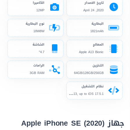
تاريخ الاصدار
الكاميرا
12MP
2020, April 24
البطارية
نوع البطارية
18W8W
1821mAh
المعالج
الشاشة
4.7"
Apple A13 Bionic
التخزين
الرامات
3GB RAM
64GB/128GB/256GB
نظام التشغيل
iOS
13, up to iOS 17.5.1
جهاز Apple iPhone SE (2020)