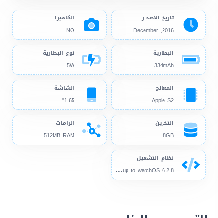
تاريخ الاصدار
الكاميرا
NO
2016, December
البطارية
نوع البطارية
5W
334mAh
المعالج
الشاشة
1.65"
Apple S2
التخزين
الرامات
512MB RAM
8GB
نظام التشغيل
wat
chOS 3.0, up to watchOS 6.2.8