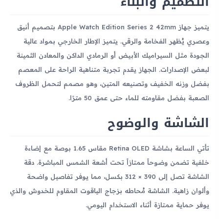
التصميم والبناء
يتميز جهاز Apple Watch Edition Series 2 42mm بتصميم أنيق
وعصري يُظهر الفخامة والرقي. يتميز الإطار الخارجي بمواد عالية
الجودة مثل السيراميك الأبيض أو الرمادي الداكن والمعادن الثمينة
لبعض الإصدارات. الجهاز يقدم تجربة متناهية الراحة على المعصم
بفضل وزنه الخفيف وتصنيعه المتين، وهو مصمم لتحمل الظروف
الصعبة بفضل مقاومته للماء حتى عمق 50 مترًا.
الشاشة والوضوح
تأتي الساعة بشاشة Retina OLED مقاس 1.65 بوصة مع إضاءة
خلفية تضمن وضوحاً ممتازاً تحت أشعة الشمس المباشرة. دقة
الشاشة تصل إلى 390 × 312 بكسل، مما يوفر تفاصيل واضحة
وألوان زاهية. الشاشة مُحاطه بزجاج الياقوت المقاوم للخدوش والذي
يوفر حماية ممتازة أثناء الاستخدام اليومي.