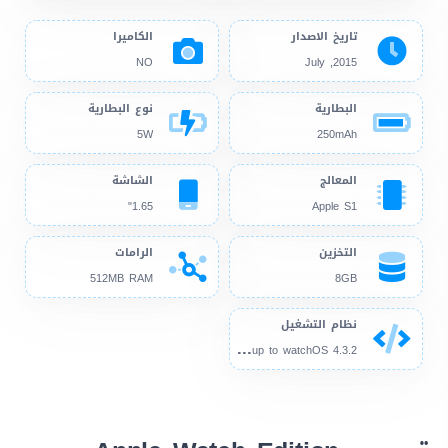
تاريخ الاصدار
الكاميرا
NO
2015, July
البطارية
نوع البطارية
5W
250mAh
المعالج
الشاشة
1.65"
Apple S1
التخزين
الرامات
512MB RAM
8GB
نظام التشغيل
wat
chOS 1.0, up to watchOS 4.3.2