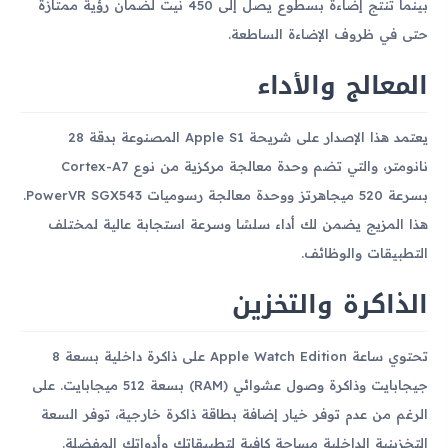
بينما تُنتج إضاءة بسطوع يصل إلى 450 نيت لضمان رؤية ممتازة
حتى في ظروف الإضاءة الساطعة.
المعالج والأداء
يعتمد هذا الإصدار على شريحة Apple S1 المصنوعة بدقة 28
نانومتر، والتي تضم وحدة معالجة مركزية من نوع Cortex-A7
بسرعة 520 ميجاهرتز ووحدة معالجة رسوميات PowerVR SGX543.
هذا المزيج يضمن لك أداء سلسًا وسرعة استجابة عالية لمختلف
التطبيقات والوظائف.
الذاكرة والتخزين
تحتوي ساعة Apple Watch Edition على ذاكرة داخلية بسعة 8
جيجابايت وذاكرة وصول عشوائي (RAM) بسعة 512 ميجابايت. على
الرغم من عدم توفر خيار إضافة بطاقة ذاكرة خارجية، توفر السعة
التخزينية الداخلية مساحة كافية لتطبيقاتك وأدواتك المفضلة.