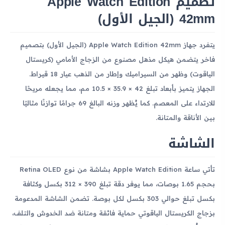
تصميم Apple Watch Edition
42mm (الجيل الأول)
يتفرد جهاز Apple Watch Edition 42mm (الجيل الأول) بتصميم
فاخر يتضمن هيكل مذهل مصنوع من الزجاج الأمامي (كريستال
الياقوت) وظهر من السيراميك وإطار من الذهب عيار 18 قيراط.
الجهاز يتميز بأبعاد تبلغ 42 × 35.9 × 10.5 مم، مما يجعله مريحًا
للارتداء على المعصم. كما يُظهر وزنه البالغ 69 جرامًا توازنًا مثاليًا
بين الأناقة والمتانة.
الشاشة
تأتي ساعة Apple Watch Edition بشاشة من نوع Retina OLED
بحجم 1.65 بوصات، مما يوفر دقة تبلغ 390 × 312 بكسل وكثافة
بكسل تبلغ حوالي 303 بكسل لكل بوصة. تضمن الشاشة المدعومة
بزجاج الكريستال الياقوتي حماية فائقة ومتانة ضد الخدوش والتلف،