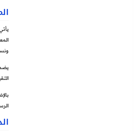
الم
ونسخ 1 تيرابايت و2 تيرابايت ذات أداء أعلى بمعالج 10 
يضمن
الثق
الرس
الذ