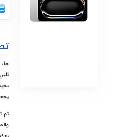
تصميم
يجعل
تم ت
يعكس