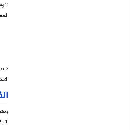
المس
لا ي
الاست
الك
التركيز الثنائي بكس