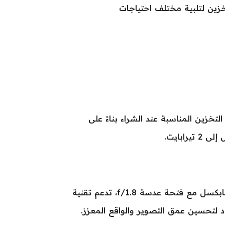
i) من حيث الذاكرة والتخزين لتلبية مختلف احتياجات
لتخزين المناسبة عند الشراء بناءً على
ابايت.
يحتوي جهاز iPad Pro 11 (2025) على كاميرا رئيسية بدقة 12 ميجابكسل مع فتحة عدسة f/1.8، تدعم تقنية