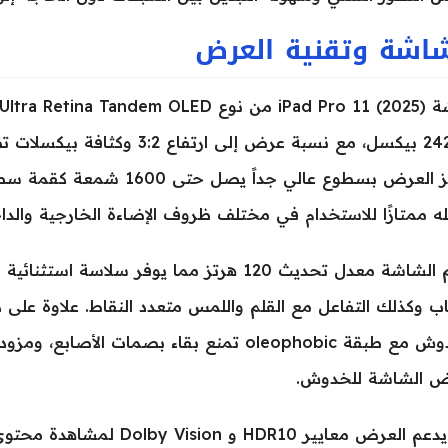
شاشة وتقنية العرض
ه ممتازًا للاستخدام في مختلف ظروف الإضاءة الخارجية والداخ
يدعم الشاشة معدل تحديث 120 هرتز مما يوفر سل
عاب وكذلك التفاعل مع القلم واللمس متعدد النقاط. علاوة على
ض الشاشة للخدوش.
معايير HDR10 و Dolby Vision لمشاهدة محتوى الوسائط بدقة ألوان مذهلة وتباين عميق.