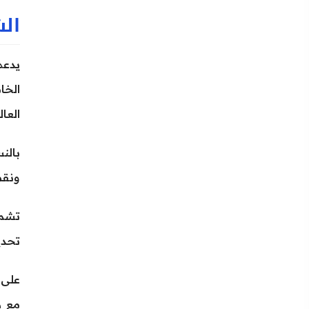
الش
العال
ونقطة اتصال Hotspot.
تحدي
مع دعم Thunderbolt 3 و DisplayPort، ب