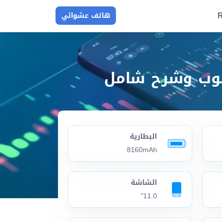
R
هاتف عشوائي
البطارية
8160mAh
الشاشة
11.0"