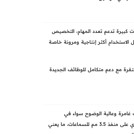
د، الذي يأتي بتحسينات كبيرة تدعم تعدد المهام، التخصيص
دام، ودعم اكبر لقلم Apple Pencil، مما يجعل الاستخدام أكثر إنتاجية ومرونة خاصة
قرة مع دعم متكامل للوظائف الجديدة
بة صوت غامرة وعالية الوضوح سواء في
المكالمات أو مشاهدة الأفلام أو الاستماع للموسيقى. الجهاز لا يحتوي على منفذ 3.5 مم للسماعات، ما يعني