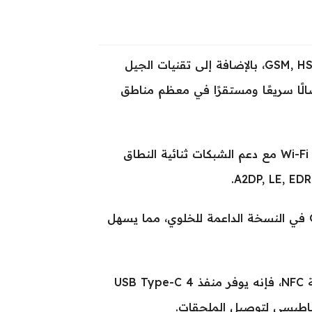
يدعم iPad Pro 11 شبكات الهواتف المحمولة التي تشمل GSM, HSPA, LTE، بالإضافة إلى تقنيات الجيل
اتصالًا سريعًا ومستقرًا في معظم مناطق
بالنسبة للاتصالات اللاسلكية، فهو يدعم Wi-Fi 802.11 a/b/g/n/ac/6e/7 مع دعم الشبكات ثنائية النطاق
تشمل تقنيات التحديد المكاني GPS, GLONASS, GALILEO, QZSS في النسخة الداعمة للخلوي، مما يسهل
على الرغم من عدم دعم وجود منفذ 3.5 مم للسماعات أو دعم تقنية NFC، فإنه يوفر منفذ USB Type-C 4