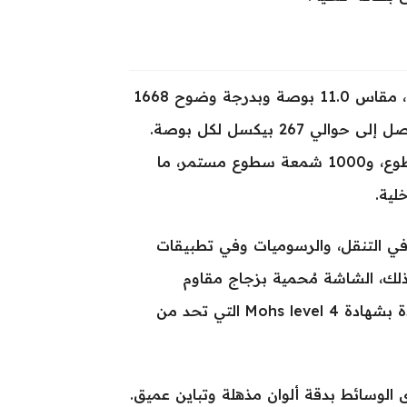
شاشة iPad Pro 11 (2025) من نوع Ultra Retina Tandem OLED، مقاس 11.0 بوصة وبدرجة وضوح 1668
× 2420 بيكسل، مع نسبة عرض إلى ارتفاع 3:2 وكثافة بيكسلات تصل إلى حوالي 267 بيكسل لكل بوصة.
يتميز العرض بسطوع عالي جداً يصل حتى 1600 شمعة كقمة سطوع، و1000 شمعة سطوع مستمر، ما
لية.
اسة استثنائية في التنقل، والرسوميات وفي تطبيقات
 ذلك، الشاشة مُحمية بزجاج مقاوم
للخدوش مع طبقة oleophobic تمنع بقاء بصمات الأصابع، ومزودة بشهادة Mohs level 4 التي تحد من