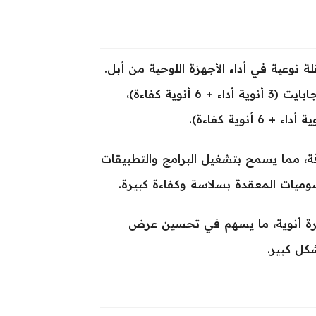
App الجديد، والذي يمثل نقلة نوعية في أداء الأجهزة اللوحية من أبل.
المعالج يحتوي على 9 أنوية للنسخ ذات سعة تخزين 256 و512 جيجابايت (3 أنوية أداء + 6 أنوية كفاءة)،
اقة، مما يسمح بتشغيل البرامج والتطبيقات
لرسوميات المعقدة بسلاسة وكفاءة كبيرة.
لرسومات Apple GPU التي تأتي بعشرة أنوية، ما يسهم في تحسين عرض
كل كبير.