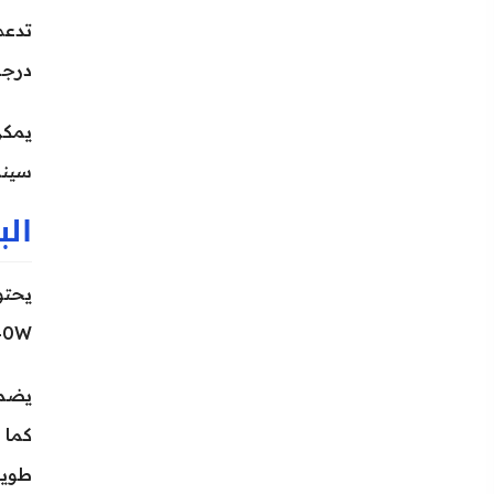
درجة
سينمائي م
الب
40W، حيث يمكن شحن البطارية حتى 50% خلال 
طويل