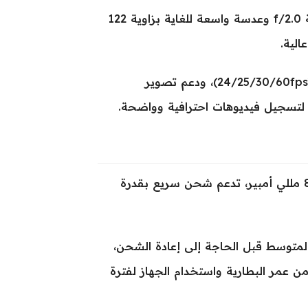
تدعم الكاميرا الأمامية (السيلفي) أيضًا دقة 12 ميجابكسل مع فتحة f/2.0 وعدسة واسعة للغاية بزاوية 122
الية.
يمكن للجهاز تصوير فيديوهات بدقة 4K بمعدلات إطارات مختلفة (24/25/30/60fps)، ودعم تصوير
يحتوي iPad Pro 11 (2025) على بطارية ليثيوم بوليمر بسعة 8160 مللي أمبير، تدعم شحن سريع بقدرة
تى 71 ساعة من الاستخدام المتوسط قبل الحاجة إلى إعادة الشحن،
10 دورة شحن مما يعزز من عمر البطارية واستخدام الجهاز لفترة