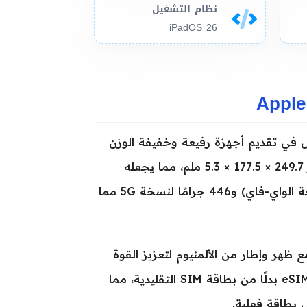
نظام التشغيل
iPadOS 26
توجهات أبل في تقديم أجهزة رفيعة وخفيفة الوزن
تلبي حاجات المستخدمين المحترفين والمبتكرين. يبلغ أبعاد الجهاز 249.7 × 177.5 × 5.3 ملم، مما يجعله
نحيفًا للغاية مقارنة بالإصدارات السابقة، مع وزن 444 جرامًا (نسخة الواي-فاي) و446 جرامًا لنسخة 5G مما
ع ظهر وإطار من الألمنيوم لتعزيز القوة
والمتانة مع الحفاظ على خفة الوزن. تدعم نسخة الشبكة الخلوية eSIM بدلًا من بطاقة SIM التقليدية، مما
 بطاقة فعلية.