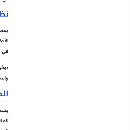
نظا
في ا
توفر
والت
الص