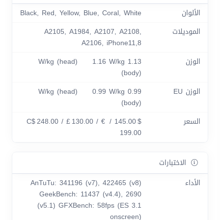
الألوان
Black, Red, Yellow, Blue, Coral, White
الموديلات
A2105, A1984, A2107, A2108,
A2106, iPhone11,8
الوزن
1.13 W/kg (head) 1.16 W/kg
(body)
الوزن EU
0.99 W/kg (head) 0.99 W/kg
(body)
السعر
$ 145.00 / C$ 248.00 / £ 130.00 / €
199.00
الاختبارات
الأداء
AnTuTu: 341196 (v7), 422465 (v8)
GeekBench: 11437 (v4.4), 2690
(v5.1) GFXBench: 58fps (ES 3.1
onscreen)