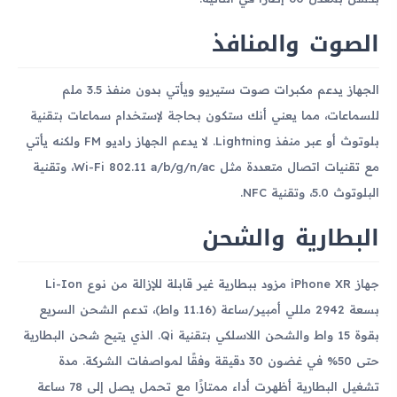
الصوت والمنافذ
الجهاز يدعم مكبرات صوت ستيريو ويأتي بدون منفذ 3.5 ملم
للسماعات، مما يعني أنك ستكون بحاجة لإستخدام سماعات بتقنية
بلوتوث أو عبر منفذ Lightning. لا يدعم الجهاز راديو FM ولكنه يأتي
مع تقنيات اتصال متعددة مثل Wi-Fi 802.11 a/b/g/n/ac، وتقنية
البلوتوث 5.0، وتقنية NFC.
البطارية والشحن
جهاز iPhone XR مزود ببطارية غير قابلة للإزالة من نوع Li-Ion
بسعة 2942 مللي أمبير/ساعة (11.16 واط)، تدعم الشحن السريع
بقوة 15 واط والشحن اللاسلكي بتقنية Qi. الذي يتيح شحن البطارية
حتى 50% في غضون 30 دقيقة وفقًا لمواصفات الشركة. مدة
تشغيل البطارية أظهرت أداء ممتازًا مع تحمل يصل إلى 78 ساعة