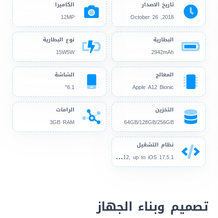
تاريخ الاصدار
الكاميرا
12MP
2018, October 26
البطارية
نوع البطارية
15W5W
2942mAh
المعالج
الشاشة
6.1"
Apple A12 Bionic
التخزين
الرامات
3GB RAM
64GB/128GB/256GB
نظام التشغيل
iOS
12, up to iOS 17.5.1
تصميم وبناء الجهاز