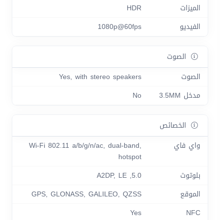
الميزات
HDR
الفيديو
1080p@60fps
الصوت
الصوت
Yes, with stereo speakers
مدخل 3.5MM
No
الخصائص
واي فاي
Wi-Fi 802.11 a/b/g/n/ac, dual-band,
hotspot
بلوتوث
5.0, A2DP, LE
الموقع
GPS, GLONASS, GALILEO, QZSS
Yes
NFC