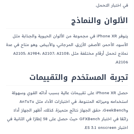
في اختبار التحمل.
الألوان والنماذج
يتوفر iPhone XR في مجموعة من الألوان الحيوية والجذابة مثل
الأسود، الأحمر، الأصفر، الأزرق، المرجاني، والأبيض. وهو متاح في عدة
نماذج تحمل أرقام مختلفة مثل A2105، A1984، A2107، A2108،
A2106.
تجربة المستخدم والتقييمات
حصل iPhone XR على تقييمات عالية بسبب أدائه القوي وسهولة
استخدامه وميزاته المتنوعة. في اختبارات الأداء مثل AnTuTu
وGeekBench، حقق الجهاز نتائج متميزة. كذلك، أظهر الجهاز أداءً
رائعًا في اختبار GFXBench حيث حصل على 58 إطارًا في الثانية في
اختبار ES 3.1 onscreen.