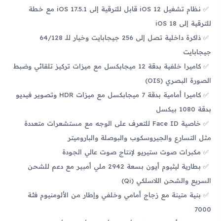
نظام تشغيل iOS 12 قابل للترقية إلى iOS 17.5.1 مع خطة
للترقية إلى iOS 18
ذاكرة داخلية تصل إلى 256 جيجابايت وخيار للـ 64/128
جيجابايت
كاميرا خلفية بدقة 12 ميجابكسل مع ميزات تركيز تلقائي وضبط
الصورة البصري (OIS)
كاميرا أمامية بدقة 7 ميجابكسل مع ميزات HDR وتصوير فيديو
بدقة 1080 بيكسل
خاصية Face ID للتعرف على الوجه مع مستشعرات متعددة
مثل التسارع والجيروسكوب والبوصلة والباروميتر
مكبرات صوت ستيريو لإنتاج صوت عالي الجودة
بطارية ليثيوم أيون بسعة 2942 ملي أمبير مع دعم للشحن
السريع والشحن اللاسلكي (Qi)
بنية متينة مع زجاج أمامي وخلفي وإطار من الألومنيوم فئة
7000