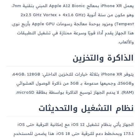
يعمل iPhone XR بمعالج Apple A12 Bionic المبني بتقنية 7nm،
وهو مكون من ستة أنوية (2x2.5 GHz Vortex + 4x1.6 GHz
Tempest) ومزود بوحدة معالجة رسومات Apple GPU بأربع نوى.
هذا الجهاز يقدم أداءً قويًا وسرعة ممتازة في تشغيل التطبيقات
والألعاب.
الذاكرة والتخزين
يتوفر iPhone XR بثلاثة خيارات للتخزين الداخلي: 64GB، 128GB،
و256GB، وجميعها مدعومة بـ 3GB من ذاكرة الوصول العشوائي
(RAM). لا يدعم الجهاز توسيع الذاكرة بواسطة بطاقة microSD.
نظام التشغيل والتحديثات
الجهاز يأتي بنظام تشغيل iOS 12 مع إمكانية الترقية حتى iOS
17.5.1 وبمخطط دعم للترقية حتى iOS 18. هذا يضمن للمستخدم