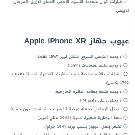
خيارات ألوان متعددة: الأسود، الأحمر، الأصفر، الأزرق، المرجان،
الأبيض
عيوب جهاز Apple iPhone XR
لا يدعم الشحن السريع بشكل كبير (15W فقط).
لا يوجد منفذ لسماعات 3.5mm.
الشاشة بدقة منخفضة نسبيًا مقارنة بالأجهزة الحديثة (828 ×
1792 بكسل).
لا يدعم فتحة بطاقة الذاكرة الخارجية.
لا يحتوي على راديو FM.
الهيكل الزجاجي يجعله عرضة للكسر عند السقوط بدون حماية.
سعة البطارية صغيرة نسبيًا (2942 مللي أمبير).
تشعر بثقل الجهاز بسبب وزنه (194 جرام).
الكاميرا الأمامية بدقة 7 ميجابكسل وهي أقل من بعض الهواتف