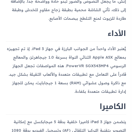
إنش، ما يجعل النصوص والصور تبدو حادة وواضحة جداً. بالإضافة
إلى ذلك، تأتي الشاشة محمية بطبقة زجاج مقاوم للخدش وطبقة
طاردة للزيوت لمنع التلطخ ببصمات الأصابع.
الأداء
يُعتبر الأداء واحداً من الجوانب البارزة في جهاز iPad 3. إذ تم تجهيزه
بمعالج Apple A5X الثنائي النواة بسرعة 1.0 جيجاهرتز، والمعالج
الرسومي PowerVR SGX543MP4. هذه المواصفات تجعل الجهاز
قادراً على التعامل مع تطبيقات متعددة والألعاب الثقيلة بشكل جيد.
مع ذاكرة وصول عشوائي (RAM) بسعة 1 جيجابايت، يمكن للجهاز
إدارة تطبيقات متعددة بكفاءة.
الكاميرا
يتضمن جهاز iPad 3 كاميرا خلفية بدقة 5 ميجابكسل مع إمكانية
التصوير بتقنية التركيز التلقائي (AF) وتسجيل الفيديو بدقة 1080