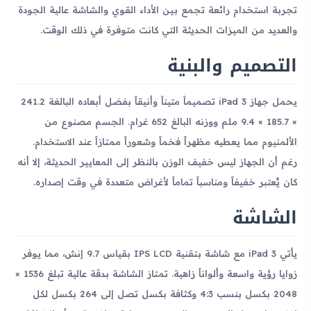
تجربة استخدام رائعة تجمع بين الأداء القوي والشاشة عالية الجودة
والعديد من الميزات الحديثة التي كانت متوفرة في ذلك الوقت.
التصميم والبنية
يحمل جهاز iPad 3 تصميماً متيناً وأنيقاً بفضل أبعاده البالغة 241.2
× 185.7 × 9.4 ملم ووزنه البالغ 652 غرام. الجسم مصنوع من
الألمنيوم مما يعطيه مظهراً فخماً وشعوراً ممتازاً عند الاستخدام.
رغم أن الجهاز ليس خفيف الوزن بالنظر إلى المعايير الحديثة، إلا أنه
كان يُعتبر خفيفاً ومناسباً تماماً لأغراض متعددة في وقت إصداره.
الشاشة
يأتي iPad 3 مع شاشة بتقنية IPS LCD بقياس 9.7 إنش، مما يوفر
زوايا رؤية واسعة وألواناً زاهية. تمتاز الشاشة بدقة عالية تبلغ 1536 ×
2048 بكسل بنسب 4:3 وكثافة بكسل تصل إلى 264 بكسل لكل