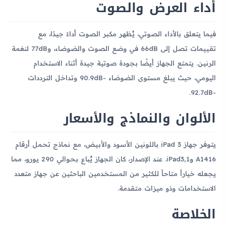
أداء العرض والصوت
فيما يتعلق بالأداء الصوتي، يُظهر مكبر الصوت أداءً جيدًا، مع
تقييمات تصل إلى 66dB في وضع الصوت والضوضاء، و77dB لنغمة
الرنين. يتمتع الجهاز أيضًا بجودة صوتية جيدة أثناء الاستخدام
اليومي، حيث يبلغ مستوى الضوضاء -90.9dB وتداخل الترددات
-92.7dB.
الألوان والنماذج والأسعار
يتوفر جهاز iPad 3 باللونين الأسود والأبيض، مع نماذج تحمل أرقام
A1416 وiPad3,1. عند الإصدار، كان الجهاز يُباع بحوالي 290 يورو، مما
يجعله خياراً متاحاً للكثير من المستخدمين الباحثين عن جهاز متعدد
الاستخدامات وذو ميزات متقدمة.
الخلاصة