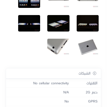
الشبكات
التقنيات
No cellular connectivity
دعم 2G
N/A
No
GPRS