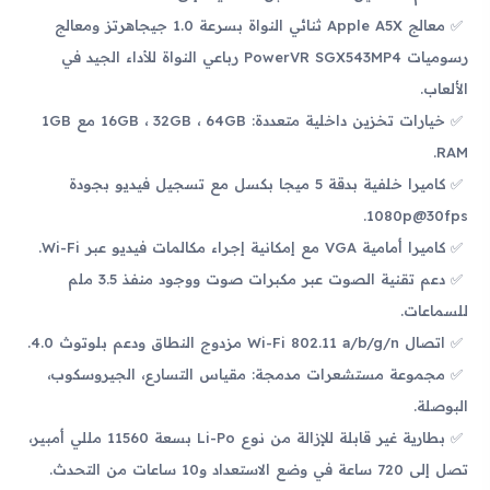
معالج Apple A5X ثنائي النواة بسرعة 1.0 جيجاهرتز ومعالج
رسوميات PowerVR SGX543MP4 رباعي النواة للأداء الجيد في
الألعاب.
خيارات تخزين داخلية متعددة: 16GB ، 32GB ، 64GB مع 1GB
RAM.
كاميرا خلفية بدقة 5 ميجا بكسل مع تسجيل فيديو بجودة
1080p@30fps.
كاميرا أمامية VGA مع إمكانية إجراء مكالمات فيديو عبر Wi-Fi.
دعم تقنية الصوت عبر مكبرات صوت ووجود منفذ 3.5 ملم
للسماعات.
اتصال Wi-Fi 802.11 a/b/g/n مزدوج النطاق ودعم بلوتوث 4.0.
مجموعة مستشعرات مدمجة: مقياس التسارع، الجيروسكوب،
البوصلة.
بطارية غير قابلة للإزالة من نوع Li-Po بسعة 11560 مللي أمبير،
تصل إلى 720 ساعة في وضع الاستعداد و10 ساعات من التحدث.