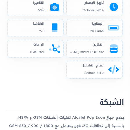
تاريخ الاصدار
الكاميرا
5MP
2014, October
البطارية
الشاشة
5.0"
2000mAh
التخزين
الرامات
4GB
1GB RAM , microSDHC slot
1GB RAM
نظام التشغيل
Android 4.4.2
الشبكة
يدعم جهاز Alcatel Pop Icon تقنيات الشبكات GSM و HSPA.
بالنسبة إلى نطاقات 2G، فهو يتعامل مع GSM 850 / 900 / 1800