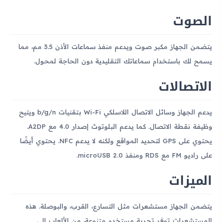
الصوت
يتضمن الجهاز مكبر صوت ويدعم منفذ سماعات الأذن 3.5 مم، مما
يسمح لك باستخدام سماعاتك التقليدية دون الحاجة لمحول.
الاتصالات
يدعم الجهاز وسائل الاتصال اللاسلكي Wi-Fi بتقنيات b/g/n ويتيح
وظيفة نقطة الاتصال. كما يدعم البلوتوث إصدار 4.0 مع A2DP.
يحتوي على GPS لتحديد المواقع ولكنه لا يدعم NFC. يحتوي أيضًا
على راديو FM مع RDS ومنفذ microUSB 2.0.
الميزات
يتضمن الجهاز مستشعرات مثل التسارع، القرب، والبوصلة. هذه
المستشعرات توفر تجربة مستخدم متنوعة، من الألعاب إلى