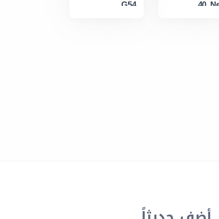
G54
40 N
أضف حديثاً