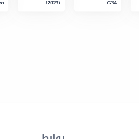
eo
(2023)
G34
روابط