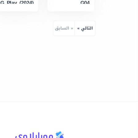
G Play (2024)
G04
التالي »
« السابق