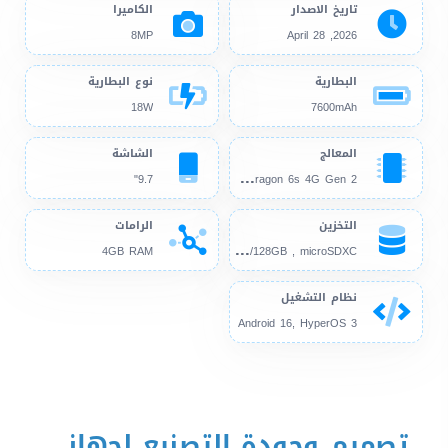
تاريخ الاصدار
الكاميرا
8MP
2026, April 28
البطارية
نوع البطارية
18W
7600mAh
المعالج
الشاشة
Sna
pdragon 6s 4G Gen 2
9.7"
التخزين
الرامات
64G
B/128GB , microSDXC
4GB RAM
نظام التشغيل
Android 16, HyperOS 3
تصميم وجودة التصنيع لجهاز