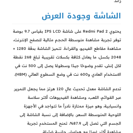
زائد.
الشاشة وجودة العرض
يحتوي Redmi Pad 2 على شاشة IPS LCD بقياس 9.7 بوصة
توفر تجربة مشاهدة متوسطة الحجم مثالية لتصفح الإنترنت،
مشاهدة مقاطع الفيديو، والقراءة. تتميز الشاشة بدقة 1280 ×
2048 بكسل، ما يعادل كثافة بكسلات تقريبية تبلغ 268 نقطة
لكل إنش، تقدم وضوحًا جيدًا وسطوعًا يصل إلى 500 نت في
الاستخدام العادي و600 نت في وضع السطوع العالي (HBM).
تدعم الشاشة معدل تحديث عالٍ 120 هرتز مما يجعل التمرير
عبر القوائم، اللعب، ومشاهدة الفيديوهات أكثر سلاسة
وانسيابية، وهو ميزة ممتازة نادراً ما تتواجد في الأجهزة
اللوحية المتوسطة السعر. بالإضافة إلى نسبة الشاشة إلى
الجسم التي تصل إلى 87.9%، تمنح المستخدم تجربة
مشاهدة أكثر غمرًا مع هوامش جانبية ضئيلة.