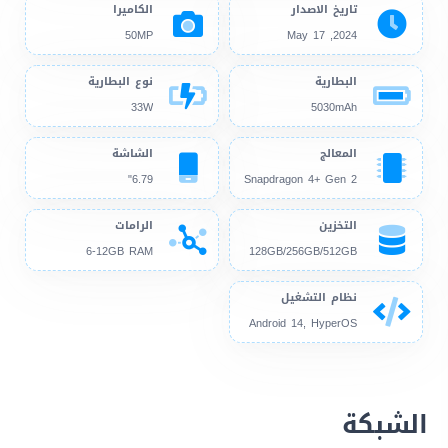
تاريخ الاصدار
الكاميرا
50MP
2024, May 17
البطارية
نوع البطارية
33W
5030mAh
المعالج
الشاشة
6.79"
Snapdragon 4+ Gen 2
التخزين
الرامات
6-12GB RAM
128GB/256GB/512GB
نظام التشغيل
Android 14, HyperOS
الشبكة