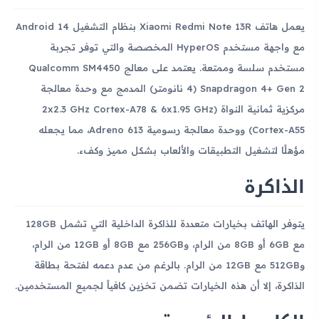
يعمل هاتف Xiaomi Redmi Note 13R بنظام التشغيل Android 14
مع واجهة مستخدم HyperOS المخصصة والتي توفر تجربة
مستخدم سلسة وممتعة. يعتمد على معالج Qualcomm SM4450
Snapdragon 4+ Gen 2 (4 نانومتر) المدمج مع وحدة معالجة
مركزية ثمانية النواة (2x2.3 GHz Cortex-A78 & 6x1.95 GHz
Cortex-A55) ووحدة معالجة رسومية Adreno 613، مما يجعله
مؤهلًا لتشغيل التطبيقات والألعاب بشكل مميز وكفء.
الذاكرة
يتوفر الهاتف بخيارات متعددة للذاكرة الداخلية التي تشمل 128GB
مع 6GB أو 8GB من الرام، و256GB مع 8GB أو 12GB من الرام،
و512GB مع 12GB من الرام. بالرغم من عدم دعمه لفتحة بطاقة
الذاكرة، إلا أن هذه الخيارات تضمن تخزين كافياً لجميع المستخدمين.