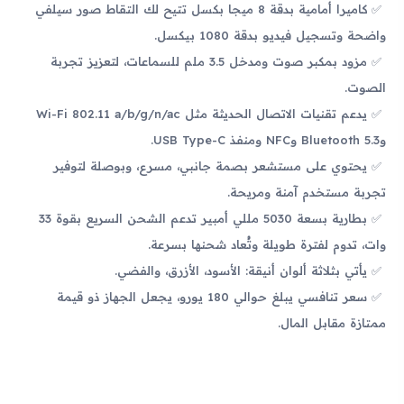
كاميرا أمامية بدقة 8 ميجا بكسل تتيح لك التقاط صور سيلفي
واضحة وتسجيل فيديو بدقة 1080 بيكسل.
مزود بمكبر صوت ومدخل 3.5 ملم للسماعات، لتعزيز تجربة
الصوت.
يدعم تقنيات الاتصال الحديثة مثل Wi-Fi 802.11 a/b/g/n/ac
وBluetooth 5.3 وNFC ومنفذ USB Type-C.
يحتوي على مستشعر بصمة جانبي، مسرع، وبوصلة لتوفير
تجربة مستخدم آمنة ومريحة.
بطارية بسعة 5030 مللي أمبير تدعم الشحن السريع بقوة 33
وات، تدوم لفترة طويلة وتُعاد شحنها بسرعة.
يأتي بثلاثة ألوان أنيقة: الأسود، الأزرق، والفضي.
سعر تنافسي يبلغ حوالي 180 يورو، يجعل الجهاز ذو قيمة
ممتازة مقابل المال.