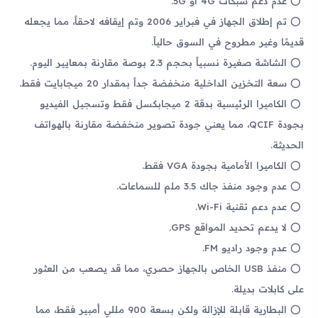
عدم دعم شبكات 4G أو 5G.
تم إطلاق الجهاز في فبراير 2006 وتم إيقافه لاحقاً، مما يجعله
قديمًا وغير مطروح في السوق حالياً.
الشاشة صغيرة نسبياً بحجم 2.3 بوصة مقارنة بمعايير اليوم.
سعة التخزين الداخلية منخفضة جداً بمقدار 20 ميجابايت فقط.
الكاميرا الرئيسية بدقة 2 ميجابكسل فقط وتسجيل الفيديو
بجودة QCIF، مما يعني جودة تصوير منخفضة مقارنة بالهواتف
الحديثة.
الكاميرا الأمامية بجودة VGA فقط.
عدم وجود منفذ جاك 3.5 ملم للسماعات.
عدم دعم تقنية Wi-Fi.
لا يدعم تحديد المواقع GPS.
عدم وجود راديو FM.
منفذ USB الخاص بالجهاز حصري، مما قد يصعب من العثور
على كابلات بديلة.
البطارية قابلة للإزالة ولكن بسعة 900 مللي أمبير فقط، مما