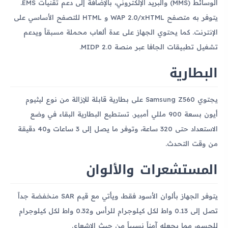
الوسائط (MMS) والبريد الإلكتروني، بالإضافة إلى دعم تقنيات EMS.
يتوفر به متصفح WAP 2.0/xHTML و HTML للتصفح الأساسي على
الإنترنت. كما يحتوي الجهاز على عدة ألعاب محملة مسبقاً ويدعم
تشغيل تطبيقات الجافا عبر منصة MIDP 2.0.
البطارية
يجتوي Samsung Z560 على بطارية قابلة للإزالة من نوع ليثيوم
أيون بسعة 900 مللي أمبير. تستطيع البطارية البقاء في وضع
الاستعداد حتى 320 ساعة، وتوفر ما يصل إلى 3 ساعات و40 دقيقة
من وقت التحدث.
المستشعرات والألوان
يتوفر الجهاز بألوان الأسود فقط، ويأتي مع قيم SAR منخفضة جداً
تصل إلى 0.13 واط لكل كيلوجرام للرأس و0.32 واط لكل كيلوجرام
للجسم، مما يجعله آمناً نسبياً من حيث الإشعاع.