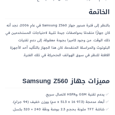
الخاتمة
بالنظر إلى فترة صدور جهاز Samsung Z560 في عام 2006، نجد أنه
كان جهازًا متقدمًا بمواصفات جيدة تلبية لاحتياجات المستخدمين في
ذلك الوقت. من وجود كاميرا بجودة معقولة، إلى دعم تقنيات
البلوتوث والمراسلة المتقدمة، كان هذا الجهاز بالتأكيد أحد الأجهزة
اللافتة للنظر في سوق الهواتف المتحركة في تلك الفترة.
مميزات جهاز Samsung Z560
يدعم تقنية GSM وHSPA لاتصال سريع.
أبعاد مدمجة (97.3 x 51.3 x 16 مم) ووزن خفيف (94 جرام).
شاشة TFT ملونة بحجم 2.3 بوصة ودقة 240 × 320 بكسل.