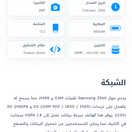
تاريخ الاصدار
الكاميرا
2MP
2006, February
البطارية
الشاشة
2.3"
900mAh
التخزين
نظام التشغيل
Feature phone
20MB , microSD slot
الشبكة
يدعم جهاز Samsung Z560 تقنيات GSM و HSPA، مما يسمح له
بالعمل على ترددات 2G (GSM 900 / 1800 / 1900) و 3G (HSDPA
2100). يوفر هذا الهاتف سرعة بيانات تصل إلى HSPA 1.8 ميجابت
في الثانية، مما يمكن المستخدمين من تحميل البيانات والتصفح
بسرعة معقولة بالنسبة إلى فترة صدور الجهاز.