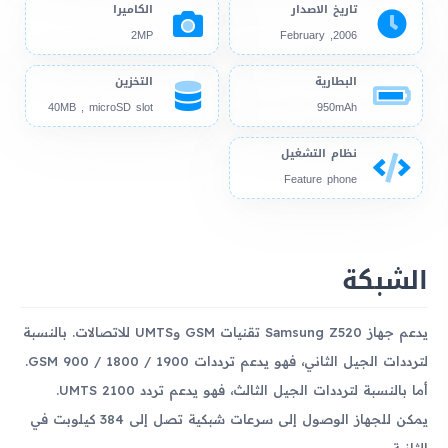
تاريخ الاصدار
الكاميرا
2MP
2006, February
البطارية
التخزين
40MB , microSD slot
950mAh
نظام التشغيل
Feature phone
الشبكة
يدعم جهاز Samsung Z520 تقنيات GSM وUMTS للاتصالات. بالنسبة
لترددات الجيل الثاني، فهو يدعم ترددات GSM 900 / 1800 / 1900.
أما بالنسبة لترددات الجيل الثالث، فهو يدعم تردد UMTS 2100.
يمكن للجهاز الوصول إلى سرعات شبكية تصل إلى 384 كيلوبت في
الثانية.