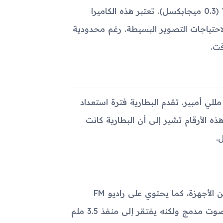
يحتوي هاتف Samsung W169 Duos على كاميرا خلفية بدقة VGA (0.3 ميجابكسل). تعتبر هذه الكاميرا
لاحتياجات التصوير البسيطة. رغم محدودية
قت.
م تجهيز الجهاز ببطارية من نوع Li-Ion قابلة للإزالة بسعة 1000 مللي أمبير. تقدم البطارية فترة استعداد
ومدة تحدث تصل إلى 4 ساعات و30 دقيقة. هذه الأرقام تشير إلى أن البطارية كانت
.
يدعم الهاتف تقنية البلوتوث 2.1 للإتصال اللاسلكي ونقل البيانات بين الأجهزة، كما يحتوي على راديو FM
لتوفير تجربة ترفيهية مميزة للمستخدمين. يأتي الهاتف مع مكبر صوت مدمج ولكنه يفتقر إلى منفذ 3.5 ملم