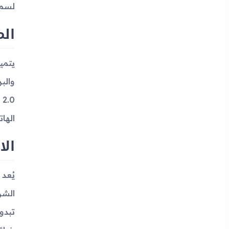
لسما
الم
الهات
الا
الشر
تبدو