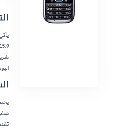
ال
اليو
ال
صغير
تقدم الشاشة 65 ألف