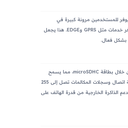
Samsung W1 بدعمه لشبكات GSM وCDMA، مما يوفر للمستخدمين مرونة كبيرة في
الاتصال. يدعم الهاتف شبكات الجيل الثاني GSM 900 / 1800 ويوفر خدمات مثل GPRS وEDGE. هذا يجعل
ة بشكل فعال.
يأتي الجهاز مع ذاكرة داخلية بسعة 42 ميجابايت قابلة للتوسيع من خلال بطاقة microSDHC، مما يسمح
بتخزين عدد كبير من الأسماء في دليل الهاتف يصل إلى 1000 جهة اتصال وسجلات المكالمات تصل إلى 255
255 مكالمة مفقودة. يعزز دعم الذاكرة الخارجية من قدرة الهاتف على