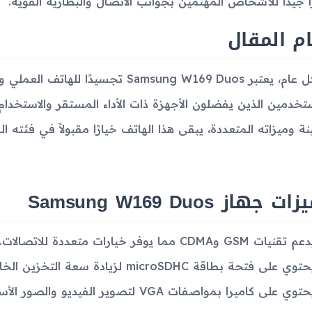
ًا جيدًا للأشخاص المهتمين بجوانب الاتصال والبطارية القوية.
م المقال
بشكل عام، يعتبر Samsung W169 Duos تجس
تخدمين الذين يفضلون الأجهزة ذات الأداء المستقر والاستخدا
ينة وميزاته المتعددة، يبقى هذا الهاتف خيارًا مقبولاً في فئته ا
ت جهاز Samsung W169 Duos
م تقنيات GSM وCDMA مما يوفر خيارات متعددة للاتصالات.
توي على فتحة بطاقة microSDHC لزيادة سعة التخزين الخارجية.
توي على كاميرا بمواصفات VGA لتصوير الفيديو والصور الأساسية.