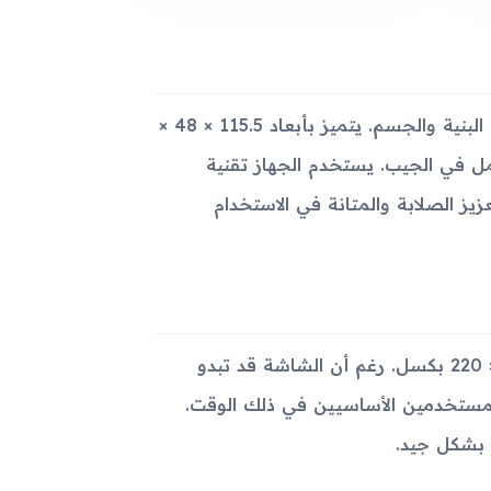
يأتي جهاز Samsung W169 Duos بتصميم مألوف وأنيق من حيث البنية والجسم. يتميز بأبعاد 115.5 × 48 ×
ا وسهل الحمل في الجيب. يستخدم الجهاز تقنية
ن لتعزيز الصلابة والمتانة في الاستخدام
يحتوي الهاتف على شاشة TFT بحجم 2.2 بوصة وبدقة تبلغ 176 × 220 بكسل. رغم أن الشاشة قد تبدو
ت المستخدمين الأساسيين في ذلك الوقت.