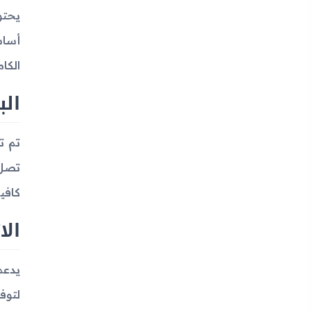
أساس
الكا
الب
كافي
الا