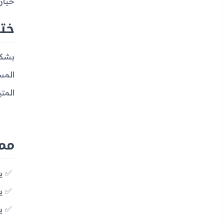
خيار
ختا
المس
المت
مميزا
يدع
يح
يح