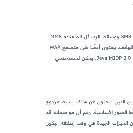
يتميز الهاتف بتوفير خيارات الرسائل المتعددة مثل الرسائل النصية SMS ووسائط الرسائل المتعددة MMS
والبريد الإلكتروني عبر شبكة GSM. هذا يعزز من الجوانب الاتصالية للهاتف. يحتوي أيضًا على متصفح WAP
2.0 لتصفح الإنترنت الأساسي واستخدام التطبيقات التي تعمل على Java MIDP 2.0. يمكن لمستخدمي
ا وعمليًا للمستخدمين الذين يبحثون عن هاتف بسيط مزدوج
اط الصور الأساسية. رغم أن مواصفاته قد
 الميزات الجيدة في وقت إطلاقه، ليكون