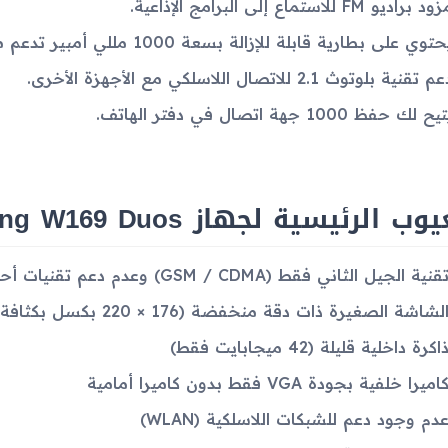
د براديو FM للاستماع إلى البرامج الإذاعية.
توي على بطارية قابلة للإزالة بسعة 1000 مللي أمبير تدعم مدة احتياطية تصل إلى 250 ساعة.
م تقنية بلوتوث 2.1 للاتصال اللاسلكي مع الأجهزة الأخرى.
يح لك حفظ 1000 جهة اتصال في دفتر الهاتف.
وب الرئيسية لجهاز Samsung W169 Duos
قنية الجيل الثاني فقط (GSM / CDMA) وعدم دعم تقنيات أحدث
لشاشة الصغيرة ذات دقة منخفضة (176 × 220 بكسل بكثافة 128 بكسل لكل إنش)
اكرة داخلية قليلة (42 ميجابايت فقط)
اميرا خلفية بجودة VGA فقط بدون كاميرا أمامية
دم وجود دعم للشبكات اللاسلكية (WLAN)