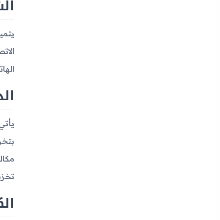
الش
الها
الذ
تخزي
الك