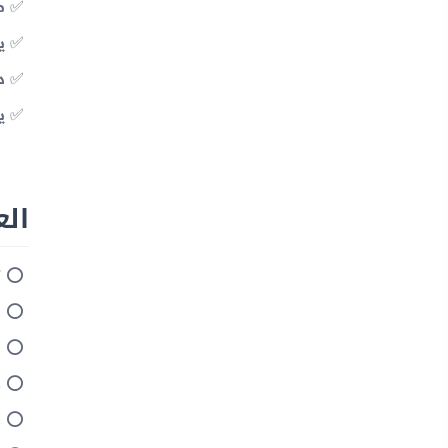
مزو
يح
دع
يت
العي
ت
ا
ذ
ك
ع