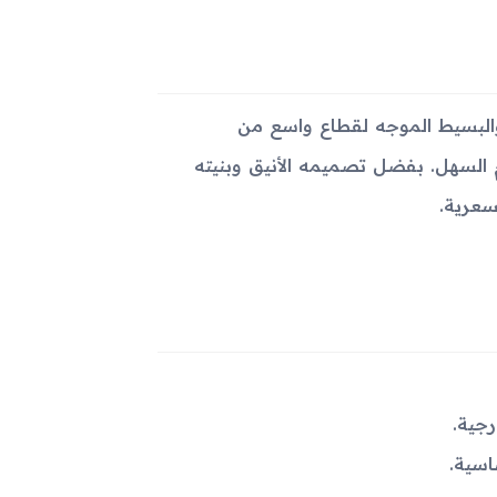
يدًا للهاتف العملي والبسيط الموجه لقطاع واسع من
م السهل. بفضل تصميمه الأنيق وبنيته
لسعرية.