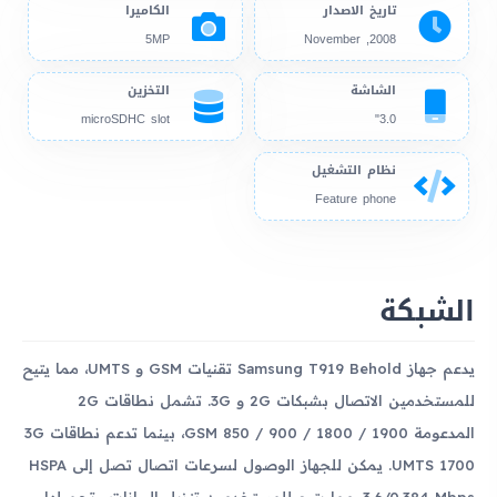
تاريخ الاصدار
الكاميرا
5MP
2008, November
الشاشة
التخزين
microSDHC slot
3.0"
نظام التشغيل
Feature phone
الشبكة
يدعم جهاز Samsung T919 Behold تقنيات GSM و UMTS، مما يتيح
للمستخدمين الاتصال بشبكات 2G و 3G. تشمل نطاقات 2G
المدعومة GSM 850 / 900 / 1800 / 1900، بينما تدعم نطاقات 3G
UMTS 1700. يمكن للجهاز الوصول لسرعات اتصال تصل إلى HSPA
3.6/0.384 Mbps، مما يتيح للمستخدمين تنزيل البيانات وتحميلها