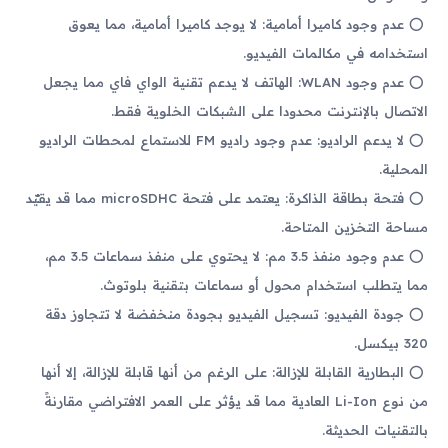
عدم وجود كاميرا أمامية: لا يوجد كاميرا أمامية، مما يعوق
استخدامه في مكالمات الفيديو.
عدم وجود WLAN: الهاتف لا يدعم تقنية الواي فاي مما يجعل
الاتصال بالإنترنت محدودا على الشبكات الخلوية فقط.
لا يدعم الراديو: عدم وجود راديو FM للاستماع لمحطات الراديو
المحلية.
فتحة بطاقة الذاكرة: يعتمد على فتحة microSDHC مما قد يقيّد
مساحة التخزين المتاحة.
عدم وجود منفذ 3.5 مم: لا يحتوي على منفذ سماعات 3.5 مم،
مما يتطلب استخدام محول أو سماعات بتقنية بلوتوث.
جودة الفيديو: تسجيل الفيديو بجودة منخفضة لا تتجاوز دقة
320 بيكسل.
البطارية القابلة للإزالة: على الرغم من أنها قابلة للإزالة، إلا أنها
من نوع Li-Ion العادية مما قد يؤثر على العمر الافتراضي مقارنةً
بالتقنيات الحديثة.