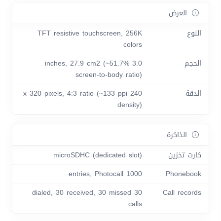
العرض
النوع
TFT resistive touchscreen, 256K
colors
الحجم
3.0 inches, 27.9 cm2 (~51.7%
screen-to-body ratio)
الدقة
240 x 320 pixels, 4:3 ratio (~133 ppi
density)
الذاكرة
كارت تخزين
microSDHC (dedicated slot)
1000 entries, Photocall
Phonebook
30 dialed, 30 received, 30 missed
Call records
calls