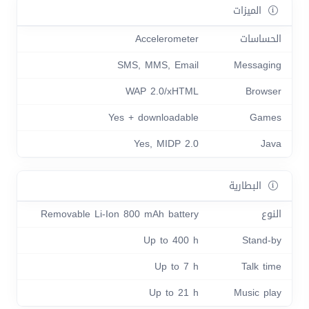
الميزات
الحساسات
Accelerometer
SMS, MMS, Email
Messaging
WAP 2.0/xHTML
Browser
Yes + downloadable
Games
Yes, MIDP 2.0
Java
البطارية
النوع
Removable Li-Ion 800 mAh battery
Up to 400 h
Stand-by
Up to 7 h
Talk time
Up to 21 h
Music play