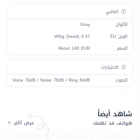
اضافي
الألوان
Gray
الوزن EU
0.47 W/kg (head)
السعر
About 140 EUR
الاختبارات
الصوت
Voice 76dB / Noise 78dB / Ring 84dB
شاهد أيضاً
هواتف قد تهمك
عرض أكتر