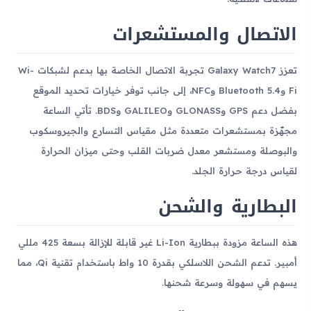
الاتصال والمستشعرات
تعزز Galaxy Watch7 تجربة الاتصال الخاصة بها بدعم لشبكات Wi-
Fi وBluetooth 5.4 وNFC، إلى جانب توفر خيارات تحديد الموقع
بفضل دعم GPS وGLONASS وGALILEO وBDS. تأتي الساعة
مجهّزة بمستشعرات متعددة مثل مقياس التسارع والجيروسكوب
والبوصلة ومستشعر معدل ضربات القلب وحتى ميزان الحرارة
لقياس درجة حرارة الجلد.
البطارية والشحن
هذه الساعة مزودة ببطارية Li-Ion غير قابلة للإزالة بسعة 425 مللي
أمبير. تدعم الشحن اللاسلكي بقدرة 10 واط باستخدام تقنية Qi، مما
يسهم في سهولة وسرعة شحنها.