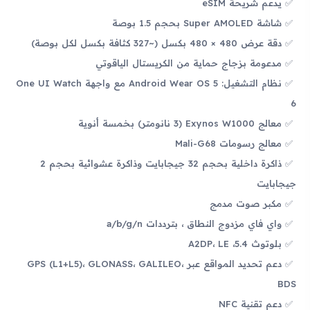
يدعم شريحة eSIM
شاشة Super AMOLED بحجم 1.5 بوصة
دقة عرض 480 × 480 بكسل (~327 كثافة بكسل لكل بوصة)
مدعومة بزجاج حماية من الكريستال الياقوتي
نظام التشغيل: Android Wear OS 5 مع واجهة One UI Watch
6
معالج Exynos W1000 (3 نانومتر) بخمسة أنوية
معالج رسومات Mali-G68
ذاكرة داخلية بحجم 32 جيجابايت وذاكرة عشوائية بحجم 2
جيجابايت
مكبر صوت مدمج
واي فاي مزدوج النطاق ، بترددات a/b/g/n
بلوتوث 5.4، A2DP، LE
دعم تحديد المواقع عبر GPS (L1+L5)، GLONASS، GALILEO،
BDS
دعم تقنية NFC