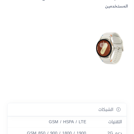
المستخدمين
الشبكات
التقنيات
GSM / HSPA / LTE
دعم 2G
GSM 850 / 900 / 1800 / 1900