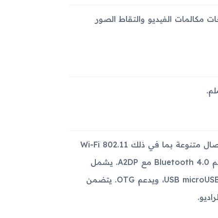
 ميجابكسل لتلبية احتياجات مكالمات الفيديو والتقاط الصور
يحتوي جهاز Samsung Galaxy Tab 3 10.1 P5220 على خيارات اتصال متنوعة بما في ذلك Wi-Fi 802.11
a/b/g/n، ونطاق مزدوج، وتقنية Wi-Fi Direct، ونقطة اتصال. يدعم Bluetooth 4.0 مع A2DP. يشمل
أنظمة تحديد المواقع (GPS وGLONASS) ومخرج USB microUSB 2.0 (MHL 1.2)، ويدعم OTG. يتضمن