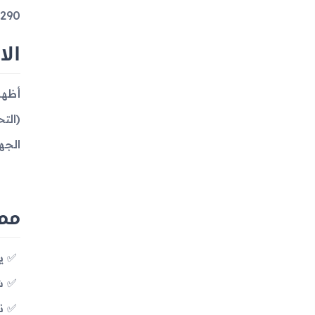
290 يورو عند إصداره.
الا
الجهاز ب -91.5 ديسيبل في 
مميزات ج
يدع
شاشة 
نظا