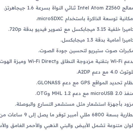
Intel Atom Z2560 ثنائي النواة بسرعة 1.6 جيجاهرتز.
مكانية توسعة الذاكرة باستخدام microSDXC.
يرا خلفية 3.15 ميجابكسل مع تصوير فيديو بدقة 720p.
ميرا أمامية بدقة 1.3 ميجابكسل.
كبرات صوت ستيريو لتحسين جودة الصوت.
Wi- بتقنية مزدوجة النطاق وWi-Fi Direct وميزة الهوت سبوت.
وتوث 4.0 مع دعم A2DP.
ام تحديد المواقع GPS مع دعم GLONASS.
microUSB 2.0 مع دعم MHL 1.2 وOTG.
زود بأجهزة استشعار مثل مستشعر التسارع والبوصلة.
ية بسعة 6800 مللي أمبير توفر ما يصل إلى 9 ساعات من تشغيل الوسائط المتعددة.
لوان متنوعة تشمل الأبيض والبني الذهبي والأحمر الغامق والأ