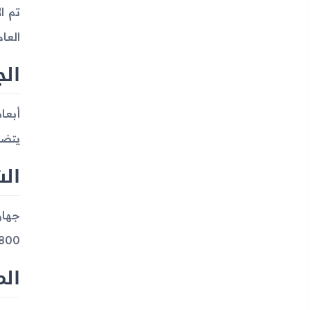
العام
ال
يتضمن
ال
800 بكسل (نسبة 16:10)، مما يعطي كثافة بكسلات قدرها حوالي 149 بكسل في البوصة
ال