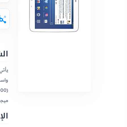
ال
ميجابت في ا
الإ