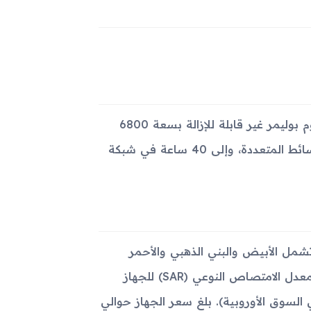
تم تزويد جهاز Samsung Galaxy Tab 3 10.1 P5220 ببطارية ليثيوم بوليمر غير قابلة للإزالة بسعة 6800
مللي أمبير. توفر وقت تحدث يصل إلى 9 ساعات عند استخدام الوسائط المتعددة، وإلى 40 ساعة في شبكة
Samsung Galaxy بألوان مختلفة تشمل الأبيض والبني الذهبي والأحمر
الغامق والأسود منتصف الليل. الطراز المتاح هو GT-P5220، ويبلغ معدل الامتصاص النوعي (SAR) للجهاز
سوق الأمريكية) و0.99 واط/كجم (في السوق الأوروبية). بلغ سعر الجهاز حوالي