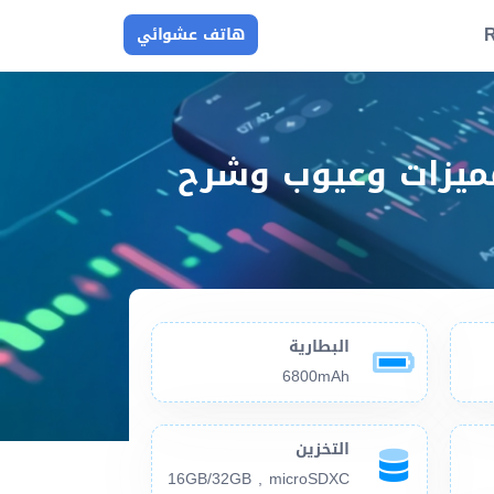
R
هاتف عشوائي
واصفات Samsung Galaxy Tab 3 10.1 P5220 مميزات وعيوب وشرح
البطارية
6800mAh
التخزين
16GB/32GB , microSDXC