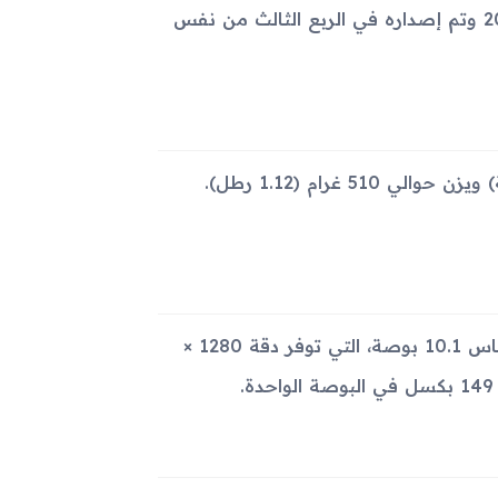
تم الإعلان عن Samsung Galaxy Tab 3 10.1 P5220 في يونيو 2013 وتم إصداره في الربع الثالث من نفس
أبعاد الجهاز هي 243.1 × 176.1 × 8 ملم (9.57 × 6.93 × 0.31 بوصة) ويزن حوالي 510 غرام (1.12 رطل).
جهاز Samsung Galaxy Tab 3 10.1 P5220 مزود بشاشة TFT بقياس 10.1 بوصة، التي توفر دقة 1280 ×