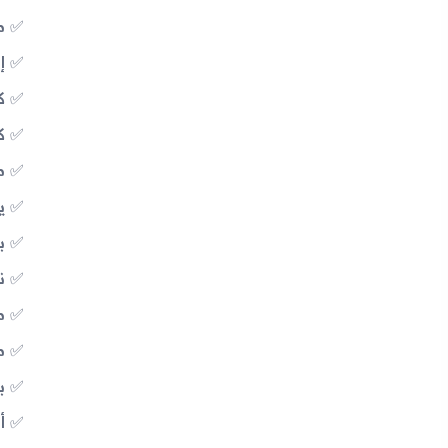
معالج 
إ
كام
كا
م
يدعم Fi
بل
نظ
منفذ 
م
بطار
أ