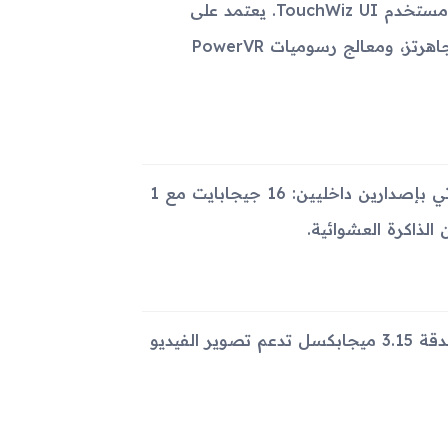
يعمل الجهاز بنظام تشغيل Android 4.2.2 (جيلي بين) مع واجهة مستخدم TouchWiz UI. يعتمد على
شريحة Intel Atom Z2560 مع معالج ثنائي النواة بسرعة 1.6 جيجاهرتز، ومعالج رسوميات PowerVR
يملك الجهاز فتحة بطاقة microSDXC لزيادة السعة التخزينية، ويأتي بإصدارين داخليين: 16 جيجابايت مع 1
يحوي جهاز Samsung Galaxy Tab 3 10.1 P5220 كاميرا رئيسية بدقة 3.15 ميجابكسل تدعم تصوير الفيديو