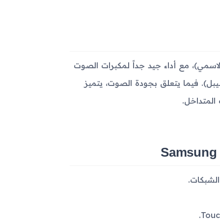
الاختبارات أن الجهاز يقدم نسبة تباين ممتازة حوالى 917 (الاسمي)، مع أداء جيد جداً لمكبرات الصوت
صوت 71 ديسيبل، الضوضاء 73 ديسيبل، النغمة 75 ديسيبل). فيما يتعلق بجودة الصوت، يتميز