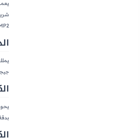
P2.
الذ
جيجابايت م
الك
بدقة 720 ب
الك