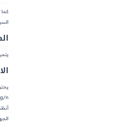
السي
ال
يتمي
الا
الجها