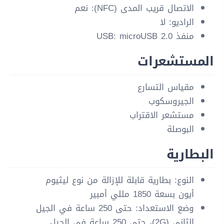
الاتصال قريب المدى (NFC): نعم
الراديو: لا
منفذ USB: microUSB 2.0
المستشعرات
مقياس التسارع
الجيروسكوب
مستشعر الاقتراب
البوصلة
البطارية
النوع: بطارية قابلة للإزالة من نوع ليثيوم
أيون بسعة 1850 مللي أمبير
وضع الاستعداد: حتى 250 ساعة في الجيل
الثاني (2G)، حتى 250 ساعة في الجيل