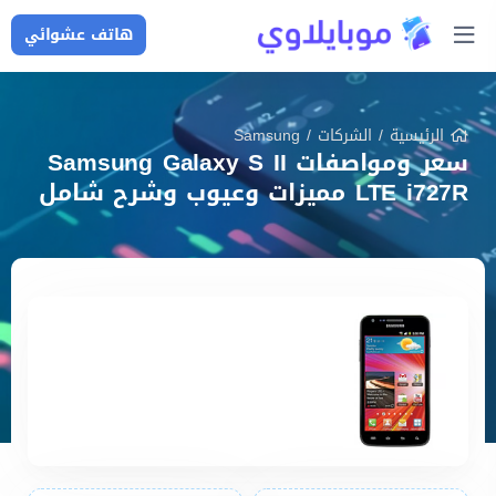
هاتف عشوائي
الرئيسية
/
الشركات
/
Samsung
سعر ومواصفات Samsung Galaxy S II
LTE i727R مميزات وعيوب وشرح شامل