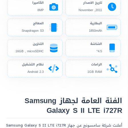
تاريخ الاصدار
الكاميرا
8MP
2011, November
البطارية
المعالج
Snapdragon S3
1850mAh
الشاشة
التخزين
16GB , microSDHC
4.5"
الرامات
نظام التشغيل
Android 2.3
1GB RAM
الفئة العامة لجهاز Samsung
Galaxy S II LTE i727R
أعلنت شركة سامسونج عن جهاز Samsung Galaxy S II LTE i727R