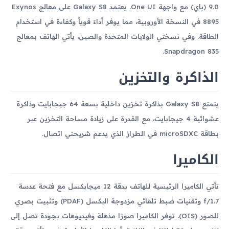
9.0 (باي) مع واجهة One UI. يعتمد Galaxy S8 على معالج Exynos
8895 في النسخة الأوروبية، مما يوفر أداءً قوياً وكفاءة في استخدام
الطاقة. وفي نسختي الولايات المتحدة والصين، يأتي الهاتف بمعالج
Snapdragon 835.
الذاكرة والتخزين
يتمتع Galaxy S8 بذاكرة تخزين داخلية بسعة 64 جيجابايت وذاكرة
عشوائية 4 جيجابايت، مع القدرة على زيادة مساحة التخزين عبر
بطاقة microSDXC في الطراز الذي يدعم شريحتي اتصال.
الكاميرا
تأتي الكاميرا الرئيسية للهاتف بدقة 12 ميجابكسل مع فتحة عدسة
f/1.7 وتقنيات ضبط تلقائي مزدوجة البكسل (PDAF) وتثبيت بصري
للصور (OIS). توفر الكاميرا صورًا مذهلة وفيديوهات بجودة تصل إلى