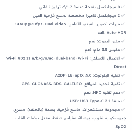
8 ميجابكسل بفتحة عدسة f/1.7، تركيز تلقائي
2 ميجابكسل كاميرا مخصصة لمسح قزحية العين
ميزات تصوير الفيديو الأمامي: 1440p@30fps، Dual video
call، Auto-HDR
مكبر الصوت: نعم
مقبس 3.5 ملم: نعم
الاتصال اللاسلكي: Wi-Fi 802.11 a/b/g/n/ac، dual-band، Wi-Fi
Direct
تقنية البلوتوث: 5.0، A2DP، LE، aptX
تقنية تحديد المواقع: GPS، GLONASS، BDS، GALILEO
دعم تقنية NFC: نعم
منفذ USB: USB Type-C 3.1
مجموعة مستشعرات: ماسح قزحية، بصمة (بالخلف)، مسرع،
جيروسكوب، تقريب، بوصلة، مقياس ضغط، معدل نبضات القلب،
SpO2