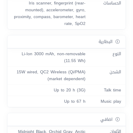
الحساسات
Iris scanner, fingerprint (rear-
mounted), accelerometer, gyro,
proximity, compass, barometer, heart
rate, SpO2
البطارية
النوع
Li-Ion 3000 mAh, non-removable
(11.55 Wh)
الشحن
15W wired, QC2 Wireless (Qi/PMA)
(market dependent)
Up to 20 h (3G)
Talk time
Up to 67 h
Music play
اضافي
الألوان
Midnight Black, Orchid Gray, Arctic