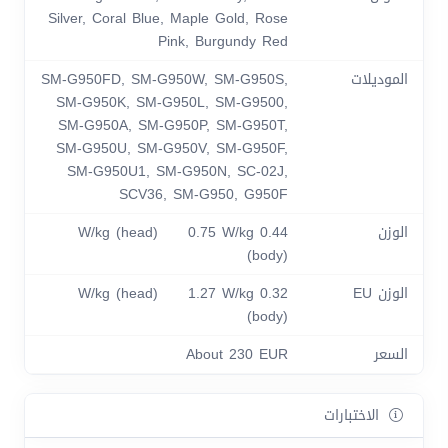
Silver, Coral Blue, Maple Gold, Rose
Pink, Burgundy Red
الموديلات
SM-G950FD, SM-G950W, SM-G950S,
SM-G950K, SM-G950L, SM-G9500,
SM-G950A, SM-G950P, SM-G950T,
SM-G950U, SM-G950V, SM-G950F,
SM-G950U1, SM-G950N, SC-02J,
SCV36, SM-G950, G950F
الوزن
0.44 W/kg (head) 0.75 W/kg
(body)
الوزن EU
0.32 W/kg (head) 1.27 W/kg
(body)
السعر
About 230 EUR
الاختبارات