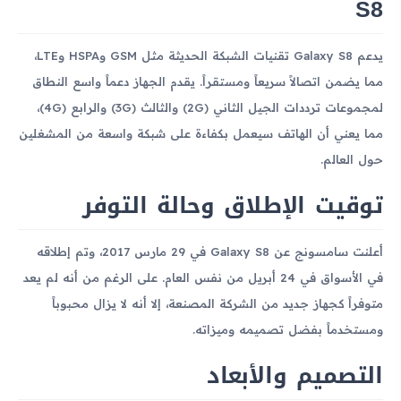
S8
يدعم Galaxy S8 تقنيات الشبكة الحديثة مثل GSM وHSPA وLTE،
مما يضمن اتصالاً سريعاً ومستقراً. يقدم الجهاز دعماً واسع النطاق
لمجموعات ترددات الجيل الثاني (2G) والثالث (3G) والرابع (4G)،
مما يعني أن الهاتف سيعمل بكفاءة على شبكة واسعة من المشغلين
حول العالم.
توقيت الإطلاق وحالة التوفر
أعلنت سامسونج عن Galaxy S8 في 29 مارس 2017، وتم إطلاقه
في الأسواق في 24 أبريل من نفس العام. على الرغم من أنه لم يعد
متوفراً كجهاز جديد من الشركة المصنعة، إلا أنه لا يزال محبوباً
ومستخدماً بفضل تصميمه وميزاته.
التصميم والأبعاد