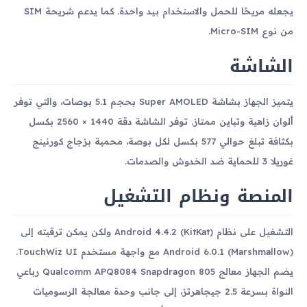
يجعله مريحًا للحمل والاستخدام بيد واحدة. كما يدعم شريحة SIM
من نوع Micro-SIM.
الشاشة
يتميز الجهاز بشاشة Super AMOLED بحجم 5.1 بوصات، والتي توفر
ألوان زاهية وتباين ممتاز. توفر الشاشة دقة 1440 × 2560 بكسل
بكثافة تبلغ حوالي 577 بكسل لكل بوصة، محمية بزجاج كورنينج
غوريلا 3 للحماية ضد الخدوش والصدمات.
المنصة ونظام التشغيل
التشغيل على نظام Android 4.4.2 (KitKat) ولكن يمكن ترقيته إلى
Android 6.0.1 (Marshmallow) مع واجهة مستخدم TouchWiz UI.
يضم الجهاز معالج Qualcomm APQ8084 Snapdragon 805 رباعي
النواة بسرعة 2.5 جيجاهرتز، إلى جانب وحدة معالجة الرسوميات