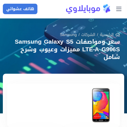
هاتف عشوائي
الرئيسية
/
الشركات
/
Samsung
سعر ومواصفات Samsung Galaxy S5
LTE-A G906S مميزات وعيوب وشرح
شامل