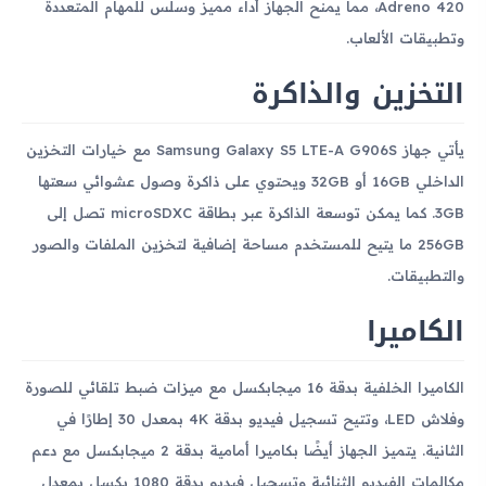
Adreno 420، مما يمنح الجهاز أداء مميز وسلس للمهام المتعددة
وتطبيقات الألعاب.
التخزين والذاكرة
يأتي جهاز Samsung Galaxy S5 LTE-A G906S مع خيارات التخزين
الداخلي 16GB أو 32GB ويحتوي على ذاكرة وصول عشوائي سعتها
3GB. كما يمكن توسعة الذاكرة عبر بطاقة microSDXC تصل إلى
256GB ما يتيح للمستخدم مساحة إضافية لتخزين الملفات والصور
والتطبيقات.
الكاميرا
الكاميرا الخلفية بدقة 16 ميجابكسل مع ميزات ضبط تلقائي للصورة
وفلاش LED، وتتيح تسجيل فيديو بدقة 4K بمعدل 30 إطارًا في
الثانية. يتميز الجهاز أيضًا بكاميرا أمامية بدقة 2 ميجابكسل مع دعم
مكالمات الفيديو الثنائية وتسجيل فيديو بدقة 1080 بكسل بمعدل