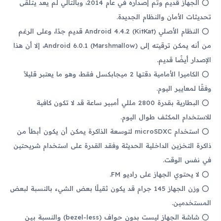
الجهاز قديم وتم إصداره في عام 2014، وبالتالي لم يعد يتلقى
تحديثات الأمان والنظام الجديدة.
النظام الأصلي Android 4.4.2 (KitKat) قديم جدًا، وعلى الرغم
من أنه يمكن ترقيته إلى Android 6.0.1 (Marshmallow)، إلا أن هذا
الإصدار أيضًا قديم.
الكاميرا الأمامية دقتها 2 ميجابكسل فقط، وهو ما يعتبر قليلاً
وفقًا لمعايير اليوم.
البطارية بقدرة 2800 مللي أمبير ساعة قد لا تكون كافية
للاستخدام المكثف طوال اليوم.
استخدام microSDXC لتوسعة الذاكرة يمكن أن يكون أبطأ من
ذاكرة التخزين الداخلية الحديثة وفقد القدرة على استخدام شريحتين
في نفس الوقت.
لا يحتوي الجهاز على راديو FM.
وزن الجهاز 145 جرام قد يكون ثقيلًا بعض الشيء بالنسبة لبعض
المستخدمين.
شاشة الجهاز ليست بدون حواف (bezel-less) والنسبة بين