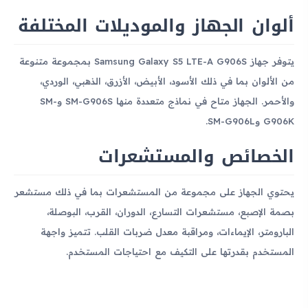
ألوان الجهاز والموديلات المختلفة
يتوفر جهاز Samsung Galaxy S5 LTE-A G906S بمجموعة متنوعة
من الألوان بما في ذلك الأسود، الأبيض، الأزرق، الذهبي، الوردي،
والأحمر. الجهاز متاح في نماذج متعددة منها SM-G906S وSM-
G906K وSM-G906L.
الخصائص والمستشعرات
يحتوي الجهاز على مجموعة من المستشعرات بما في ذلك مستشعر
بصمة الإصبع، مستشعرات التسارع، الدوران، القرب، البوصلة،
البارومتر، الإيماءات، ومراقبة معدل ضربات القلب. تتميز واجهة
المستخدم بقدرتها على التكيف مع احتياجات المستخدم.