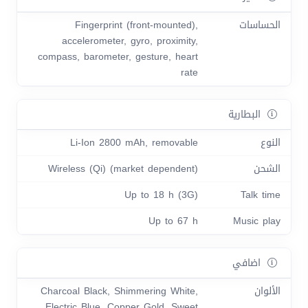
الحساسات
Fingerprint (front-mounted),
accelerometer, gyro, proximity,
compass, barometer, gesture, heart
rate
البطارية
النوع
Li-Ion 2800 mAh, removable
الشحن
Wireless (Qi) (market dependent)
Up to 18 h (3G)
Talk time
Up to 67 h
Music play
اضافي
الألوان
Charcoal Black, Shimmering White,
Electric Blue, Copper Gold, Sweet