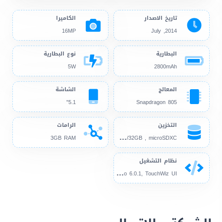
تاريخ الاصدار
الكاميرا
16MP
2014, July
البطارية
نوع البطارية
5W
2800mAh
المعالج
الشاشة
5.1"
Snapdragon 805
التخزين
الرامات
16G
B/32GB , microSDXC
3GB RAM
نظام التشغيل
And
roid 4.4.2, up to 6.0.1, TouchWiz UI