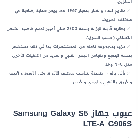
التخزين.
مقاوم للماء والغبار بمعيار IP67، مما يوفر حماية إضافية في
مختلف الظروف.
بطارية قابلة للإزالة بسعة 2800 مللي أمبير تدعم خاصية الشحن
اللاسلكي (حسب السوق).
مزود بمجموعة كاملة من المستشعرات بما في ذلك مستشعر
بصمة الإصبع ومقياس النبض القلبي والعديد من التقنيات الأخرى
مثل NFC وIR.
يأتي بألوان متعددة لتناسب مختلف الأذواق مثل الأسود والأبيض
والأزرق والذهبي والوردي والأحمر.
عيوب جهاز Samsung Galaxy S5
LTE-A G906S