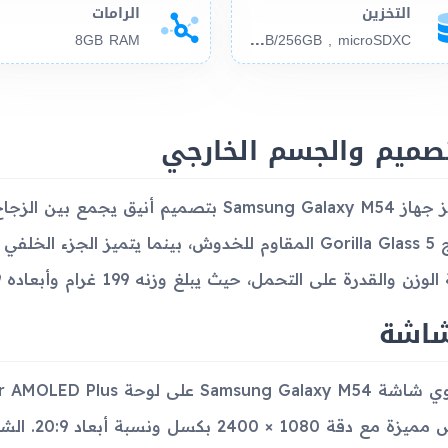
التخزين
الرامات
128
GB/256GB , microSDXC
8GB RAM
تصميم والجسم الخارجي
يتميز جهاز Samsung Galaxy M54 بتصميم أنيق
زجاج Gorilla Glass 5 المقاوم للخدوش، بينما يتميز الجز
زن والقدرة على التحمل، حيث يبلغ وزنه 199 غرام وأبعاده 164.9 × 77.3 × 8.4 مم.
شاشة