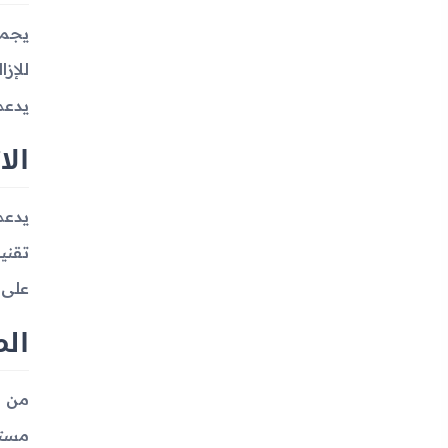
يدعم 
الا
على منفذ USB Type-C 2.0 يدعم
الم
من ا