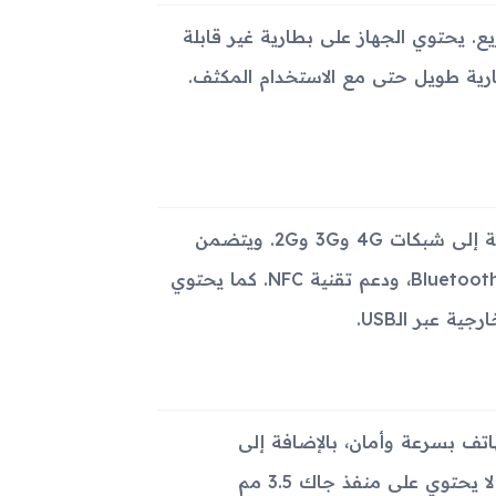
ن السريع. يحتوي الجهاز على بطارية غير قابلة
 مما يضمن عمر بطارية طويل حتى مع الاستخدام المكثف.
يدعم الهاتف تقنيات الاتصال المتقدمة مع دعم شبكات 5G، بالإضافة إلى شبكات 4G و3G و2G. ويتضمن
تقنيات الاتصال اللاسلكي مثل Wi-Fi 802.11 a/b/g/n/ac/6 وBluetooth 5.3، ودعم تقنية NFC. كما يحتوي
تف بسرعة وأمان، بالإضافة إلى
مستشعرات تسارع وجيروسكوب وبوصلة. الجدير بالذكر أن الهاتف لا يحتوي على منفذ جاك 3.5 مم