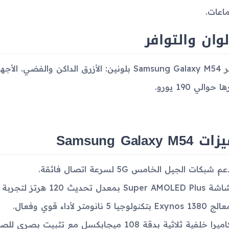
اعات.
لوان والتوافر
حوالي 190 يورو.
Samsung Galaxy M5
عم شبكات الجيل الخامس 5G لسرعة اتصال فائقة.
Super AMOLED Plu بمعدل تحديث 120 هرتز لتجربة مشاهدة سلسة.
Exynos 1380 بتكنولوجيا 5 نانومتر لأداء قوي وفعال.
يرا خلفية ثلاثية بدقة 108 ميجابكسل مع تثبيت بصري للصورة (OIS) لتصوير دقيق وعالي الجودة.