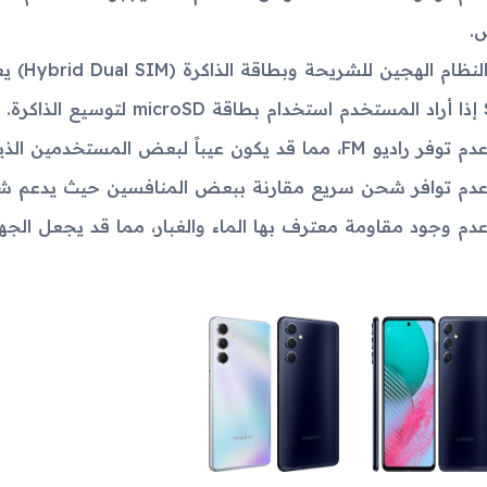
.
النظام 
ذاكرة.
دم توفر راديو FM، مما قد يكون عيباً لبعض المستخدمين الذين يفضلون الاستماع إلى الراديو التقليدي.
دم توافر شحن سريع مقارنة ببعض المنافسين حيث يدعم شحن 25W 
دم وجود مقاومة معترف بها الماء والغبار، مما قد يجعل الجها