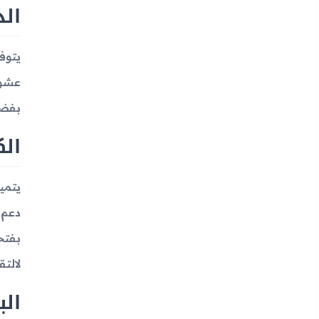
الذ
بفضل
الك
لالتقا
الب