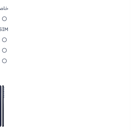
خاص
SIM إذا أراد المستخدم استخدام بطاقة microSD لتوسيع ال
ع
ع
ع