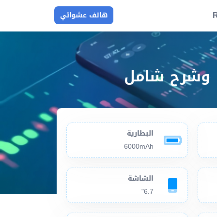
R
هاتف عشوائي
البطارية
6000mAh
الشاشة
6.7"