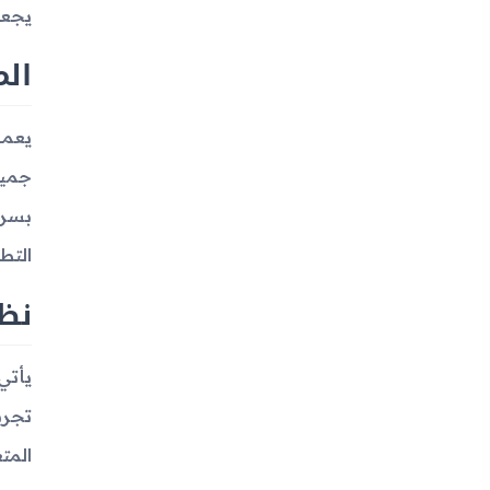
يجعل ا
الم
التط
نظا
تجرب
المت