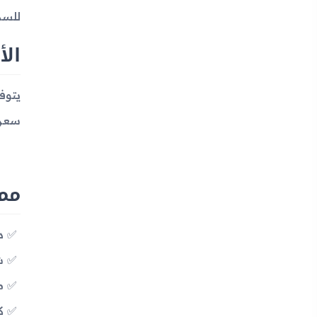
للسم
الأ
سعرها 
مميزات 4
د
شاشة s
معالج 
كام