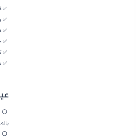
كا
بط
دع
حم
ت
سع
عيوب ج
ي
بالم