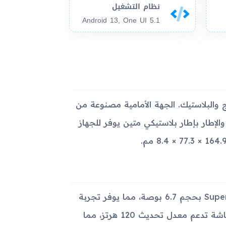
نظام التشغيل
Android 13, One UI 5.1
 يجمع بين الزجاج والبلاستيك. الجهة الأمامية مصنوعة من
ء الخلفي والإطار بإطار بلاستيكي متين يوفر للجهاز
تحتوي شاشة Samsung Galaxy M54 على لوحة Super AMOLED Plus بحجم 6.7 بوصة، مما يوفر تجربة
عرض مميزة مع دقة 1080 × 2400 بكسل ونسبة أبعاد 20:9. الشاشة تدعم معدل تحديث 120 هرتز، مما