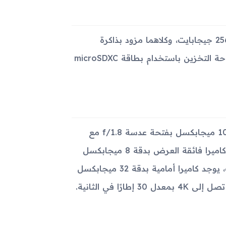
يتوفر الجهاز بنسختين من حيث الذاكرة الداخلية: 128 جيجابايت و256 جيجابايت، وكلاهما مزود بذاكرة
عشوائية بسعة 8 جيجابايت. يمكن للمستخدمين أيضًا توسيع مساحة التخزين باستخدام بطاقة microSDXC
يتميز Galaxy M54 بنظام كاميرا ثلاثي يضم كاميرا رئيسية بدقة 108 ميجابكسل بفتحة عدسة f/1.8 مع
دعم تقنية التثبيت البصري للصور (OIS) والتركيز التلقائي بالليزر، وكاميرا فائقة العرض بدقة 8 ميجابكسل
بفتحة f/2.2، وكاميرا ماكرو بدقة 2 ميجابكسل بفتحة f/2.4. كذلك، يوجد كاميرا أمامية بدقة 32 ميجابكسل
ا في الثانية.