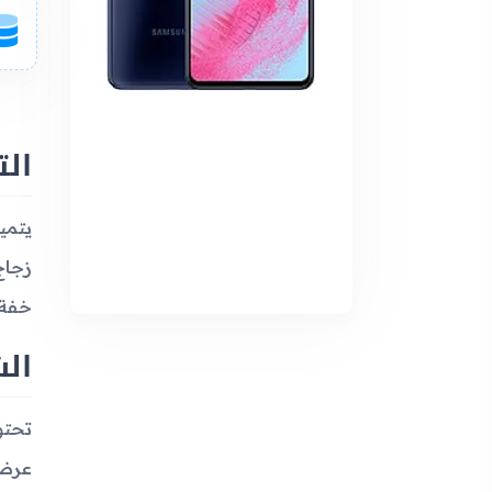
ال
خفة الو
ال