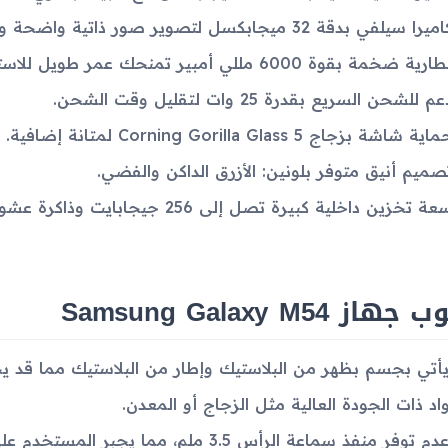
ميرا سيلفي بدقة 32 ميجابكسل لتصوير صور ذاتية واضحة وجذابة.
ارية ضخمة بقوة 6000 مللي أمبير تمنحك عمر طويل للاستخدام اليومي.
م للشحن السريع بقدرة 25 وات لتقليل وقت الشحن.
اية شاشة بزجاج Corning Gorilla Glass 5 لمتانة إضافية.
صميم أنيق متوفر بلونين: الأزرق الداكن والفضي.
ة تخزين داخلية كبيرة تصل إلى 256 جيجابايت وذاكرة عشوائية 8 جيجابايت.
هاز Samsung Galaxy M54
أتي بجسم بظهر من البلاستيك وإطار من البلاستيك مما قد ي
واد ذات الجودة العالية مثل الزجاج أو المعدن.
عدم توفر منفذ سماعة الرأس 3.5 ملم، مما