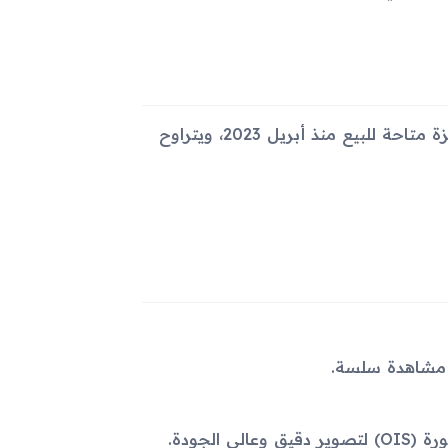
يتوفر Samsung Galaxy M54 بلونين: الأزرق الداكن والفضي. الأجهزة متاحة للبيع منذ أبريل 2023، ويتراوح