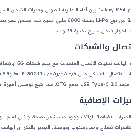
يجمع Galaxy M54 بين أداء البطارية الطويل وقدرات الشح
للإزالة من نوع Li-Po بسعة 6000 مللي أمبير،
الجهاز شحن سريع بقدرة 25 وات.
تصال والشبكات
 OTG، مما يتيح توصيل أجهزة خارجية عبر الـUSB.
يزات الإضافية
لميزات الإضافية للهاتف وجود مستشعر بصمة جانبي لفتح الها