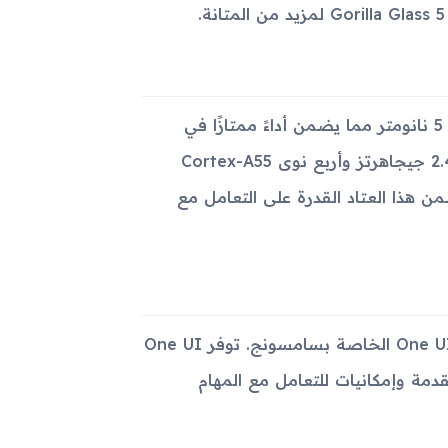
يعمل الجهاز بمعالج Exynos 1380 ثماني النواة بتكنولوجيا تصنيع 5 نانومتر مما يضمن أداءً ممتازًا في
جميع المهام. يحتوي المعالج على أربع نوى Cortex-A78 بسرعة 2.4 جيجاهرتز وأربع نوى Cortex-A55
جيجاهرتز، مدعومًا بمعالج رسومي Mali-G68 MP5. يضمن هذا العتاد القدرة على التعامل مع
يأتي الجهاز بنظام تشغيل Android 13 مع واجهة المستخدم One UI 5.1 الخاصة بسامسونج. توفر One UI
ة وإمكانيات للتعامل مع المهام