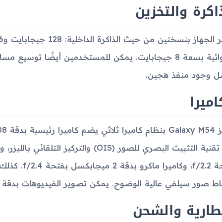
اكرة والتخزين
 وجود منفذ هجين.
اميرا
ط صور سيلفي عالية الوضوح. يمكن تصوير الفيديوهات بدقة تصل إلى 4K بمعدل 30 إطارً
طارية والشحن