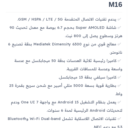
M16
يدعم تقنيات الاتصال المتقدمة GSM / HSPA / LTE / 5G.
شاشة Super AMOLED بحجم 6.7 بوصة مع معدل تحديث 90
هرتز وسطوع يصل إلى 800 نيت.
معالج قوي من نوع Mediatek Dimensity 6300 بدقة تصنيع 6
نانومتر.
كاميرا رئيسية ثلاثية العدسات بدقة 50 ميجابكسل مع عدسة
واسعة وعدسة للمسافات القريبة.
كاميرا سيلفي بدقة 13 ميجابكسل.
بطارية قوية بسعة 5000 مللي أمبير مع شحن سريع بقدرة 25
واط.
يعمل بنظام التشغيل Android 15 مع واجهة One UI 7 ودعم
لتحديثات Android الرئيسية لمدة 6 سنوات.
تقنيات الاتصال اللاسلكية تشمل Wi-Fi Dual-band وBluetooth
5.3 مع دعم NFC.