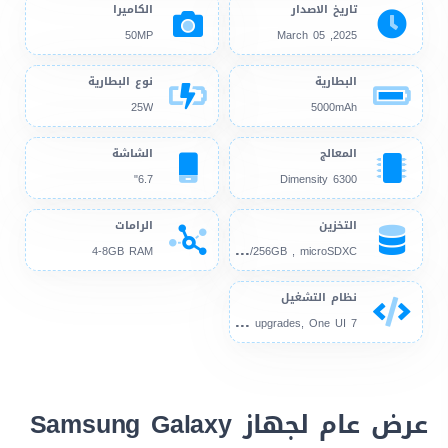
تاريخ الاصدار
الكاميرا
50MP
2025, March 05
البطارية
نوع البطارية
25W
5000mAh
المعالج
الشاشة
6.7"
Dimensity 6300
التخزين
الرامات
128
GB/256GB , microSDXC
4-8GB RAM
نظام التشغيل
And
roid 15, up to 6 major upgrades, One UI 7
عرض عام لجهاز Samsung Galaxy