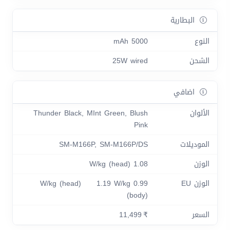
البطارية
النوع
5000 mAh
الشحن
25W wired
اضافي
الألوان
Thunder Black, MInt Green, Blush
Pink
الموديلات
SM-M166P, SM-M166P/DS
الوزن
1.08 W/kg (head)
الوزن EU
0.99 W/kg (head) 1.19 W/kg
(body)
السعر
₹ 11,499