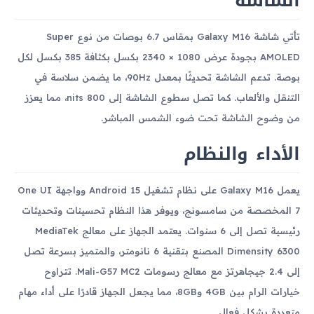
الشاشة
تأتي شاشة Galaxy M16 بمقاس 6.7 بوصات من نوع Super
AMOLED بجودة عرض 1080 × 2340 بكسل بكثافة 385 بكسل لكل
بوصة. تدعم الشاشة تحديثًا بمعدل 90Hz، ما يضمن سلاسة في
التنقل والألعاب. كما تصل سطوع الشاشة إلى 800 nits، مما يعزز
من وضوح الشاشة تحت ضوء الشمس المباشر.
الأداء والنظام
يعمل Galaxy M16 على نظام تشغيل Android 15 وواجهة One UI
7 المخصصة من سامسونج، ويوفر هذا النظام تحسينات وتحديثات
رئيسية تصل إلى 6 سنوات. يعتمد الجهاز على معالج MediaTek
Dimensity 6300 المصنع بتقنية 6 نانومتر، والمتميز بسرعة تصل
إلى 2.4 جيجاهرتز مع معالج رسومات Mali-G57 MC2. تتراوح
خيارات الرام بين 4GB و8GB، مما يجعل الجهاز قادرًا على أداء مهام
متعددة بشكل فعال.