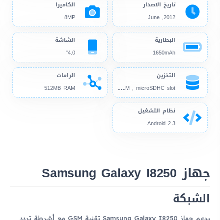
تاريخ الاصدار
الكاميرا
8MP
2012, June
البطارية
الشاشة
4.0"
1650mAh
التخزين
الرامات
4GB
512MB RAM , microSDHC slot
512MB RAM
نظام التشغيل
Android 2.3
جهاز Samsung Galaxy I8250
الشبكة
يدعم جهاز Samsung Galaxy I8250 تقنية GSM مع أشرطة تردد