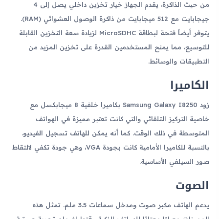
من حيث الذاكرة، يقدم الجهاز خيار تخزين داخلي يصل إلى 4
جيجابايت مع 512 ميجابايت من ذاكرة الوصول العشوائي (RAM).
يتوفر أيضاً فتحة لبطاقة MicroSDHC لزيادة سعة التخزين القابلة
للتوسيع، مما يمنح المستخدمين القدرة على تخزين المزيد من
التطبيقات والوسائط.
الكاميرا
زود Samsung Galaxy I8250 بكاميرا خلفية 8 ميجابكسل مع
خاصية التركيز التلقائي والتي كانت تعتبر مميزة في الهواتف
المتوسطة في ذلك الوقت. كما أنه يمكن للهاتف تسجيل الفيديو.
بالنسبة للكاميرا الأمامية كانت بجودة VGA، وهي جودة تكفي لالتقاط
صور السيلفي الأساسية.
الصوت
يدعم الهاتف مكبر صوت ومدخل سماعات 3.5 ملم. تمثل هذه
المميزات معيارًا معتادًا للهواتف الذكية وقتها لضمان تجربة صوتية