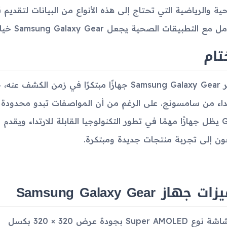
ية والرياضية التي تحتاج إلى هذه الأنواع من البيانات لتقدي
التطبيقات الصحية يجعل Samsung Galaxy Gear خيارًا مثاليًا لمحبي الرياضة واللياقة البدنية.
تام
يعتبر Samsung Galaxy Gear جهازًا مبتكرًا في زم
Gear يظل جهازًا مهمًا في تطور التكنولوجيا القابلة للارتداء ويقد
ن إلى تجربة منتجات جديدة ومبتكرة.
 جهاز Samsung Galaxy Gear
ة نوع Super AMOLED بجودة عرض 320 × 320 بكسل