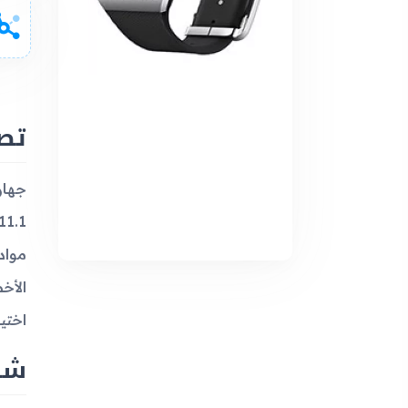
تصمي
مواد
الأخ
اختي
شا