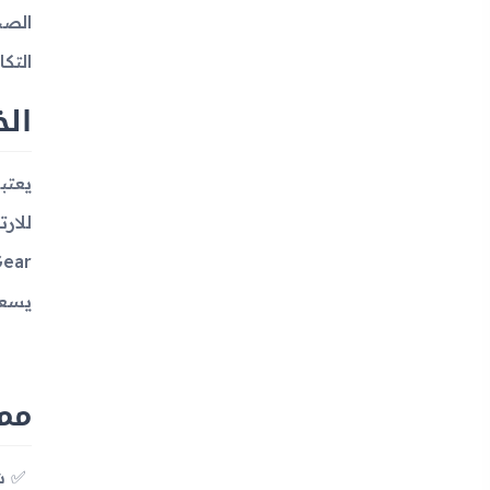
الصح
التكامل مع 
الخ
يسعو
مميزات
شاش