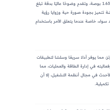
شاشة Samsung Galaxy Gear من نوع Super AMOLED بقياس 1.63 بوصة، وتقدم وضوحًا عاليًا بدقة تبلغ
سل في البوصة. الشاشة تتميز بجودة صورة حية وزوايا رؤية
واء، خاصة عندما يتعلق الأمر باستخدام
Samsung  بمعالج Exynos بقوة 800 ميجاهرتز، مما يوفر أداءً سريعًا وسلسًا لتطبيقات
ام Tizen OS، المعروف بخفته وفعاليته في إدارة الطاقة والعمليات، مما
لأحدث في مجال أنظمة التشغيل، إلا أن