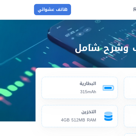
R
هاتف عشوائي
البطارية
315mAh
التخزين
4GB 512MB RAM