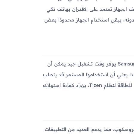
م وظائف الجهاز تعتمد على الاقتران بهاتف ذكي
 بدونه، يبقى استخدام الجهاز محدودًا بعض
مزود ببطارية ليثيوم أيون بسعة 315 مللي أمبير، Samsung Galaxy Gear يوفر وقت تشغيل جيد يمكن أن
 وهذا يعني أن استخدامها المستمر قد يتطلب
اهتمامًا خاصًا للحفاظ على عمر البطارية الأطول. ومع الطراز الفعال للطاقة لنظام Tizen، يزداد كفاءة استهلاك
وسكوب، مما يدعم العديد من التطبيقات