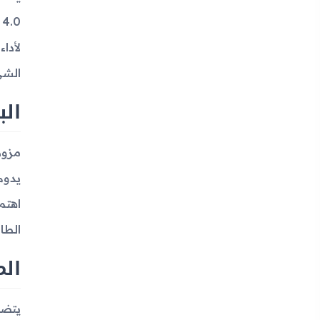
لأدا
الشي
الب
يدوم
الطا
الم
يتضم