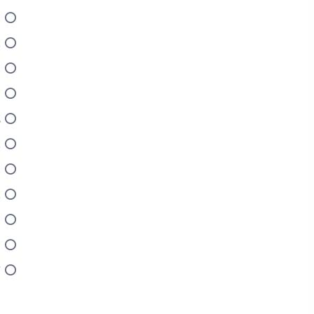
ع
غ
غ
ا
ل
ع
ع
غ
ا
ا
ت