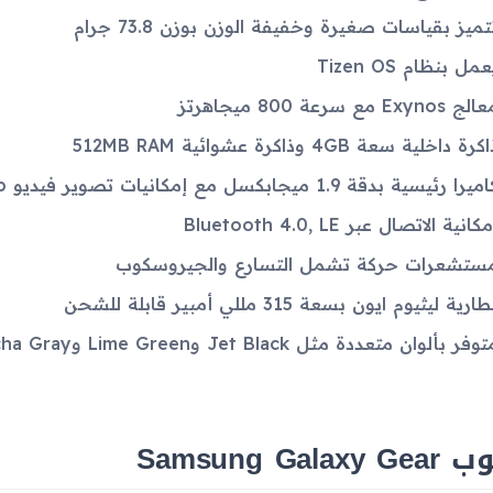
تميز بقياسات صغيرة وخفيفة الوزن بوزن 73.8 جرام
عمل بنظام Tizen OS
ج Exynos مع سرعة 800 ميجاهرتز
كرة داخلية سعة 4GB وذاكرة عشوائية 512MB RAM
ميرا رئيسية بدقة 1.9 ميجابكسل مع إمكانيات تصوير فيديو 720p
كانية الاتصال عبر Bluetooth 4.0, LE
ستشعرات حركة تشمل التسارع والجيروسكوب
ارية ليثيوم ايون بسعة 315 مللي أمبير قابلة للشحن
وفر بألوان متعددة مثل Jet Black وLime Green وMocha Gray وغيرها
Samsung Galaxy 