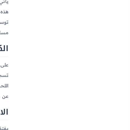
هذه 
توسي
مساح
الك
اللح
عن ه
الا