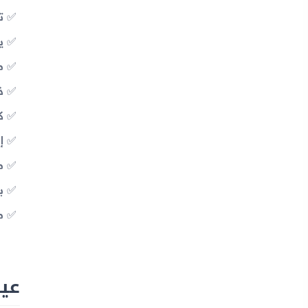
ت
ي
معال
ذا
كا
إم
م
بط
مت
عيوب Gear