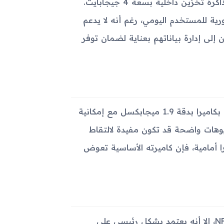
يأتي الجهاز بذاكرة وصول عشوائي (RAM) بسعة 512 ميجابايت، وذاكرة تخزين داخلية بسعة 4 جيجابايت.
رية للمستخدم اليومي، رغم أنه لا يدعم
إلى إدارة بياناتهم بعناية لضمان توفر
على الرغم من حجمه الصغير، يأتي Samsung Galaxy Gear مزودًا بكاميرا بدقة 1.9 ميجابكسل مع إمكانية
ة الجودة وفيديوهات واضحة قد تكون مفيدة لالتقاط
را أمامية، فإن كاميرته الأساسية تعوض
يفتقر الجهاز إلى الاتصال الخلوي أو تقنيات الاتصال مثل Wi-Fi وNFC، إلا أنه يعتمد بشكل رئيسي على