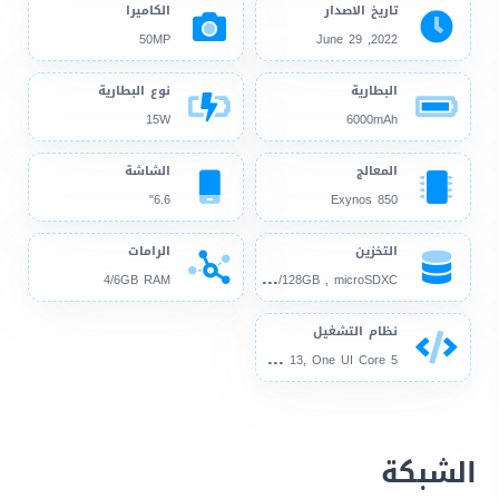
تاريخ الاصدار
الكاميرا
50MP
2022, June 29
البطارية
نوع البطارية
15W
6000mAh
المعالج
الشاشة
6.6"
Exynos 850
التخزين
الرامات
64G
B/128GB , microSDXC
4/6GB RAM
نظام التشغيل
And
roid 12, up to Android 13, One UI Core 5
الشبكة