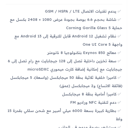
يدعم تقنيات الاتصال GSM / HSPA / LTE
شاشة بحجم 6.6 بوصة بجودة عرض 1080 × 2408 بكسل مع
حماية Corning Gorilla Glass 5
نظام تشغيل Android 12 قابل للترقية إلى Android 13 مع
واجهة One UI Core 5
معالج Exynos 850 بتكنولوجيا 8 نانومتر
سعة تخزين داخلية تصل إلى 128 جيجابايت مع رام تصل إلى 6
جيجابايت مع إمكانية إضافة كارت ميموري microSDXC
كاميرا خلفية ثلاثية بدقة 50 ميجابكسل (واسعة)، 5 ميجابكسل
(فائقة الاتساع) و2 ميجابكسل (عمق)
كاميرا أمامية بدقة 8 ميجابكسل
دعم لتقنية NFC وراديو FM
بطارية كبيرة بسعة 6000 ميلي أمبير مع شحن سلكي بقدرة 15
واط
مستشعر بصمة مدمج في الجانب