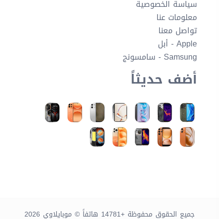
سياسة الخصوصية
معلومات عنا
تواصل معنا
Apple - أبل
Samsung - سامسونج
أضف حديثاً
جميع الحقوق محفوظة +14781 هاتفاً © موبايلاوي 2026