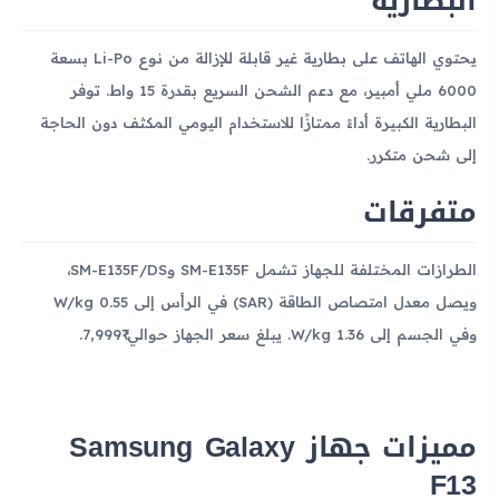
البطارية
يحتوي الهاتف على بطارية غير قابلة للإزالة من نوع Li-Po بسعة
6000 ملي أمبير، مع دعم الشحن السريع بقدرة 15 واط. توفر
البطارية الكبيرة أداءً ممتازًا للاستخدام اليومي المكثف دون الحاجة
إلى شحن متكرر.
متفرقات
الطرازات المختلفة للجهاز تشمل SM-E135F وSM-E135F/DS،
ويصل معدل امتصاص الطاقة (SAR) في الرأس إلى 0.55 W/kg
وفي الجسم إلى 1.36 W/kg. يبلغ سعر الجهاز حوالي ₹7,999.
مميزات جهاز Samsung Galaxy
F13