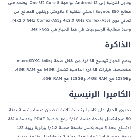
وقابل للترقية إلى Android 13 بواجهة One UI Core 5. يعتمد على
معالج Exynos 850 المبني بتقنية 8 نانومتر، ويتكون المعالج من
ثماني نوى (4x2.0 GHz Cortex-A55 و4x2.0 GHz Cortex-A55).
وحدة معالجة الرسوميات في هذا الجهاز هي Mali-G52.
الذاكرة
يدعم الجهاز توسيع الذاكرة من خلال فتحة بطاقة microSDXC
مخصصة. خيارات الذاكرة الداخلية تشمل 64GB مع 4GB RAM،
و128GB مع 4GB RAM، و128GB مع 6GB RAM.
الكاميرا الرئيسية
يحتوي الجهاز على كاميرا رئيسية ثلاثية تتضمن عدسة رئيسية بدقة
50 ميجابكسل بفتحة عدسة f/1.8 ومع خاصية PDAF، وعدسة فائقة
الاتساع بدقة 5 ميجابكسل بفتحة عدسة f/2.2 وزاوية رؤية 123
درجة، وعدسة استشعار العمق بدقة 2 ميجابكسل بفتحة عدسة