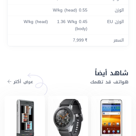
الوزن
0.55 W/kg (head)
الوزن EU
0.45 W/kg (head) 1.36 W/kg
(body)
السعر
₹ 7,999
شاهد أيضاً
هواتف قد تهمك
عرض أكتر