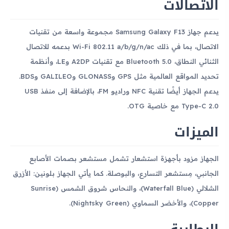
الاتصالات
يدعم جهاز Samsung Galaxy F13 مجموعة واسعة من تقنيات
الاتصال، بما في ذلك Wi-Fi 802.11 a/b/g/n/ac بدعمه للاتصال
الثنائي النطاق، Bluetooth 5.0 مع تقنيات A2DP وLE، وأنظمة
تحديد المواقع العالمية مثل GPS وGLONASS وGALILEO وBDS.
يدعم الجهاز أيضًا تقنية NFC وراديو FM، بالإضافة إلى منفذ USB
Type-C 2.0 مع خاصية OTG.
الميزات
الجهاز مزود بأجهزة استشعار تشمل مستشعر بصمات الأصابع
الجانبي، مِستشعر التسارع، والبوصلة. كما يأتي الجهاز بلونين: الأزرق
الشلالي (Waterfall Blue)، والنحاس شروق الشمس (Sunrise
Copper)، والأخضر السماوي (Nightsky Green).