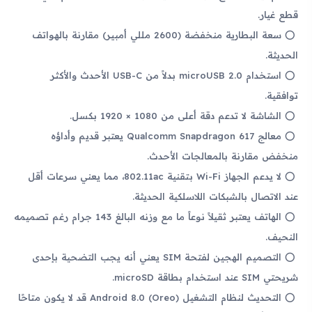
قطع غيار.
سعة البطارية منخفضة (2600 مللي أمبير) مقارنة بالهواتف
الحديثة.
استخدام microUSB 2.0 بدلاً من USB-C الأحدث والأكثر
توافقية.
الشاشة لا تدعم دقة أعلى من 1080 × 1920 بكسل.
معالج Qualcomm Snapdragon 617 يعتبر قديم وأداؤه
منخفض مقارنة بالمعالجات الأحدث.
لا يدعم الجهاز Wi-Fi بتقنية 802.11ac، مما يعني سرعات أقل
عند الاتصال بالشبكات اللاسلكية الحديثة.
الهاتف يعتبر ثقيلاً نوعاً ما مع وزنه البالغ 143 جرام رغم تصميمه
النحيف.
التصميم الهجين لفتحة SIM يعني أنه يجب التضحية بإحدى
شريحتي SIM عند استخدام بطاقة microSD.
التحديث لنظام التشغيل Android 8.0 (Oreo) قد لا يكون متاحًا