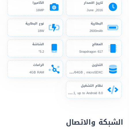
تاريخ الاصدار
الكاميرا
16MP
2016, June
البطارية
نوع البطارية
18W
2600mAh
المعالج
الشاشة
5.2"
Snapdragon 617
التخزين
الرامات
32G
B/64GB , microSDXC
4GB RAM
نظام التشغيل
And
roid 6.0.1, up to Android 8.0
الشبكة والاتصال