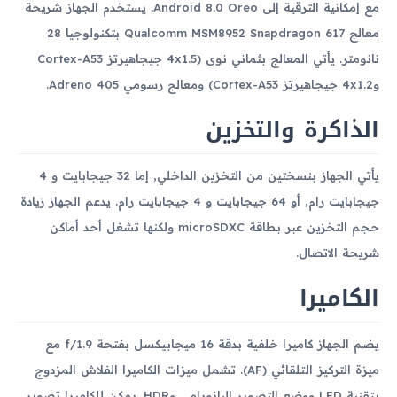
مع إمكانية الترقية إلى Android 8.0 Oreo. يستخدم الجهاز شريحة
معالج Qualcomm MSM8952 Snapdragon 617 بتكنولوجيا 28
نانومتر. يأتي المعالج بثماني نوى (4x1.5 جيجاهيرتز Cortex-A53
و4x1.2 جيجاهيرتز Cortex-A53) ومعالج رسومي Adreno 405.
الذاكرة والتخزين
يأتي الجهاز بنسختين من التخزين الداخلي, إما 32 جيجابايت و 4
جيجابايت رام, أو 64 جيجابايت و 4 جيجابايت رام. يدعم الجهاز زيادة
حجم التخزين عبر بطاقة microSDXC ولكنها تشغل أحد أماكن
شريحة الاتصال.
الكاميرا
يضم الجهاز كاميرا خلفية بدقة 16 ميجابيكسل بفتحة f/1.9 مع
ميزة التركيز التلقائي (AF). تشمل ميزات الكاميرا الفلاش المزدوج
بتقنية LED ووضع التصوير البانورامي وHDR. يمكن للكاميرا تصوير