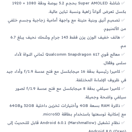
شاشة Super AMOLED بحجم 5.2 بوصة ودقة 1080 × 1920
بكسل تعرض ألواناً زاهية ونسبة تباين عالية.
تصميم أنيق وبنية متينة مع واجهة أمامية زجاجية وجسم خلفي
من الألمنيوم.
هاتف خفيف الوزن يزن فقط 143 جرام وسُمك نحيف يبلغ 6.7
مم.
معالج قوي Qualcomm Snapdragon 617 ثماني النواة لأداء
سلس وفعّال.
كاميرا رئيسية بدقة 16 ميجابكسل مع فتح عدسة f/1.9 وأداء جيد
في ظروف الإضاءة المختلفة.
كاميرا سيلفي بدقة 8 ميجابكسل مع فتح عدسة f/1.9 لصور
سيلفي واضحة وجميلة.
ذاكرة RAM بسعة 4GB وأختيارات تخزين داخلية 32GB و64GB
مع إمكانية توسعتها باستخدام بطاقة microSD.
نظام تشغيل Android 6.0.1 (Marshmallow) قابل للتحديث إلى
Android 8.0 (Oreo).