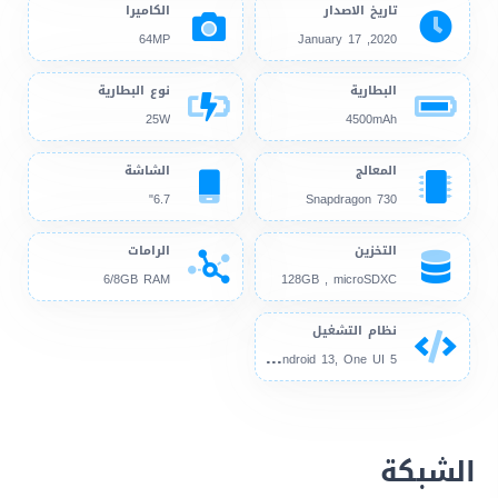
تاريخ الاصدار
الكاميرا
64MP
2020, January 17
البطارية
نوع البطارية
25W
4500mAh
المعالج
الشاشة
6.7"
Snapdragon 730
التخزين
الرامات
6/8GB RAM
128GB , microSDXC
نظام التشغيل
And
roid 10, up to Android 13, One UI 5
الشبكة