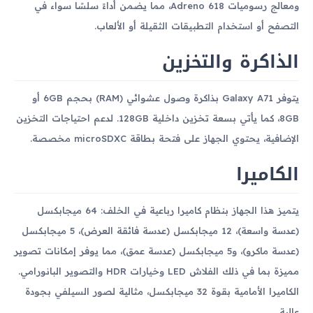
ومعالج رسوميات Adreno 618، مما يضمن أداءً سلسًا سواء في
التصفح أو استخدام التطبيقات الثقيلة أو الألعاب.
الذاكرة والتخزين
يتوفر Galaxy A71 بذاكرة وصول عشوائي (RAM) بحجم 6GB أو
8GB، كما يأتي بسعة تخزين داخلية 128GB. لدعم احتياجات التخزين
الإضافية، يحتوي الجهاز على فتحة بطاقة microSDXC مخصصة.
الكاميرا
يتميز هذا الجهاز بنظام كاميرا رباعية في الخلف: 64 ميجابكسل
(عدسة واسعة)، 12 ميجابكسل (عدسة فائقة العرض)، 5 ميجابكسل
(عدسة ماكرو)، و5 ميجابكسل (عدسة عمق)، مما يوفر إمكانات تصوير
مميزة بما في ذلك الفلاش LED وخيارات HDR والتصوير البانورامي.
الكاميرا الأمامية بقوة 32 ميجابكسل، مثالية لصور السيلفي بجودة
عالية.