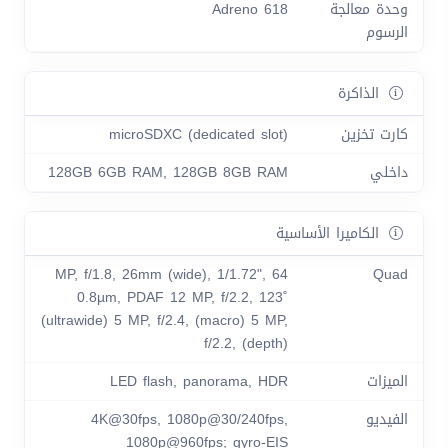
وحدة معالجة
Adreno 618
الرسوم
الذاكرة
كارت تخزين
microSDXC (dedicated slot)
داخلي
128GB 6GB RAM, 128GB 8GB RAM
الكاميرا الأساسية
64 MP, f/1.8, 26mm (wide), 1/1.72",
Quad
0.8µm, PDAF 12 MP, f/2.2, 123˚
(ultrawide) 5 MP, f/2.4, (macro) 5 MP,
f/2.2, (depth)
الميزات
LED flash, panorama, HDR
الفيديو
4K@30fps, 1080p@30/240fps,
1080p@960fps; gyro-EIS