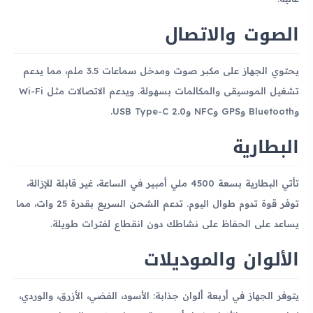
الصوت والاتصال
يحتوي الجهاز على مكبر صوت ومدخل سماعات 3.5 ملم، مما يدعم
تشغيل الموسيقى والمكالمات بسهولة. ويدعم الاتصالات مثل Wi-Fi
وBluetooth وGPS وNFC وUSB Type-C 2.0.
البطارية
تأتي البطارية بسعة 4500 ملي أمبير في الساعة، غير قابلة للإزالة،
توفر قوة تدوم طوال اليوم. تدعم الشحن السريع بقدرة 25 وات، مما
يساعد على الحفاظ على نشاطك دون انقطاع لفترات طويلة.
الألوان والموديلات
يتوفر الجهاز في أربعة ألوان جذابة: الأسود، الفضي، الأزرق، والوردي،