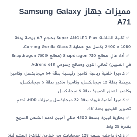
مميزات جهاز Samsung Galaxy
A71
تقنية الشاشة: Super AMOLED Plus بحجم 6.7 بوصة ودقة
1080 × 2400 بكسل مع حماية Corning Gorilla Glass 3.
أداء عالٍ: معالج Snapdragon 730 (معالج Snapdragon 730G
في الفلبين) ثماني النوى ومعالج رسومي Adreno 618.
كاميرا خلفية رباعية: كاميرا رئيسية بدقة 64 ميجابكسل، وكاميرا
عريضة بدقة 12 ميجابكسل، وكاميرا ماكرو بدقة 5 ميجابكسل،
وكاميرا لعمق الصورة بدقة 5 ميجابكسل.
كاميرا أمامية قوية: بدقة 32 ميجابكسل وميزات HDR، تدعم
تصوير الفيديو بدقة 4K.
بطارية كبيرة: بسعة 4500 مللي أمبير، تدعم الشحن السريع
بقدرة 25 واط.
ذاكرة داخلية بسعة 128 جيجابايت مع خيارين للذاكرة العشوائية: