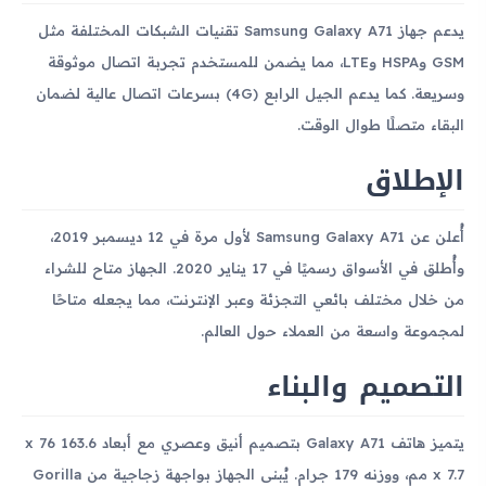
يدعم جهاز Samsung Galaxy A71 تقنيات الشبكات المختلفة مثل
GSM وHSPA وLTE، مما يضمن للمستخدم تجربة اتصال موثوقة
وسريعة. كما يدعم الجيل الرابع (4G) بسرعات اتصال عالية لضمان
البقاء متصلًا طوال الوقت.
الإطلاق
أُعلن عن Samsung Galaxy A71 لأول مرة في 12 ديسمبر 2019،
وأُطلق في الأسواق رسميًا في 17 يناير 2020. الجهاز متاح للشراء
من خلال مختلف بائعي التجزئة وعبر الإنترنت، مما يجعله متاحًا
لمجموعة واسعة من العملاء حول العالم.
التصميم والبناء
يتميز هاتف Galaxy A71 بتصميم أنيق وعصري مع أبعاد 163.6 x 76
x 7.7 مم، ووزنه 179 جرام. يُبنى الجهاز بواجهة زجاجية من Gorilla