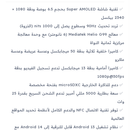
تقنية شاشة Super AMOLED بحجم 6.5 بوصة ودقة 1080 ×
2340 بيكسل
تردد تحديث 90Hz وسطوع يصل إلى 1000 nits (الذروة)
معالج Mediatek Helio G99 (6 نانومتر) مع وحدة معالجة
مركزية ثمانية النواة
كاميرا خلفية ثلاثية بدقة 50 ميجابكسل وعدسة عريضة وعدسة
ماكرو
كاميرا أمامية بدقة 13 ميجابكسل تدعم تسجيل الفيديو بدقة
1080p@30fps
دعم للذاكرة الخارجية microSDXC بفتحة مخصصة
سعة بطارية 5000 مللي أمبير تدعم الشحن السريع بقدرة 25
وات
توفر تقنية الاتصال NFC والدعم الكامل لأنظمة تحديد المواقع
العالمية
نظام تشغيل Android 13 قابل للترقية إلى Android 14 مع