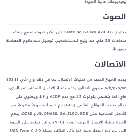
وفيديوهات عالية الجودة.
الصوت
يحتوي Samsung Galaxy A24 4G على مكبر صوت مدمج ومنفذ
سماعات 3.5 ملم، مما يتيح للمستخدمين توصيل سماعاتهم المفضلة
بسهولة.
الاتصالات
يدعم الجهاز العديد من تقنيات الاتصال، بما في ذلك واي-فاي 802.11
a/b/g/n/ac مزدوج النطاق، ودعم تقنية الاتصال المباشر عبر الواي-
فاي. كما يتضمن بلوتوث 5.3 مع دعم A2DP و LE، ويحتوي على
نظام تحديد المواقع العالمي (GPS) مع دعم لمجموعة متنوعة من
الأقمار الصناعية مثل GLONASS، GALILEO، BDS، و QZSS. يدعم
الجهاز تقنية الاتصال القريب المدى (NFC)، والتي تعتمد على السوق
التي يتم بيع الجهاز فيها. كما يأتي الهاتف بمنفذ USB Type-C 2.0