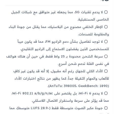
لا يدعم تقنيات 5G، مما يجعله غير متوافق مع شبكات الجيل
الخامس المستقبلية.
الإطار الخلفي مصنوع من البلاستيك، مما يقلل من جودة البناء
والمقاومة للصدمات.
لا توجد تفاصيل بشأن دعم الراديو FM، مما قد يكون عيباً
للمستخدمين الذين يفضلون الاستماع إلى الراديو التقليدي.
سرعة الشحن محدودة بـ 25 واط فقط، في حين أن هناك هواتف
في نفس الفئة تدعم شحن أسرع.
الأداء الكلي للجهاز، رغم أنه مقبول، إلا أنه قد يكون غير كافٍ
للألعاب والمهام الثقيلة جداً، كما يظهر من نتائج اختبارات الأداء
(AnTuTu: 398005، GeekBench: 1890).
لا يدعم Wi-Fi 6، بل يقتصر على Wi-Fi 802.11 a/b/g/n/ac،
مما قد يؤثر على سرعة واستقرار الاتصال اللاسلكي.
جودة مكبر الصوت متوسطة فقط (-28.9 LUFS متوسط)، مما