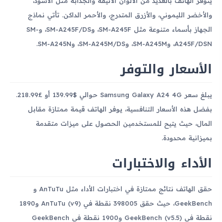
يتوفر الهاتف بالعديد من الألوان الأنيقة والجذابة مثل الأسود،
والأخضر الليموني، والأزرق المتدرج، والأحمر الداكن. تأتي نماذج
الجهاز بأسماء متنوعة مثل SM-A245F، وSM-A245F/DS، وSM-
A245F/DSN، وSM-A245M، وSM-A245M/DS، وSM-A245N.
الأسعار والتوفر
يبلغ سعر Samsung Galaxy A24 4G حوالي $139.99 أو £218.99.
بفضل هذه الأسعار التنافسية، يوفر الهاتف قيمة ممتازة مقابل
المال، حيث يتيح للمستخدمين الحصول على ميزات متقدمة
بميزانية محدودة.
الأداء والاختبارات
حقق الهاتف نتائج ممتازة في اختبارات الأداء مثل AnTuTu و
GeekBench، حيث حقق 398005 نقطة في AnTuTu (v9) و1890
نقطة في GeekBench (v5.5) و1900 نقطة في GeekBench