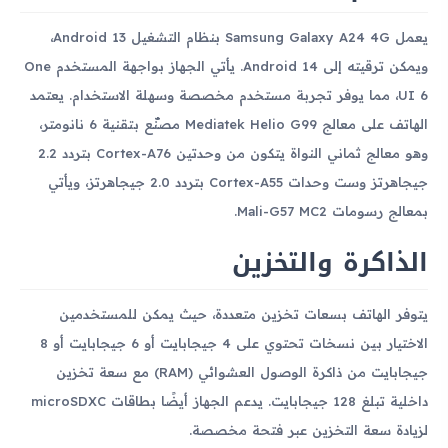
يعمل Samsung Galaxy A24 4G بنظام التشغيل Android 13،
ويمكن ترقيته إلى Android 14. يأتي الجهاز بواجهة المستخدم One
UI 6، مما يوفر تجربة مستخدم مخصصة وسهلة الاستخدام. يعتمد
الهاتف على معالج Mediatek Helio G99 مصنّع بتقنية 6 نانومتر،
وهو معالج ثماني النواة يتكون من وحدتين Cortex-A76 بتردد 2.2
جيجاهرتز وست وحدات Cortex-A55 بتردد 2.0 جيجاهرتز، ويأتي
بمعالج رسومات Mali-G57 MC2.
الذاكرة والتخزين
يتوفر الهاتف بسعات تخزين متعددة، حيث يمكن للمستخدمين
الاختيار بين نسخات تحتوي على 4 جيجابايت أو 6 جيجابايت أو 8
جيجابايت من ذاكرة الوصول العشوائي (RAM) مع سعة تخزين
داخلية تبلغ 128 جيجابايت. يدعم الجهاز أيضًا بطاقات microSDXC
لزيادة سعة التخزين عبر فتحة مخصصة.