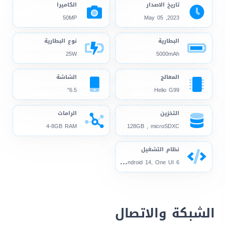
تاريخ الاصدار
الكاميرا
50MP
2023, May 05
البطارية
نوع البطارية
25W
5000mAh
المعالج
الشاشة
6.5"
Helio G99
التخزين
الرامات
4-8GB RAM
128GB , microSDXC
نظام التشغيل
And
roid 13, up to Android 14, One UI 6
الشبكة والاتصال