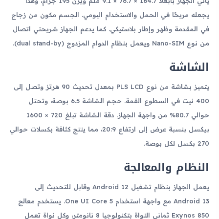
يأتي الجهاز بأبعاد 164.7 × 76.7 × 9.1 ملم ويزن 195 جرام، وهذا
يجعله مريحًا في الحمل والاستخدام اليومي. الجسم مكون من زجاج
في المقدمة وظهر وإطار بلاستيكي. كما يدعم الجهاز شريحتي اتصال
من نوع Nano-SIM ويعمل بنظام الدوام المزدوج (dual stand-by).
الشاشة
يتميز بشاشة من نوع PLS LCD بمعدل تحديث 90 هرتز وتصل إلى
400 نيت في السطوع القمة. حجم الشاشة 6.5 بوصة، وتحتل
حوالي 80.7% من واجهة الجهاز. دقة الشاشة تبلغ 720 × 1600
بيكسل بنسبة عرض إلى ارتفاع 20:9، مما ينتج كثافة بكسلات حوالي
270 بكسل لكل بوصة.
النظام والمعالجة
يعمل الجهاز بنظام تشغيل Android 12 وقابل للتحديث إلى
Android 13 مع واجهة استخدام One UI Core 5. يستخدم معالج
Exynos 850 ثماني النواة بتكنولوجيا 8 نانومتر، وكل نواة تعمل