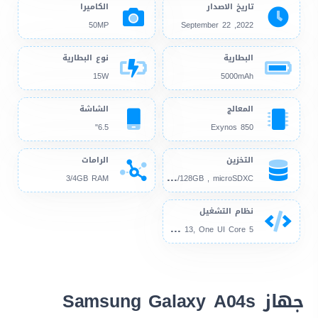
تاريخ الاصدار
الكاميرا
50MP
2022, September 22
البطارية
نوع البطارية
15W
5000mAh
المعالج
الشاشة
6.5"
Exynos 850
التخزين
الرامات
32G
B/64GB/128GB , microSDXC
3/4GB RAM
نظام التشغيل
And
roid 12, up to Android 13, One UI Core 5
جهاز Samsung Galaxy A04s