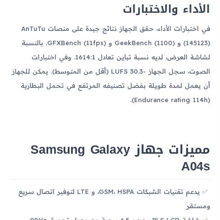
الأداء والاختبارات
في اختبارات الأداء، حقق الجهاز نتائج جيدة على منصات AnTuTu
(145123) و GeekBench (1100) و GFXBench (11fps). بالنسبة
لشاشة العرض، لديه نسبة تباين تعادل 1614:1. وفي اختبارات
الصوت، سجل الجهاز -30.3 LUFS (أقل من المتوسط). يمكن للجهاز
أن يعمل لمدة طويلة بفضل تصنيفه المرتفع في تحمل البطارية
(Endurance rating 114h).
مميزات جهاز Samsung Galaxy
A04s
يدعم تقنيات الشبكات GSM، HSPA، و LTE لتوفير اتصال سريع
ومستقر
شاشة PLS LCD بحجم 6.5 بوصة مع معدل تحديث 90Hz