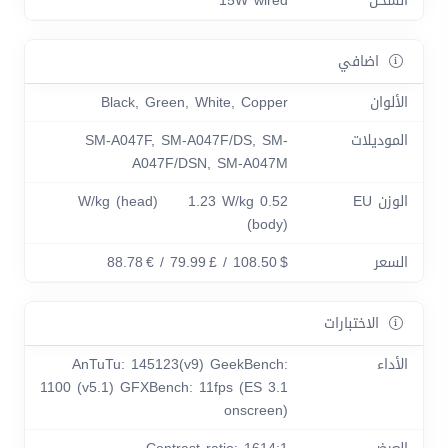
الشحن
15W wired
اضافي
الألوان
Black, Green, White, Copper
الموديلات
SM-A047F, SM-A047F/DS, SM-
A047F/DSN, SM-A047M
الوزن EU
0.52 W/kg (head) 1.23 W/kg
(body)
السعر
$ 108.50 / £ 79.99 / € 88.78
الاختبارات
الأداء
AnTuTu: 145123(v9) GeekBench:
1100 (v5.1) GFXBench: 11fps (ES 3.1
onscreen)