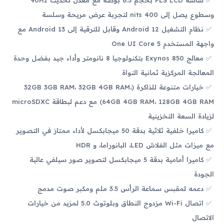
وسطوع يصل إلى 400 nits لتجربة عرض مريحة وسلسة
نظام التشغيل Android 12 وقابل للترقية إلى Android 13 مع
واجهة المستخدم One UI Core 5
معالج Exynos 850 بتكنولوجيا 8 نانومتر وأداء جيد بفضل وحدة
المعالجة المركزية ثمانية النواة
خيارات متنوعة للذاكرة (32GB 3GB RAM، 32GB 4GB RAM،
64GB 4GB RAM، 128GB 4GB RAM) مع دعم لبطاقة microSDXC
لزيادة السعة التخزينية
كاميرا خلفية ثلاثية بدقة 50 ميجابكسل لأداء ممتاز في التصوير
مع ميزات مثل الفلاش LED، البانوراما، و HDR
كاميرا أمامية بدقة 5 ميجابكسل لتصوير صور سيلفي عالية
الجودة
دعمه لمقبس سماعة الرأس 3.5 ملم ومكبر صوت مدمج
اتصال Wi-Fi مزدوج النطاق وبلوتوث 5.0 لمزيد من خيارات
الاتصال