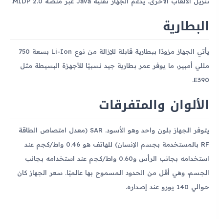
تنزيل الألعاب الأخرى. يدعم الجهاز تقنية Java عبر منصة MIDP 2.0.
البطارية
يأتي الجهاز مزودًا ببطارية قابلة للإزالة من نوع Li-Ion بسعة 750
مللي أمبير، ما يوفر عمر بطارية جيد نسبيًا للأجهزة البسيطة مثل
E390.
الألوان والمتفرقات
يتوفر الجهاز بلون واحد وهو الأسود. SAR (معدل امتصاص الطاقة
RF بالمستخدمة بجسم الإنسان) للهاتف هو 0.46 واط/كجم عند
استخدامه بجانب الرأس و0.60 واط/كجم عند استخدامه بجانب
الجسم، وهي أقل من الحدود المسموح بها عالميًا. سعر الجهاز كان
حوالي 140 يورو عند إصداره.