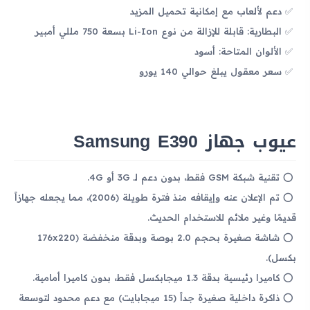
دعم لألعاب مع إمكانية تحميل المزيد
البطارية: قابلة للإزالة من نوع Li-Ion بسعة 750 مللي أمبير
الألوان المتاحة: أسود
سعر معقول يبلغ حوالي 140 يورو
عيوب جهاز Samsung E390
تقنية شبكة GSM فقط، بدون دعم لـ 3G أو 4G.
تم الإعلان عنه وإيقافه منذ فترة طويلة (2006)، مما يجعله جهازاً
قديمًا وغير ملائم للاستخدام الحديث.
شاشة صغيرة بحجم 2.0 بوصة وبدقة منخفضة (176x220
بكسل).
كاميرا رئيسية بدقة 1.3 ميجابكسل فقط، بدون كاميرا أمامية.
ذاكرة داخلية صغيرة جداً (15 ميجابايت) مع دعم محدود لتوسعة