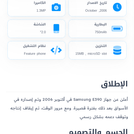
تاريخ الاصدار
الكاميرا
1.3MP
2006, October
البطارية
الشاشة
2.0"
750mAh
التخزين
نظام التشغيل
Feature phone
15MB , microSD slot
الإطلاق
أعلن عن جهاز Samsung E390 في أكتوبر 2006 وتم إصداره في
الأسواق بعد ذلك بفترة قصيرة. ومع مرور الوقت، تم إيقاف إنتاجه
وتوقف دعمه بشكل رسمي.
الجسم والتصميم