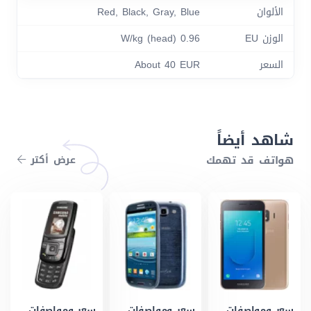
الألوان
Red, Black, Gray, Blue
الوزن EU
0.96 W/kg (head)
السعر
About 40 EUR
شاهد أيضاً
هواتف قد تهمك
عرض أكتر
سعر ومواصفات
سعر ومواصفات
سعر ومواصفات