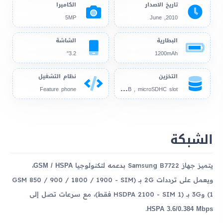
تاريخ الاصدار
الكاميرا
5MP
2010, June
البطارية
الشاشة
3.2"
1200mAh
التخزين
نظام التشغيل
270
MB , microSDHC slot
Feature phone
الشبكة
GSM / HSPA
يتميز جهاز Samsung B7722 بدعمه لتكنولوجيا
،
ويعمل على ترددات 2G بـ (GSM 850 / 900 / 1800 / 1900 - SIM
1) و3G بـ (HSDPA 2100 - SIM 1 فقط)، مع سرعات تصل إلى
HSPA 3.6/0.384 Mbps
.