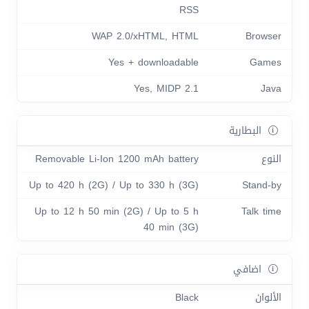
RSS
WAP 2.0/xHTML, HTML
Browser
Yes + downloadable
Games
Yes, MIDP 2.1
Java
البطارية
النوع
Removable Li-Ion 1200 mAh battery
Up to 420 h (2G) / Up to 330 h (3G)
Stand-by
Up to 12 h 50 min (2G) / Up to 5 h
Talk time
40 min (3G)
اضافي
الألوان
Black