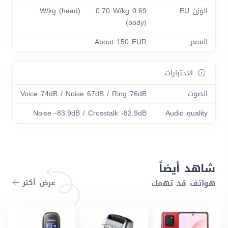
الوزن EU
0.69 W/kg (head) 0.70 W/kg
(body)
السعر
About 150 EUR
الاختبارات
الصوت
Voice 74dB / Noise 67dB / Ring 76dB
Noise -83.9dB / Crosstalk -82.9dB
Audio quality
شاهد أيضاً
هواتف قد تهمك
عرض أكتر