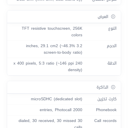
العرض
النوع
TFT resistive touchscreen, 256K
colors
الحجم
3.2 inches, 29.1 cm2 (~46.3%
screen-to-body ratio)
الدقة
240 x 400 pixels, 5:3 ratio (~146 ppi
density)
الذاكرة
كارت تخزين
microSDHC (dedicated slot)
2000 entries, Photocall
Phonebook
30 dialed, 30 received, 30 missed
Call records
calls