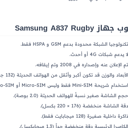
هاز Samsung A837 Rugby
كنولوجيا الشبكة محدودة بدعم GSM و HSPA فقط.
ا يدعم شبكات 4G أو أحدث.
م الإعلان عنه وإصداره في 2008 وتم إيقافه.
لأبعاد والوزن قد تكون أكبر وأثقل من الهواتف الحديثة (132 جرام).
ستخدام شريحة Mini-SIM فقط وليس Micro-SIM أو Nano-SIM.
جم الشاشة صغير نسبةً للهواتف الحديثة (2.0 بوصة).
قة الشاشة منخفضة (176 × 220 بكسل).
اكرة داخلية صغيرة (128 ميجابايت فقط).
لكاميرا الرئيسية دقة منخفضة جداً (1.3 ميجابكسل).