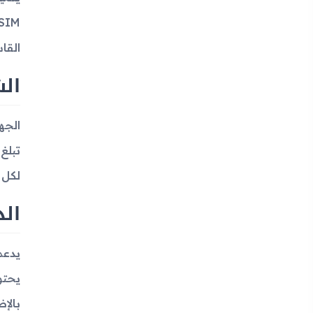
القا
ال
لكل 
الذ