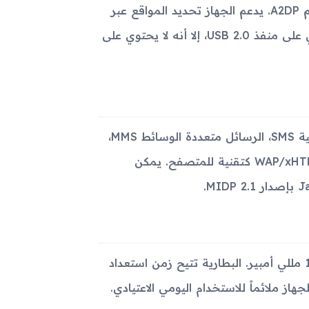
لا يدعم الجهاز تقنية Wi-Fi، ولكنه مزود بتقنية البلوتوث 2.0 مع دعم A2DP. يدعم الجهاز تحديد المواقع عبر
A-GPS فقط، ويمكن استخدام خدمة AT&T Navigator. كما يحتوي على منفذ USB 2.0، إلا أنه لا يحتوي على
يتميز الجهاز بمجموعة متنوعة من الميزات مثل دعم الرسائل النصية SMS، الرسائل متعددة الوسائط MMS،
البريد الإلكتروني، البريد الإلكتروني الدفع الفوري IM، إضافة إلى WAP/xHTML كتقنية للمتصفح. يمكن
يحتوي الجهاز على بطارية قابلة للإزالة من نوع Li-Ion بقدرة 1000 مللي أمبير. البطارية تتيح زمن استعداد