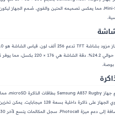
Mini-SIM، مما يعكس تصميمه المتين والقوي. صُمم الجهاز لي
سية.
شاشة
بوصة.
اكرة
يدعم جهاز by
ب