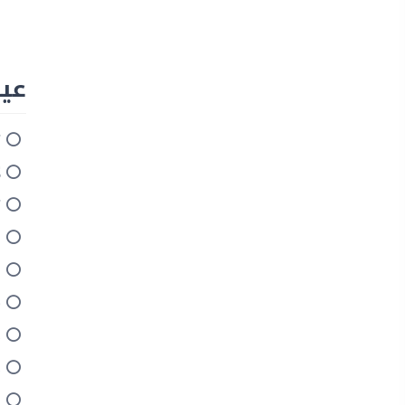
عيوب ج
ت
ل
ت
ا
ا
ح
د
ذ
ا