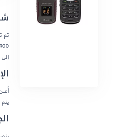
شب
إلى ش
الإ
يتم 
ال