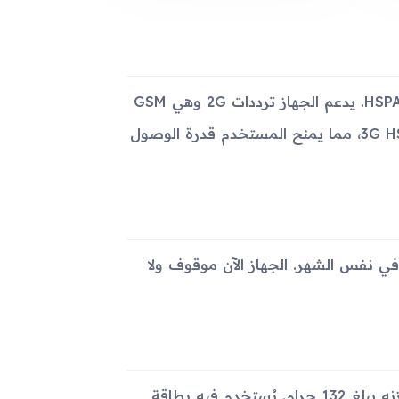
تم تجهيز جهاز Samsung A837 Rugby بتقنيات الاتصالات GSM وHSPA. يدعم الجهاز ترددات 2G وهي GSM
850 / 900 / 1800 / 1900، كما يدعم ترددات 3G HSDPA 850 / 1900، مما يمنح المستخدم قدرة الوصول
Samsung A837 Ru في سبتمبر 2008، وأُصدر في نفس الشهر. الجهاز الآن موقوف ولا
يتميز جهاز Samsung A837 Rugby بحجم 100 × 52 × 23 مم، ووزنه يبلغ 132 جرام. يُستخدم فيه بطاقة