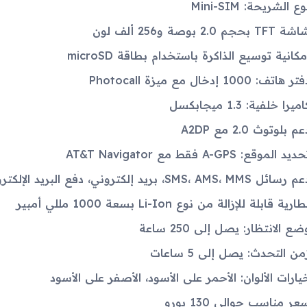
وع الشريحة: Mini-SIM
 TFT بحجم 2.0 بوصة و256 ألف لون
مكانية توسيع الذاكرة باستخدام بطاقة microSD
ر هاتف: 1000 إدخال مع ميزة Photocall
ميرا خلفية: 1.3 ميجابكسل
م بلوتوث 2.0 مع A2DP
ديد الموقع: A-GPS فقط مع AT&T Navigator
رسائل SMS، AMS، MMS، بريد إلكتروني، دفع البريد الإلكتروني، IM
ارية قابلة للإزالة من نوع Li-Ion بسعة 1000 مللي أمبير
ضع الانتظار: يصل إلى 250 ساعة
من التحدث: يصل إلى 5 ساعات
يارات الألوان: الأحمر على الأسود، الأصفر على الأسود
عر مناسب حوالي 130 يورو