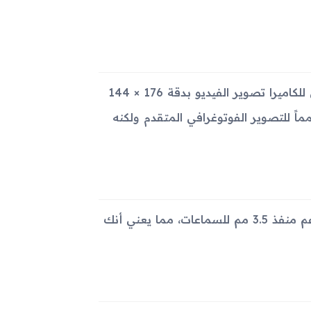
يأتي الجهاز مزوداً بكاميرا واحدة خلفية بدقة 1.3 ميجابكسل. يمكن للكاميرا تصوير الفيديو بدقة 176 × 144
يس مصمماً للتصوير الفوتوغرافي المتقدم ولكنه
يحتوي جهاز Samsung A837 Rugby على مكبر صوت، ولكنه لا يدعم منفذ 3.5 مم للسماعات، مما يعني أنك