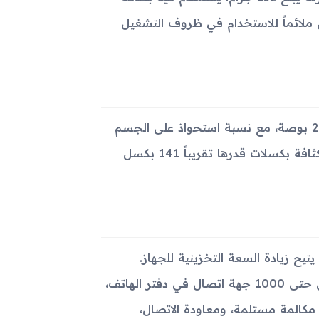
كون ملائماً للاستخدام في ظروف التشغيل
الجهاز مزود بشاشة TFT تدعم 256 ألف لون. قياس الشاشة هو 2.0 بوصة، مع نسبة استحواذ على الجسم
تبلغ حوالي 24.2%. دقة الشاشة هي 176 × 220 بكسل، مما يوفر كثافة بكسلات قدرها تقريباً 141 بكسل
Samsung A837 Rug بطاقات الذاكرة microSD، مما يتيح زيادة السعة التخزينية للجهاز.
يحتوي الجهاز على ذاكرة داخلية بسعة 128 ميجابايت. يمكن تخزين حتى 1000 جهة اتصال في دفتر الهاتف،
الإضافة إلى دعم ميزة Photocall. سجل المكالمات يتسع لآخر 30 مكالمة مستلمة، ومعاودة الاتصال،