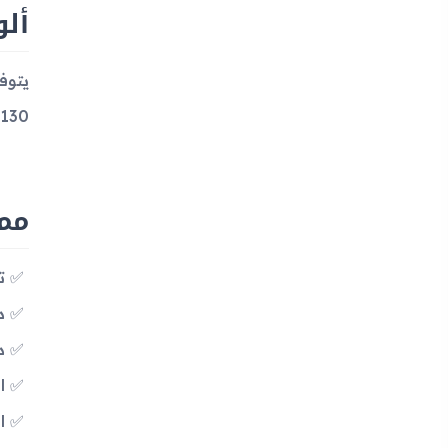
ألو
130 يورو عند إصداره.
مميزات
تق
دع
د
الأ
ال