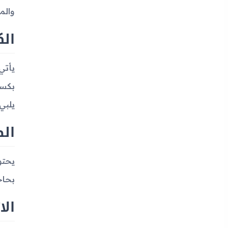
والم
الك
يلبي
ال
بحاج
الا