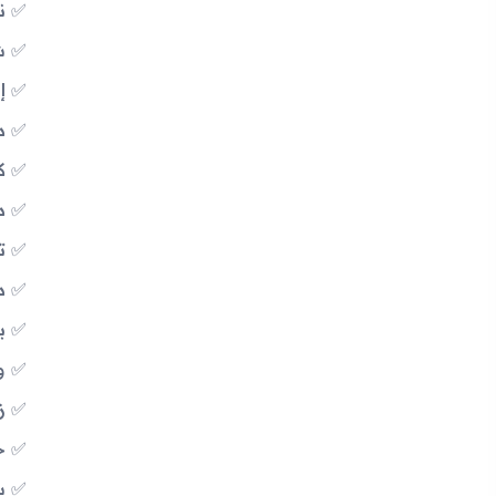
ن
شاشة
إ
دفت
كا
دع
تح
دعم 
بط
و
ز
خ
س