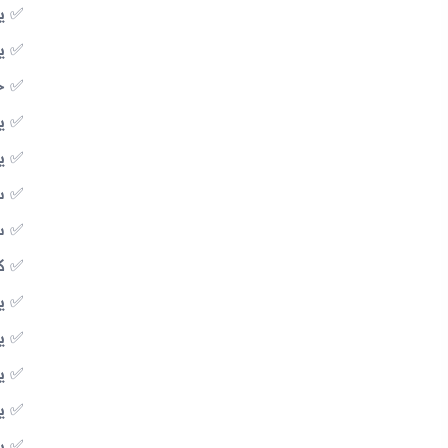
يح
يت
خ
يح
ي
س
سج
ك
ي
ي
ي
ي
يد