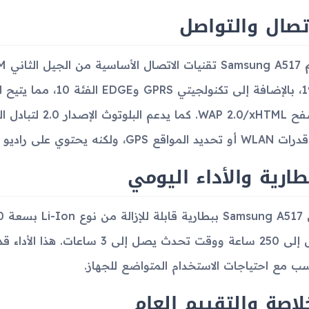
تصال والتواصل
1900، بالإضافة إلى تكنو
متصفح AP 2.0/xHTML
G، ولكنه يحتوي على راديو MobiRadio للاستماع إلى البث الإذاعي.
طارية والأداء اليومي
يصل إلى 250 ساعة ووقت تحدث يصل إ
سب مع احتياجات الاستخدام المتواضع للجهاز.
لاصة والتقييم العام