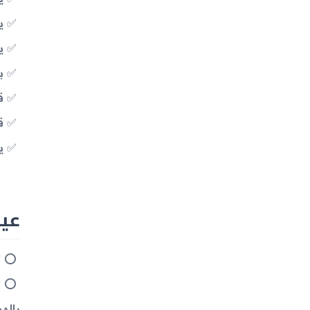
ي
ي
بط
ق
ق
ي
عيوب 
ت
باله