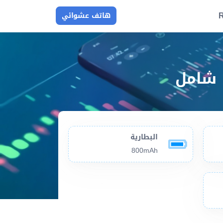
R
هاتف عشوائي
البطارية
800mAh