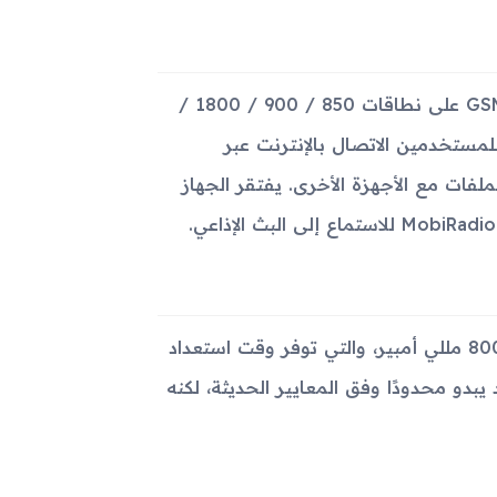
يدعم Samsung A517 تقنيات الاتصال الأساسية من الجيل الثاني GSM على نطاقات 850 / 900 / 1800 /
لجيتي GPRS وEDGE الفئة 10، مما يتيح للمستخدمين الاتصال بالإنترنت عبر
W. كما يدعم البلوتوث الإصدار 2.0 لتبادل الملفات مع الأجهزة الأخرى. يفتقر الجهاز
يأتي Samsung A517 ببطارية قابلة للإزالة من نوع Li-Ion بسعة 800 مللي أمبير، والتي توفر وقت استعداد
لى 3 ساعات. هذا الأداء قد يبدو محدودًا وفق المعايير الحديثة، لكنه