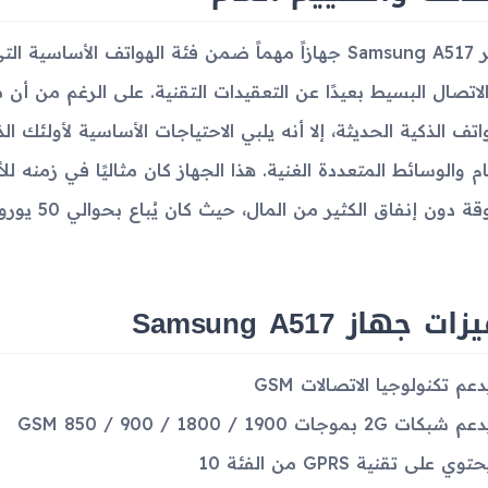
يعتبر Samsung A517 جهازاً مهماً ضمن فئة الهواتف ال
لاتصال البسيط بعيدًا عن التعقيدات التقنية. على الرغم من أ
واتف الذكية الحديثة، إلا أنه يلبي الاحتياجات الأساسية لأولئك 
ام والوسائط المتعددة الغنية. هذا الجهاز كان مثاليًا في زمن
ة دون إنفاق الكثير من المال، حيث كان يُباع بحوالي 50 يورو.
ت جهاز Samsung A517
دعم تكنولوجيا الاتصالات GSM
م شبكات 2G بموجات GSM 850 / 900 / 1800 / 1900
توي على تقنية GPRS من الفئة 10