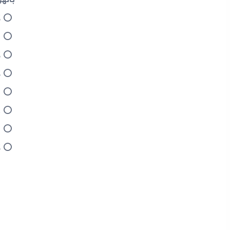
ل
د
ل
ل
م
ع
س
ل