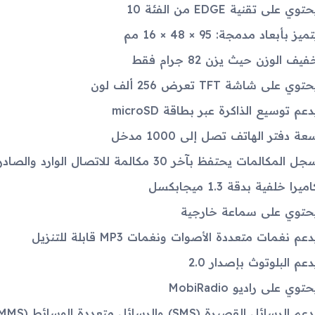
توي على تقنية EDGE من الفئة 10
ميز بأبعاد مدمجة: 95 × 48 × 16 مم
فيف الوزن حيث يزن 82 جرام فقط
توي على شاشة TFT تعرض 256 ألف لون
دعم توسيع الذاكرة عبر بطاقة microSD
عة دفتر الهاتف تصل إلى 1000 مدخل
ل المكالمات يحتفظ بآخر 30 مكالمة للاتصال الوارد والصادر والمكالمات الفائتة
اميرا خلفية بدقة 1.3 ميجابكسل
حتوي على سماعة خارجية
دعم نغمات متعددة الأصوات ونغمات MP3 قابلة للتنزيل
دعم البلوتوث بإصدار 2.0
حتوي على راديو MobiRadio
عم الرسائل القصيرة (SMS) والرسائل متعددة الوسائط (MMS) والبريد الإلكتروني