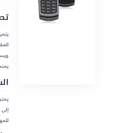
تص
يمنح
ال
للمه