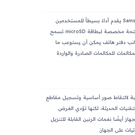
كونه من فئة الأجهزة الأساسية (Feature phone)، فإن Samsung A517 يقدم أداءً بسيطاً للمستخدمين
الذين يحتاجون إلى وظائف الاتصال الأساسية. يحتوي الجهاز على فتحة مخصصة لبطاقة microSD تسمح
انب دفتر هاتف يمكن أن يستوعب ما
ت المكالمات للمكالمات الصادرة والواردة
قة 1.3 ميجابكسل، وهي مناسبة لالتقاط صور أساسية وتسجيل مقاطع
رنة بالتقنيات الحديثة، لكنها تؤدي الغرض
ز أيضًا نغمات الرنين القابلة للتنزيل