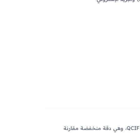
الكاميرا الرئيسية بدقة 1.3 ميجابكسل وتسجيل الفيديو بجودة QCIF، وهي دقة منخفضة مقارنة