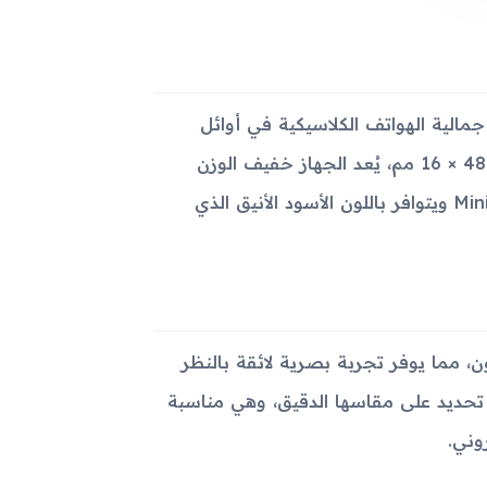
الذي يعكس جمالية الهواتف الكلاسيكية في أوائل
العقد الأول من الألفية. بوزن يبلغ 82 جرام فقط وأبعاد قدرها 95 × 48 × 16 مم، يُعد الجهاز خفيف الوزن
ويسهل حمله والعمل به بيد واحدة. يأتي الجهاز مع شريحة Mini-SIM ويتوافر باللون الأسود الأنيق الذي
Sams على شاشة TFT ملونة تعرض 256 ألف لون، مما يوفر تجربة بصرية لائقة بالنظر
. تأتي الشاشة بدقة 176 × 220 بكسل دون تحديد على مقاسها الدقيق، وهي مناسبة
وني.