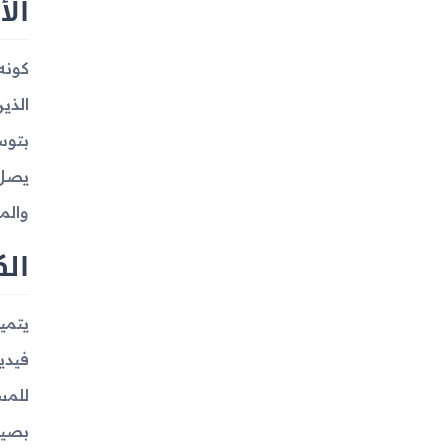
الأ
بتوس
والمفق
الك
للمس
بصيغتي MP3 وPolyphonic، ما يتيح