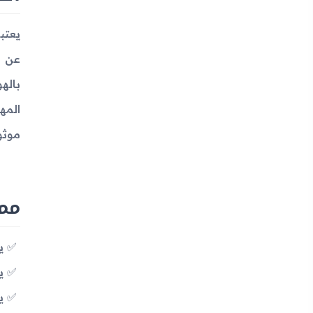
عن ا
باله
المه
موثوق
مميزا
ي
يدع
يح